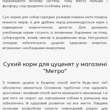
підтримувати кісткову систему, тому вмісту кальцію і
фосфору слід приділити особливу увагу.
Сухі корми для собак середніх розмірів повинні мати помірну
кількість жирів, а для дрібних порід рекомендується корм з
підвищеною енергетичною цінністю. Для домашніх
улюбленців корми готують із яловичини, баранини чи птиці,
субпродуктів, злаків, овочів із додаванням яєць. Натуральні
складові забезпечують цуценят здоровою енергією,
вітамінами і необхідними мінералами.
Сухий корм для цуценят у магазині
"Метро"
З появою цуценя в будинку спосіб життя будь-якої сім'ї
абсолютно змінюється. Основною турботою стає здоров'я,
зростання і активний спосіб життя маленького вихованця. І ні
для кого не секрет, що харчування собаки в ранньому віці
забезпечить їй здоровий розвиток на все життя. Завдяки
сучасним розробкам скласти повноцінний раціон для