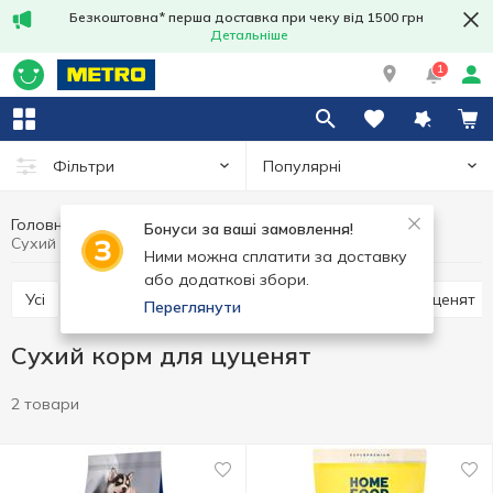
Безкоштовна* перша доставка при чеку від 1500 грн
Детальніше
1
Популярні
Фільтри
Головна
Товари для тварин
Корм для цуценят
Бонуси за ваші замовлення!
Сухий корм для цуценят
Ними можна сплатити за доставку
або додаткові збори.
Усі
Сухий корм для цуценят
Консерви для цуценят
Переглянути
Сухий корм для цуценят
2 товари