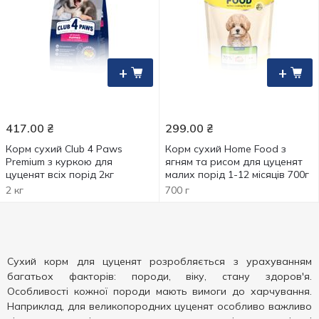
+
+
417.00
₴
299.00
₴
Корм сухий Club 4 Paws
Корм сухий Home Food з
Premium з куркою для
ягням та рисом для цуценят
цуценят всіх порід 2кг
малих порід 1-12 місяців 700г
2 кг
700 г
Сухий корм для цуценят розробляється з урахуванням
багатьох факторів: породи, віку, cтану здоров'я.
Особливості кожної породи мають вимоги до харчування.
Наприклад, для великопородних цуценят особливо важливо