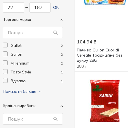
OK
Торгова марка
104.94
₴
Galleti
2
Печиво Gullon Cuor di
Gullon
2
Cereale Традиційне без
цукру 280г
Millennium
2
280 г
Tasty Style
1
Здраво
1
Фрутім
6
Показати більше
Країна-виробник