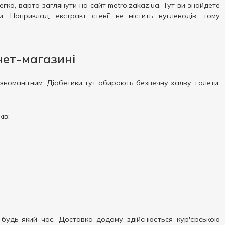
гко, варто заглянути на сайт metro.zakaz.ua. Тут ви знайдете
 Наприклад, екстракт стевії не містить вуглеводів, тому
нет-магазині
ізноманітним. Діабетики тут обирають безпечну халву, галети,
ів:
удь-який час. Доставка додому здійснюється кур'єрською