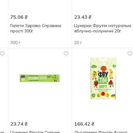
75.06
₴
23.43
₴
Галети Здраво Справжні
Цукерки Фрутім натуральні
прості 300г
яблучно-полуничні 20г
300 г
20 г
23.74
₴
166.42
₴
ні
Цукерки Фрутім Смачне
Льодяники Фрутім Асорті