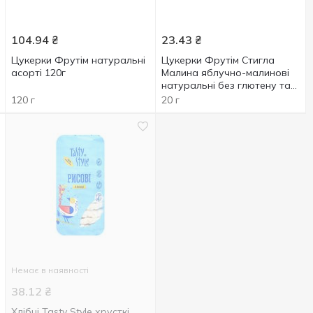
104.94
₴
23.43
₴
Цукерки Фрутім натуральні
Цукерки Фрутім Стигла
асорті 120г
Малина яблучно-малинові
натуральні без глютену та
цукру 20г
120 г
20 г
Немає в наявності
38.12
₴
Хлібці Tasty Style хрусткі