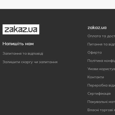
zakaz.ua
Оплата та дос
Напишіть нам
Питання та відп
Оферта
Запитання та відповіді
Політика конфі
Залишити скаргу чи запитання
Умови користу
Контакти
Переробка від
Сертифiкацiя
Пакувальні мат
Власнi торговi