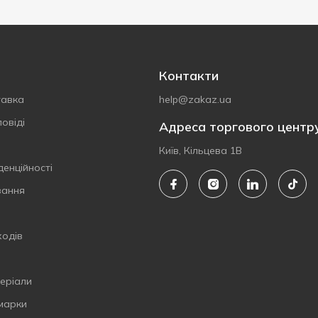
Контакти
тавка
help@zakaz.ua
овіді
Адреса торгового центр
Київ, Кільцева 1В
денційності
вання
ходів
еріали
 марки