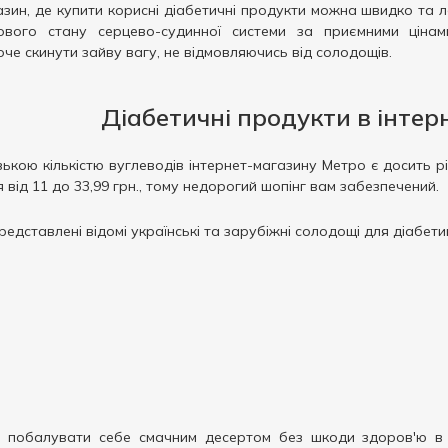
ин, де купити корисні діабетичні продукти можна швидко та ле
вого стану серцево-судинної системи за приємними цінами.
оче скинути зайву вагу, не відмовляючись від солодощів.
Діабетичні продукти в інтер
зькою кількістю вуглеводів інтернет-магазину Метро є досить р
ся від 11 до 33,99 грн., тому недорогий шопінг вам забезпечений.
едставлені відомі українські та зарубіжні солодощі для діабетик
побалувати себе смачним десертом без шкоди здоров'ю в б