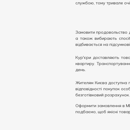
службою, тому тривале очі
Замовити продовольство до
а також вибирають спосіб
відбивається на підсумкові
Кур'єри доставляють тов
квартиру. Транспортуванн
день.
Жителям Києва доступна п
відповідності покупок осо
безготівковий розрахунок.
Оформити замовлення в ME
подбаємо, щоб якісні това