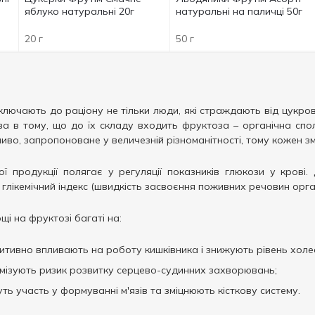
яблуко натуральні 20г
натуральні на паличці 50г
20 г
50 г
ключають до раціону не тільки люди, які страждають від цукрово
ава в тому, що до їх складу входить фруктоза – органічна с
во, запропоноване у величезній різноманітності, тому кожен зм
ї продукції полягає у регуляції показників глюкози у крові
глікемічний індекс (швидкість засвоєння поживних речовин орга
щі на фруктозі багаті на:
зитивно впливають на роботу кишківника і знижують рівень холе
мінімізують ризик розвитку серцево-судинних захворювань;
руть участь у формуванні м'язів та зміцнюють кісткову систему.