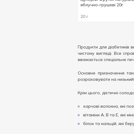
Показати більше
300 г
1
яблучно-грушеві 20г
20 г
Продукти для діабетиків в
чистому вигляді. Вся спр
вважається спеціальне печи
Основне призначення тако
розраховувати на низький 
Крім цього, дієтичні солодо
харчові волокна, які по
вітаміни А, В та Е, які 
білок та кальцій, які бе