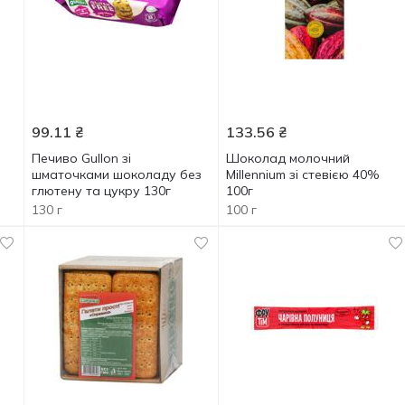
99.11
₴
133.56
₴
Печиво Gullon зі
Шоколад молочний
шматочками шоколаду без
Millennium зі стевією 40%
глютену та цукру 130г
100г
130 г
100 г