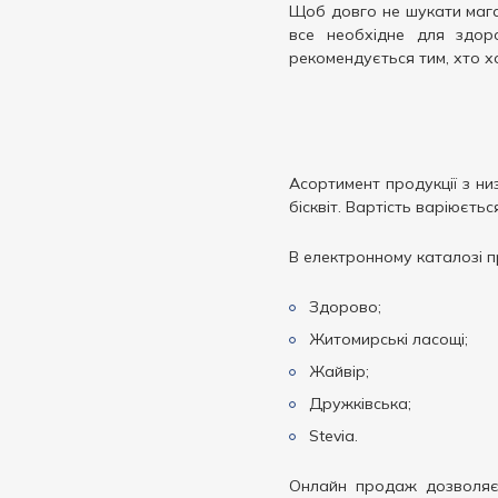
Щоб довго не шукати магаз
все необхідне для здоро
рекомендується тим, хто х
Асортимент продукції з ни
бісквіт. Вартість варіюєть
В електронному каталозі пр
Здорово;
Житомирські ласощі;
Жайвір;
Дружківська;
Stevia.
Онлайн продаж дозволяє 