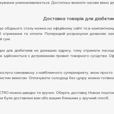
кування унеможливлюється. Достатньо вказати часове вікно дл
Доставка товарів для діабетикі
 обіднього столу можна на офіційному сайті та в компактному 
 отримання та оплати. Попередній розрахунок дозволяє зазд
й сумі.
ари для діабетиків на домашню адресу, тому отримати ласощі
я здійснюється з дотриманням правил товарного сусідства. О
ослуга самовивозу з найближчого супермаркету, якою просто 
бистим вимогам. Оплачувати солодощі без цукру можна готівко
TRO можна швидко та зручно. Оберіть доставку Новою поштою
ри були доставлені вам або вашим близьким у зручний спосіб.