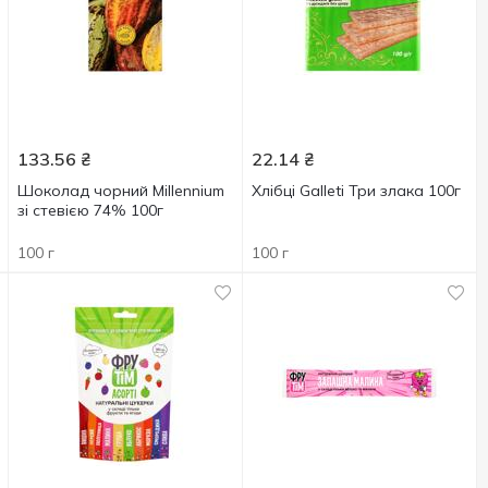
133.56
₴
22.14
₴
Шоколад чорний Millennium
Хлібці Galleti Три злака 100г
зі стевією 74% 100г
100 г
100 г