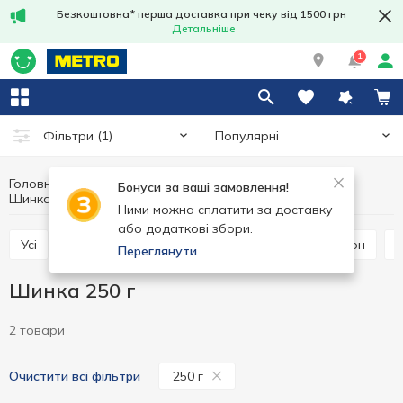
Безкоштовна* перша доставка при чеку від 1500 грн
Детальніше
1
Популярні
Фільтри
(1)
Головна
М'ясні вироби
М'ясо та ковбасні вироби
Бонуси за ваші замовлення!
Шинка
Шинка 250 г
Ними можна сплатити за доставку
або додаткові збори.
Усі
Хамон
Шинка
Копчене м'ясо
Бекон
Переглянути
Шинка 250 г
2 товари
250 г
Очистити всі фільтри