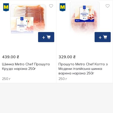
+
+
439.00
₴
329.00
₴
Шинка Metro Chef Прошуто
Прошуто Metro Chef Котто з
Крудо нарізка 250г
Модени італійська шинка
варена нарізка 250г
250 г
250 г