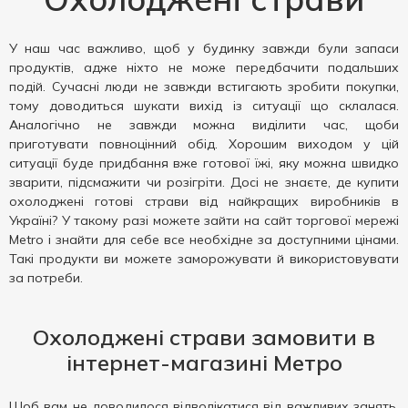
У наш час важливо, щоб у будинку завжди були запаси
продуктів, адже ніхто не може передбачити подальших
подій. Сучасні люди не завжди встигають зробити покупки,
тому доводиться шукати вихід із ситуації що склалася.
Аналогічно не завжди можна виділити час, щоби
приготувати повноцінний обід. Хорошим виходом у цій
ситуації буде придбання вже готової їжі, яку можна швидко
зварити, підсмажити чи розігріти. Досі не знаєте, де купити
охолоджені готові страви від найкращих виробників в
Україні? У такому разі можете зайти на сайт торгової мережі
Metro і знайти для себе все необхідне за доступними цінами.
Такі продукти ви можете заморожувати й використовувати
за потреби.
Охолоджені страви замовити в
інтернет-магазині Метро
Щоб вам не доводилося відволікатися від важливих занять,