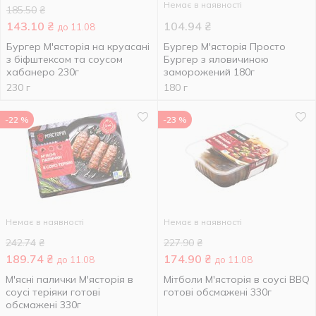
Немає в наявності
185.50
₴
143.10
₴
104.94
₴
до 11.08
Бургер М'ясторія на круасані
Бургер М'ясторія Просто
з біфштексом та соусом
Бургер з яловичиною
хабанеро 230г
заморожений 180г
230 г
180 г
-22 %
-23 %
Немає в наявності
Немає в наявності
242.74
₴
227.90
₴
189.74
₴
174.90
₴
до 11.08
до 11.08
М'ясні палички М'ясторія в
Мітболи М'ясторія в соусі BBQ
соусі теріяки готові
готові обсмажені 330г
обсмажені 330г