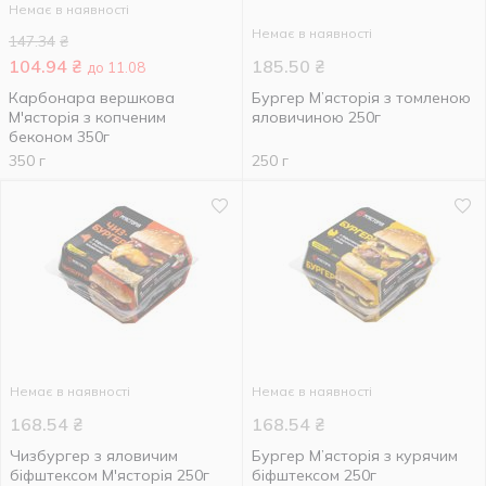
Немає в наявності
Немає в наявності
147.34
₴
104.94
₴
185.50
₴
до 11.08
Карбонара вершкова
Бургер М’ясторія з томленою
М'ясторія з копченим
яловичиною 250г
беконом 350г
350 г
250 г
Немає в наявності
Немає в наявності
168.54
₴
168.54
₴
Чизбургер з яловичим
Бургер М’ясторія з курячим
біфштексом М'ясторія 250г
біфштексом 250г