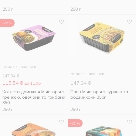
250 г
250 г
-22 %
Немає в наявності
Немає в наявності
147.34
₴
115.54
₴
147.34
₴
до 11.08
Котлета домашня М'ясторія з
Плов М'ясторія з куркою та
гречкою, овочами та грибами
родзинками 350г
350г
350 г
350 г
-21 %