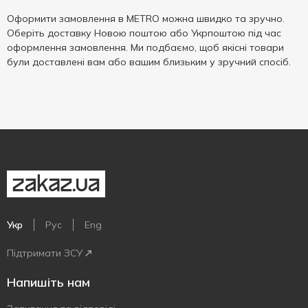
Оформити замовлення в METRO можна швидко та зручно.
Оберіть доставку Новою поштою або Укрпоштою під час
оформлення замовлення. Ми подбаємо, щоб якісні товари
були доставлені вам або вашим близьким у зручний спосіб.
Укр
Рус
Eng
Підтримати ЗСУ
Напишіть нам