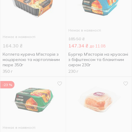
Немає в наявності
Немає в наявності
185.50
₴
164.30
₴
147.34
₴
до 11.08
Котлета куряча М'ясторія з
Бургер М'ясторія на круасані
моцарелою та картопляним
з біфштексом та блакитним
пюре 350г
сиром 230г
350 г
230 г
-23 %
Немає в наявності