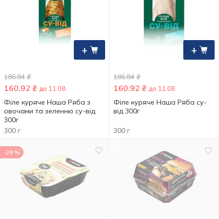
+
+
186.84
₴
186.84
₴
160.92
₴
160.92
₴
до 11.08
до 11.08
Філе куряче Наша Ряба з
Філе куряче Наша Ряба су-
овочами та зеленню су-від
від 300г
300г
300 г
300 г
-29 %