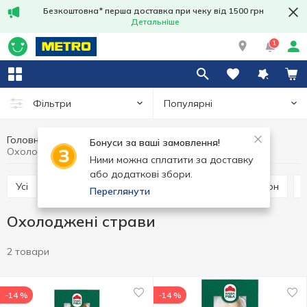
Безкоштовна* перша доставка при чеку від 1500 грн
Детальніше
1
Популярні
Фільтри
Головна
М'ясні вироби
М'ясо та ковбасні вироби
Бонуси за ваші замовлення!
Охолоджені страви
Ними можна сплатити за доставку
або додаткові збори.
Усі
Хамон
Шинка
Копчене м'ясо
Бекон
Переглянути
Охолоджені страви
2 товари
-14 %
-14 %