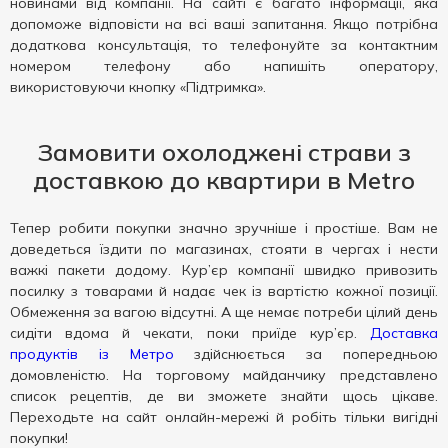
новинами від компанії. На сайті є багато інформації, яка
допоможе відповісти на всі ваші запитання. Якщо потрібна
додаткова консультація, то телефонуйте за контактним
номером телефону або напишіть оператору,
використовуючи кнопку «Підтримка».
Замовити охолоджені страви з
доставкою до квартири в Metro
Тепер робити покупки значно зручніше і простіше. Вам не
доведеться їздити по магазинах, стояти в чергах і нести
важкі пакети додому. Кур’єр компанії швидко привозить
посилку з товарами й надає чек із вартістю кожної позиції.
Обмеження за вагою відсутні. А ще немає потреби цілий день
сидіти вдома й чекати, поки приїде кур’єр.
Доставка
продуктів із Метро
здійснюється за попередньою
домовленістю. На торговому майданчику представлено
список рецептів, де ви зможете знайти щось цікаве.
Переходьте на сайт онлайн-мережі й робіть тільки вигідні
покупки!