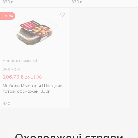
330 г
330 г
-20 %
Немає в наявності
259.70
₴
206.70
₴
до 11.08
Мітболи М'ясторія Шведські
готові обсмажені 330г
330 г
Охолоджені страви