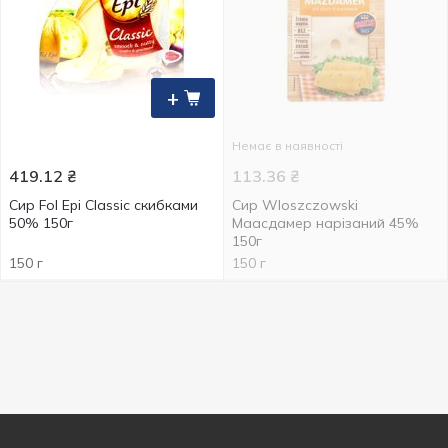
+
Немає в наявності
419.12
₴
113.36
₴
Сир Fol Epi Classic скибками
Сир Wloszczowski
50% 150г
Маасдамер нарізаний 45%
150г
150 г
150 г