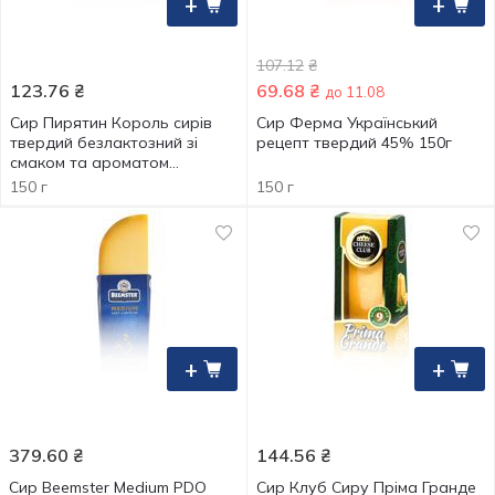
+
+
107.12
₴
123.76
₴
69.68
₴
до 11.08
Сир Пирятин Король сирів
Сир Ферма Український
твердий безлактозний зі
рецепт твердий 45% 150г
смаком та ароматом
пряженого молока нарізка
150 г
150 г
50% 150г
+
+
379.60
₴
144.56
₴
Сир Beemster Medium PDO
Сир Клуб Сиру Пріма Гранде