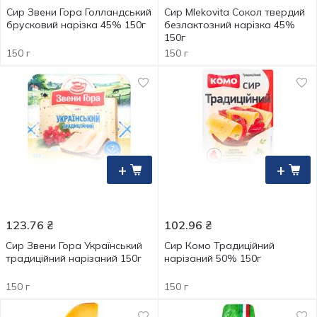
Сир Звени Гора Голландський
Сир Mlekovita Сокол твердий
брусковий нарізка 45% 150г
безлактозний нарізка 45%
150г
150 г
150 г
+
+
123.76
₴
102.96
₴
Сир Звени Гора Український
Сир Комо Традиційний
традиційний нарізаний 150г
нарізаний 50% 150г
150 г
150 г