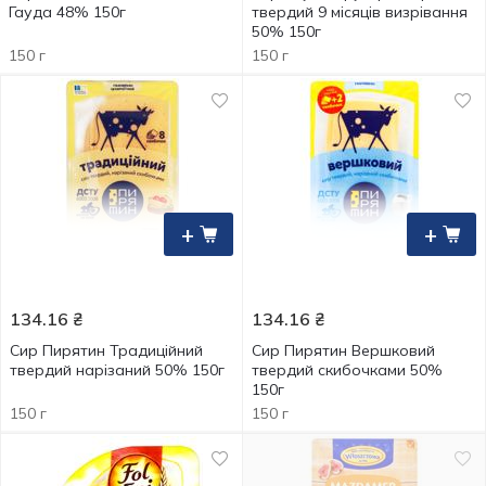
Гауда 48% 150г
твердий 9 місяців визрівання
50% 150г
150 г
150 г
+
+
134.16
₴
134.16
₴
Сир Пирятин Традиційний
Сир Пирятин Вершковий
твердий нарізаний 50% 150г
твердий скибочками 50%
150г
150 г
150 г