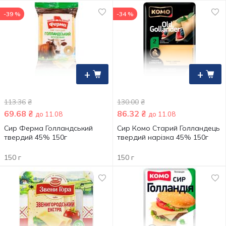
-39 %
-34 %
+
+
113.36
₴
130.00
₴
69.68
₴
86.32
₴
до 11.08
до 11.08
Сир Ферма Голландський
Сир Комо Старий Голландець
твердий 45% 150г
твердий нарізка 45% 150г
150 г
150 г