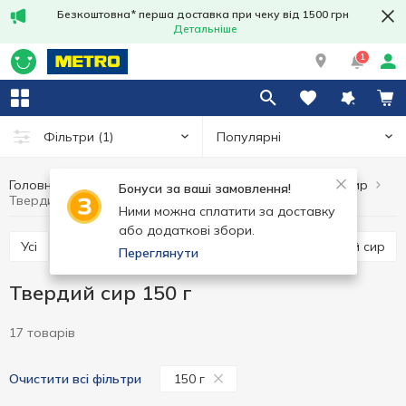
Безкоштовна* перша доставка при чеку від 1500 грн
Детальніше
1
Популярні
Фільтри
(1)
Головна
Сир
Твердий сир
Яйця та молочні продукти
Бонуси за ваші замовлення!
Твердий сир 150 г
Ними можна сплатити за доставку
або додаткові збори.
Усі
Твердий сир
Напівтвердий сир
М'який сир
Переглянути
Твердий сир 150 г
17 товарів
150 г
Очистити всі фільтри