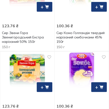
+
+
123.76
₴
100.36
₴
Сир Звени Гора
Сир Комо Голландія твердий
Звенигородський Екстра
нарізаний скибочками 45%
нарізаний 50% 150г
150г
150 г
150 г
+
+
123.76
₴
100.36
₴