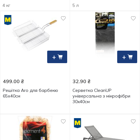
4 кг
5 л
+
+
499.00
₴
32.90
₴
Решітка Aro для барбекю
Серветка CleanUP
65х40см
універсальна з мікрофібри
30x40см