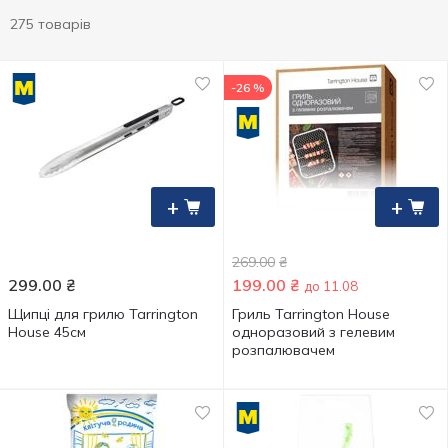
275 товарів
-26 %
+
+
269.00
₴
299.00
₴
199.00
₴
до 11.08
Щипці для грилю Tarrington
Гриль Tarrington House
House 45см
одноразовий з гелевим
розпалювачем