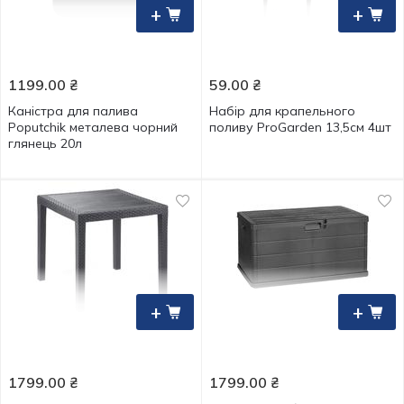
+
+
1199.00
₴
59.00
₴
Каністра для палива
Набір для крапельного
Poputchik металева чорний
поливу ProGarden 13,5см 4шт
глянець 20л
+
+
1799.00
₴
1799.00
₴