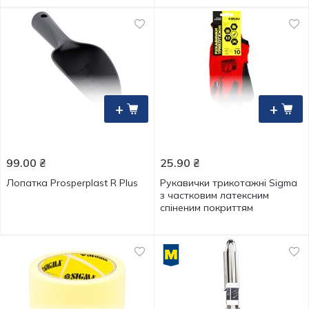
+
+
99.00
₴
25.90
₴
Лопатка Prosperplast R Plus
Рукавички трикотажні Sigma
з частковим латексним
спіненим покриттям