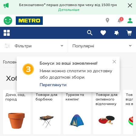
Безкоштовна* перша доставка при чеку від 1500 грн
Детальніше
1
Популярні
Фільтри
Головна
Хобі та відпочинок
Бонуси за ваші замовлення!
Ними можна сплатити за доставку
Хобі та відпочинок
або додаткові збори.
Переглянути
Дача, сад,
Товари для
Туризм та
Товари для
Това
город
барбекю
кемпінг
активного
відп
відпочинку
на во