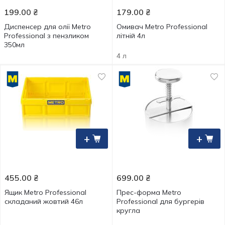
199.00
₴
179.00
₴
Диспенсер для олії Metro
Омивач Metro Professional
Professional з пензликом
літній 4л
350мл
4 л
+
+
455.00
₴
699.00
₴
Ящик Metro Professional
Прес-форма Metro
складаний жовтий 46л
Professional для бургерів
кругла