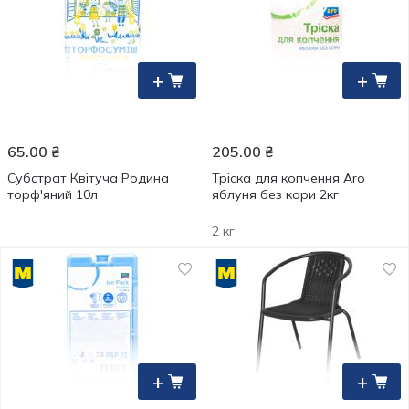
+
+
65.00
₴
205.00
₴
Субстрат Квітуча Родина
Тріска для копчення Aro
торф'яний 10л
яблуня без кори 2кг
2 кг
+
+