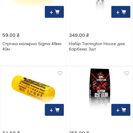
+
+
59.00
₴
349.00
₴
Стрічка малярна Sigma 48мм
Набір Tarrington House для
40м
барбекю 3шт
+
+