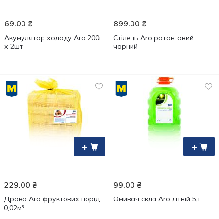
69.00
₴
899.00
₴
Акумулятор холоду Aro 200г
Стілець Aro ротанговий
х 2шт
чорний
+
+
229.00
₴
99.00
₴
Дрова Aro фруктових порід
Омивач скла Aro літній 5л
0,02м³