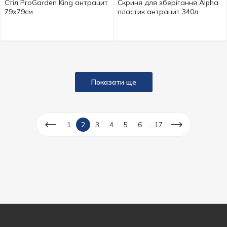
Стіл ProGarden King антрацит
Скриня для зберігання Alpha
79х79см
пластик антрацит 340л
Показати ще
...
1
2
3
4
5
6
17