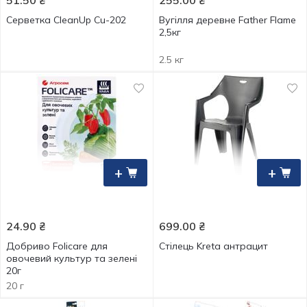
51.50
₴
255.00
₴
Серветка CleanUp Cu-202
Вугілля деревне Father Flame
2,5кг
2.5 кг
+
+
24.90
₴
699.00
₴
Добриво Folicare для
Стілець Kreta антрацит
овочевий культур та зелені
20г
20 г