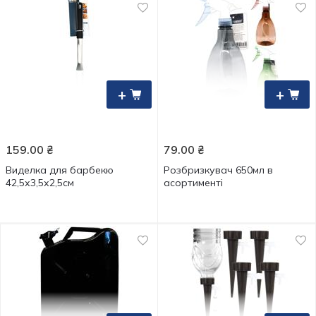
+
+
159.00
₴
79.00
₴
Виделка для барбекю
Розбризкувач 650мл в
42,5х3,5х2,5см
асортименті