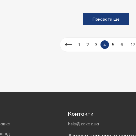
Показати ще
...
1
2
3
4
5
6
17
Контакти
тавка
help@zakaz.ua
овіді
Адреса торгового центр