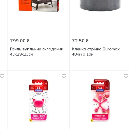
799.00
₴
72.50
₴
Гриль вугільний складаний
Клейка стрічка Buromax
43х29х23см
48мм х 10м