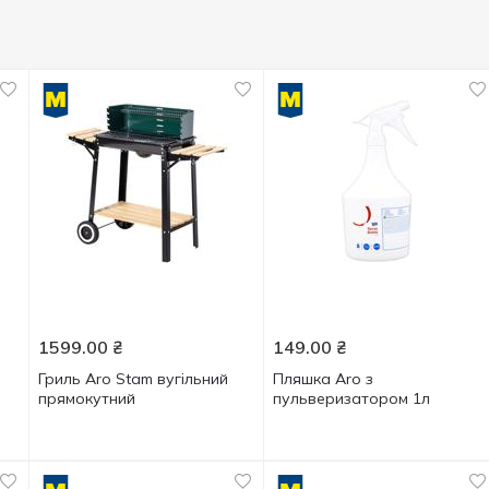
1599.00
₴
149.00
₴
Гриль Aro Stam вугільний
Пляшка Aro з
прямокутний
пульверизатором 1л