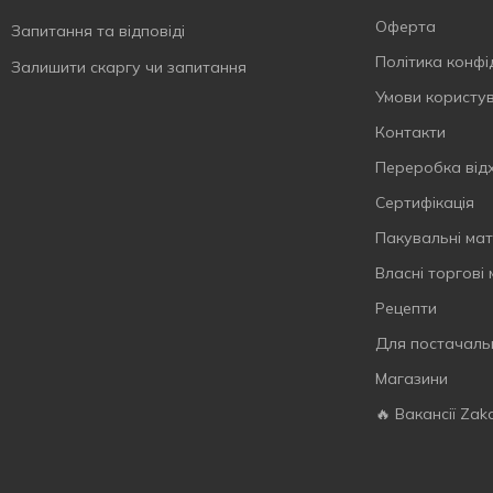
Оферта
Запитання та відповіді
Політика конфі
Залишити скаргу чи запитання
Умови користу
Контакти
Переробка від
Сертифiкацiя
Пакувальні мат
Власнi торговi
Рецепти
Для постачаль
Магазини
🔥 Вакансії Zak