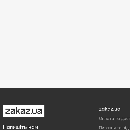
Для тренувань
1
Для фітнесу
5
Для чищення
1
Для шин
1
Для шлангу
1
До риби
2
Підтримка температури
5
Універсальне
1
zakaz.ua
Оплата та дос
Напишіть нам
Питання та відп