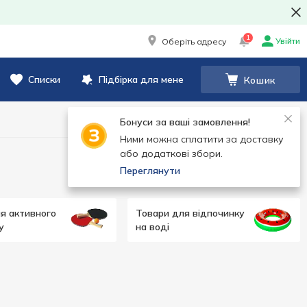
1
Увійти
Оберіть адресу
Списки
Підбірка для мене
Кошик
Бонуси за ваші замовлення!
Ними можна сплатити за доставку
або додаткові збори.
Переглянути
я активного
Товари для відпочинку
у
на воді