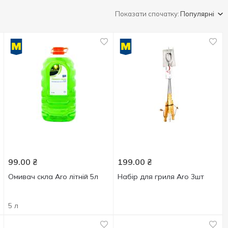
Показати спочатку:
Популярні
99.00
₴
199.00
₴
Омивач скла Aro літній 5л
Набір для гриля Aro 3шт
5 л