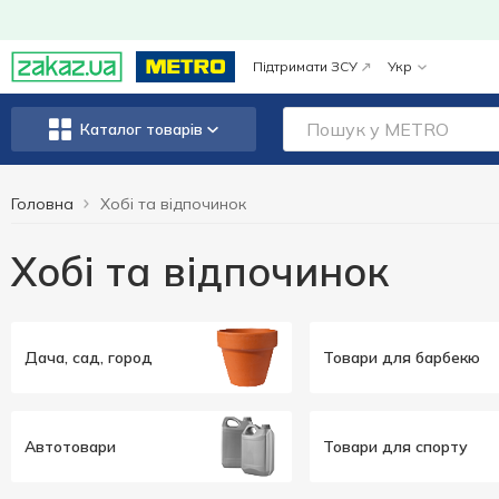
Підтримати ЗСУ
Укр
Каталог товарів
Головна
Хобі та відпочинок
Хобі та відпочинок
Дача, сад, город
Товари для барбекю
Автотовари
Товари для спорту