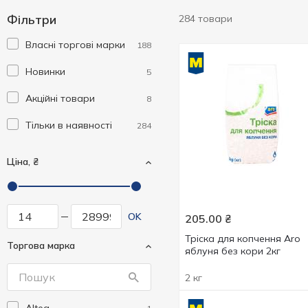
Фільтри
284 товари
Власні торгові марки
188
Новинки
5
Акційні товари
8
Тільки в наявності
284
Ціна, ₴
OK
205.00
₴
Тріска для копчення Aro
Торгова марка
яблуня без кори 2кг
2 кг