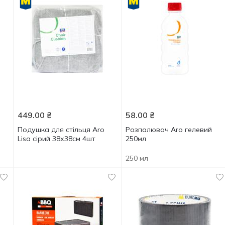
449.00
₴
58.00
₴
Подушка для стільця Aro
Розпалювач Aro гелевий
Lisa сірий 38х38см 4шт
250мл
250 мл