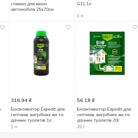
стяжка для вікон
G11 1л
автомобіля 25х70см
1 л
316.94
₴
56.18
₴
р
Біоактиватор Expedit для
Біоактиватор Expedit для
септиків, вигрібних ям та
септиків, вигрібних ям та
дачних туалетів 1л
дачних туалетів 20г
1 л
20 г