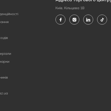
Київ, Кільцева 1В
денційності
вання
ходів
еріали
 марки
ників
az.ua