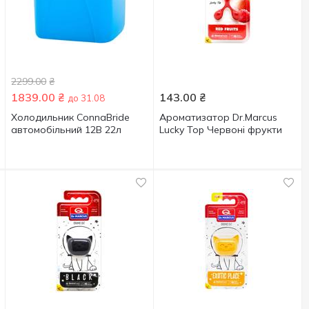
2299.00
₴
1839.00
₴
143.00
₴
до 31.08
Холодильник ConnaBride
Ароматизатор Dr.Marcus
автомобільний 12В 22л
Lucky Top Червоні фрукти