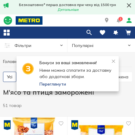
Безкоштовна* перша доставка при чеку від 1500 грн
Детальніше
1
Популярні
Фільтри
Головна
Заморозка
М'ясо та птиця заморожені
Бонуси за ваші замовлення!
Ними можна сплатити за доставку
або додаткові збори.
Усі
Курятина заморожена
Качатина заморожена
Переглянути
М'ясо та птиця заморожені
51 товар