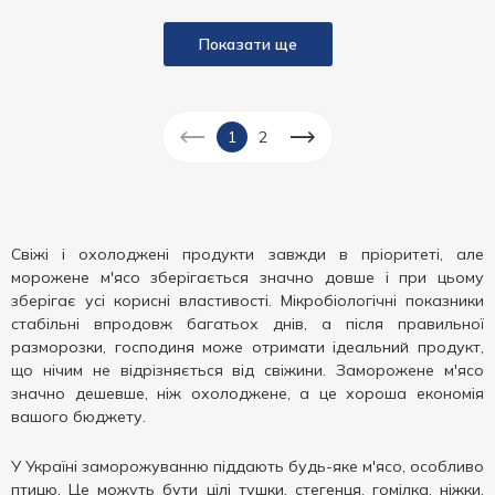
Показати ще
1
2
Свіжі і охолоджені продукти завжди в пріоритеті, але
морожене м'ясо зберігається значно довше і при цьому
зберігає усі корисні властивості. Мікробіологічні показники
стабільні впродовж багатьох днів, а після правильної
разморозки, господиня може отримати ідеальний продукт,
що нічим не відрізняється від свіжини. Заморожене м'ясо
значно дешевше, ніж охолоджене, а це хороша економія
вашого бюджету.
У Україні заморожуванню піддають будь-яке м'ясо, особливо
птицю. Це можуть бути цілі тушки, стегенця, гомілка, ніжки,