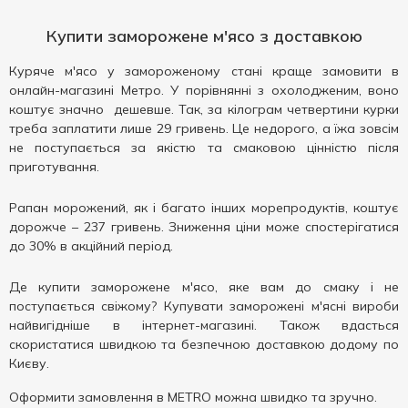
Купити заморожене м'ясо з доставкою
Куряче м'ясо у замороженому стані краще замовити в
онлайн-магазині Метро. У порівнянні з охолодженим, воно
коштує значно дешевше. Так, за кілограм четвертини курки
треба заплатити лише 29 гривень. Це недорого, а їжа зовсім
не поступається за якістю та смаковою цінністю після
приготування.
Рапан морожений, як і багато інших морепродуктів, коштує
дорожче – 237 гривень. Зниження ціни може спостерігатися
до 30% в акційний період.
Де купити заморожене м'ясо, яке вам до смаку і не
поступається свіжому? Купувати заморожені м'ясні вироби
найвигідніше в інтернет-магазині. Також вдасться
скористатися швидкою та безпечною доставкою додому по
Києву.
Оформити замовлення в METRO можна швидко та зручно.