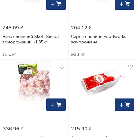
+
+
745.09
₴
204.12
₴
Язик яловичий Skott Smeat
Серце яловиче Foodworks
заморожений ~1,35кг
заморожене
за 1 кг
за 1 кг
+
+
336.96
₴
215.90
₴