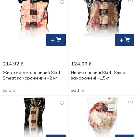
+
+
214.92
₴
124.09
₴
Жир-сирець яловичий Skott
Нирки яловичі Skott Smeat
Smeat заморожений ~2 кг
заморожені ~1,5кг
за 1 кг
за 1 кг