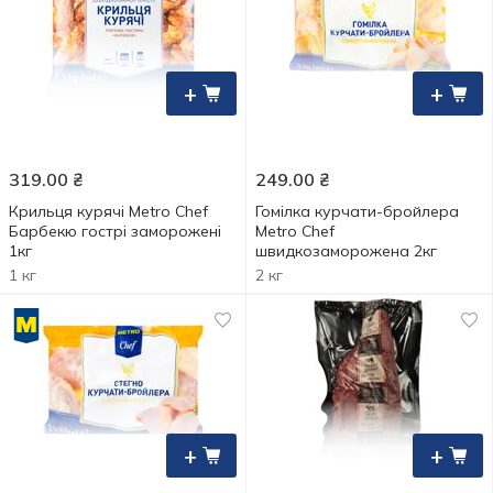
+
+
319.00
₴
249.00
₴
Крильця курячі Metro Chef
Гомілка курчати-бройлера
Барбекю гострі заморожені
Metro Chef
1кг
швидкозаморожена 2кг
1 кг
2 кг
+
+