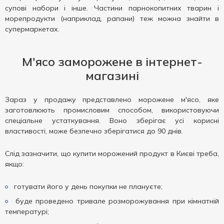
супові набори і інше. Частини парнокопитних тварин і
морепродукти (наприклад, рапани) теж можна знайти в
супермаркетах.
М'ясо заморожене в інтернет-
магазині
Зараз у продажу представлено морожене м'ясо, яке
заготовлюють промисловим способом, використовуючи
спеціальне устаткування. Воно зберігає усі корисні
властивості, може безпечно зберігатися до 90 днів.
Слід зазначити, що купити морожений продукт в Києві треба,
якщо:
готувати його у день покупки не плануєте;
буде проведено тривале розморожування при кімнатній
температурі;