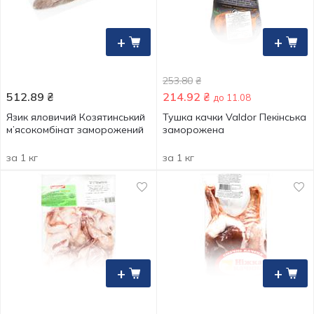
+
+
253.80
₴
512.89
₴
214.92
₴
до 11.08
Язик яловичий Козятинський
Тушка качки Valdor Пекінська
м’ясокомбінат заморожений
заморожена
за 1 кг
за 1 кг
+
+