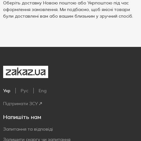
Оберіть доставку Новою поштою або Укрпоштою під час
оформлення замовлення. Ми подбаємо, щоб якісні товари
були доставлені вам або вашим близьким у зручний спосіб.
Укр
Рус
Eng
Підтримати ЗСУ
Напишіть нам
Запитання та відповіді
Залишити скаргу чи запитання