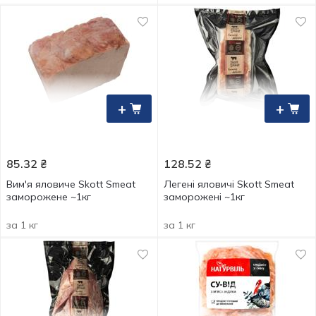
+
+
85.32
₴
128.52
₴
Вим'я яловиче Skott Smeat
Легені яловичі Skott Smeat
заморожене ~1кг
заморожені ~1кг
за 1 кг
за 1 кг