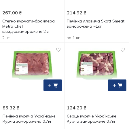
267.00
₴
214.92
₴
Стегно курчати-бройлера
Печінка яловича Skott Smeat
Metro Chef
заморожена ~1кг
швидкозаморожене 2кг
2 кг
за 1 кг
+
+
85.32
₴
124.20
₴
Печінка куряча Українське
Серце куряче Українське
Курча заморожена 0,7кг
Курча заморожене 0,7кг