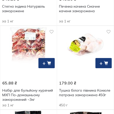
Стегно індика Натурвіль
Печінка качина Смачне
заморожене
каченя заморожена
за 1 кг
за 1 кг
+
+
65.88
₴
179.00
₴
Набір для бульйону курячий
Тушка білого півника Кокюле
МХП По-домашньому
патрана заморожена 450г
заморожений ~3кг
за 1 кг
450 г