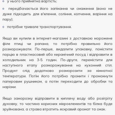
у нього прийнятна вартість;
передбачається його запікання чи смаження (воно не
дуже підходить для в'ялення, соління, копчення, варіння на
пару);
потрібне тривале транспортування.
Якщо ви купили в інтернет-магазині з доставкою морожене
філе птиці чи рапана, то потрібно правильно його
розморожувати. По-перше, видалити упаковку, помістити
порцію в пластмасовий або керамічний посуд і відправити в
холодильник на 3-5 годин. По-друге, перемістити для
наступного етапу розморожування на кухонний стіл.
Продукт слід додатково розморозити за кімнатної
температури. Потім його потрібно промити і промокнути
паперовим рушником, а потім переходити до обробки та
нарізки.
Якщо заморозку відправити в киплячу воду або розігріту
духовку, то частина корисних мікроелементів та білка буде
зруйнована, а страва втратить яскравий аромат та смак.