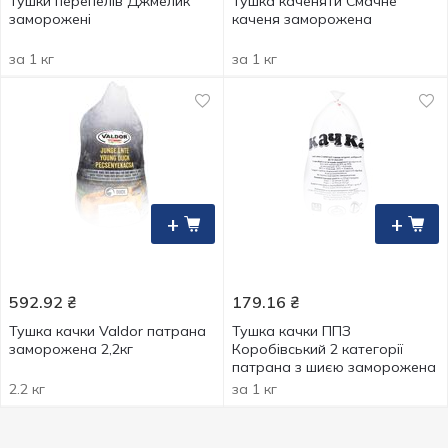
Тушки перепелів Джмелик
Тушка каченяти Смачне
заморожені
каченя заморожена
за 1 кг
за 1 кг
+
+
592.92
₴
179.16
₴
Тушка качки Valdor патрана
Тушка качки ППЗ
заморожена 2,2кг
Коробівський 2 категорії
патрана з шиєю заморожена
2.2 кг
за 1 кг