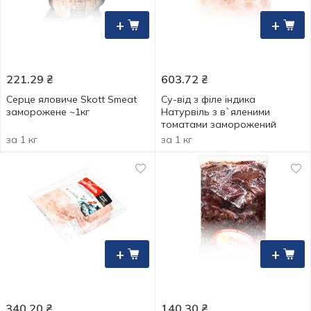
+
+
221.29
₴
603.72
₴
Серце яловиче Skott Smeat
Су-від з філе індика
заморожене ~1кг
Натурвіль з в`яленими
томатами заморожений
за 1 кг
за 1 кг
+
+
340.20
₴
140.30
₴