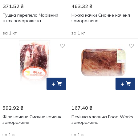
371.52
₴
463.32
₴
Тушка перепела Чарiвний
Ніжка качки Смачне каченя
птах заморожена
заморожена
за 1 кг
за 1 кг
+
+
592.92
₴
167.40
₴
Філе качине Смачне каченя
Печінка яловича Food Works
заморожене
заморожена
за 1 кг
за 1 кг