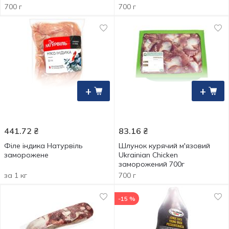
700 г
700 г
+
+
441.72
₴
83.16
₴
Філе індика Натурвіль
Шлунок курячий м'язовий
заморожене
Ukrainian Chicken
заморожений 700г
за 1 кг
700 г
-15 %