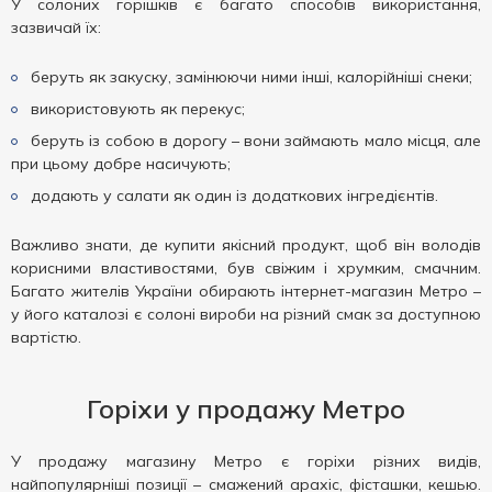
У солоних горішків є багато способів використання,
зазвичай їх:
беруть як закуску, замінюючи ними інші, калорійніші снеки;
використовують як перекус;
беруть із собою в дорогу – вони займають мало місця, але
при цьому добре насичують;
додають у салати як один із додаткових інгредієнтів.
Важливо знати, де купити якісний продукт, щоб він володів
корисними властивостями, був свіжим і хрумким, смачним.
Багато жителів України обирають інтернет-магазин Метро –
у його каталозі є солоні вироби на різний смак за доступною
вартістю.
Горіхи у продажу Метро
У продажу магазину Метро є горіхи різних видів,
найпопулярніші позиції – смажений арахіс, фісташки, кешью.