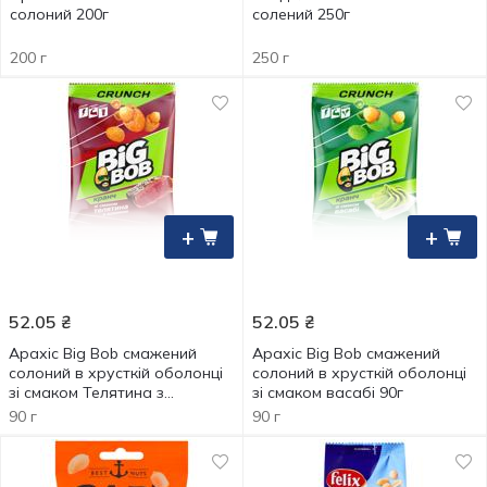
солоний 200г
солений 250г
200 г
250 г
+
+
52.05
₴
52.05
₴
Арахіс Big Bob смажений
Арахіс Big Bob смажений
солоний в хрусткій оболонці
солоний в хрусткій оболонці
зі смаком Телятина з
зі смаком васабі 90г
аджикою 90г
90 г
90 г