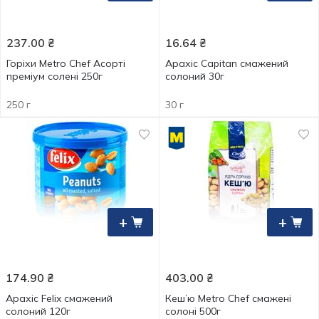
237.00
₴
16.64
₴
Горіхи Metro Chef Асорті
Арахіс Capitan смажений
преміум солені 250г
солоний 30г
250 г
30 г
+
+
174.90
₴
403.00
₴
Арахіс Felix смажений
Кеш’ю Metro Chef смажені
солоний 120г
солоні 500г