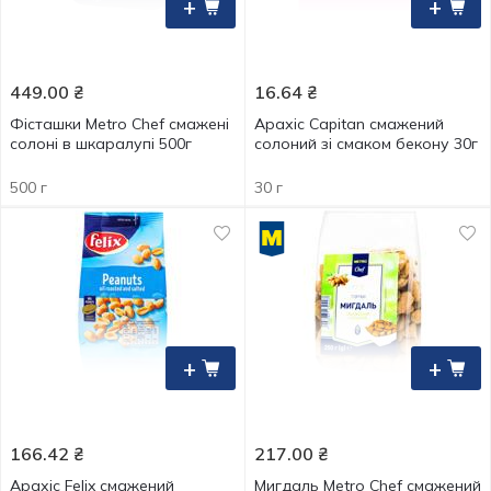
+
+
449.00
₴
16.64
₴
Фісташки Metro Chef смажені
Арахіс Capitan смажений
солоні в шкаралупі 500г
солоний зі смаком бекону 30г
500 г
30 г
+
+
166.42
₴
217.00
₴
Арахіс Felix смажений
Мигдаль Metro Chef смажений