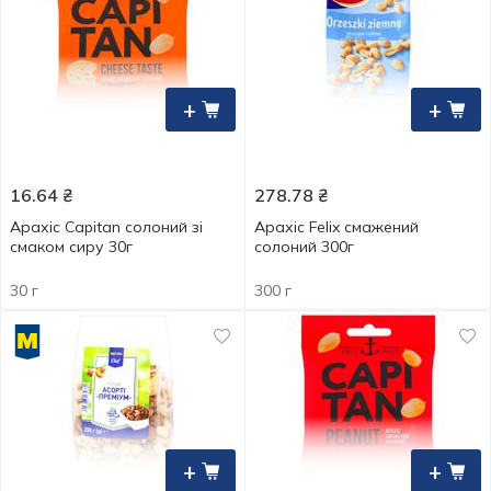
+
+
16.64
₴
278.78
₴
Арахіс Capitan солоний зі
Арахіс Felix смажений
смаком сиру 30г
солоний 300г
30 г
300 г
+
+