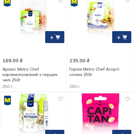
+
+
169.00
₴
235.00
₴
Арахіс Metro Chef
Горіхи Metro Chef Асорті
карамелізований з перцем
солені 250г
чилі 250г
250 г
250 г