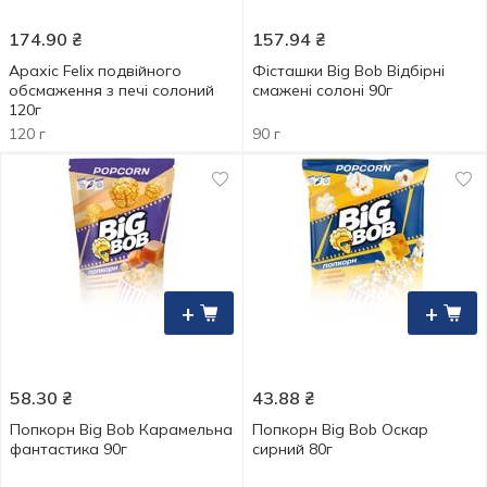
174.90
₴
157.94
₴
Арахіс Felix подвійного
Фісташки Big Bob Відбірні
обсмаження з печі солоний
смажені солоні 90г
120г
120 г
90 г
+
+
58.30
₴
43.88
₴
Попкорн Big Bob Карамельна
Попкорн Big Bob Оскар
фантастика 90г
сирний 80г