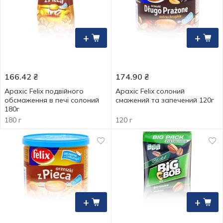
+
+
166.42
₴
174.90
₴
Арахіс Felix подвійного
Арахіс Felix солоний
обсмаження в печі солоний
смажений та запечений 120г
180г
180 г
120 г
+
+