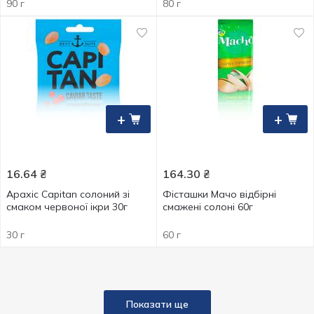
90 г
80 г
+
+
16.64
₴
164.30
₴
Арахіс Capitan солоний зі
Фісташки Мачо відбірні
смаком червоної ікри 30г
смажені солоні 60г
30 г
60 г
Показати ще