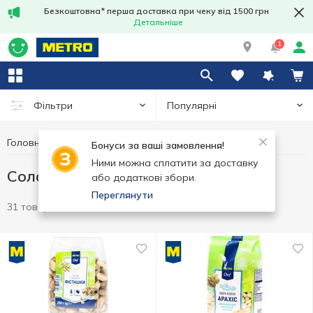
Безкоштовна* перша доставка при чеку від 1500 грн
Детальніше
1
Популярні
Фільтри
Головна
Чипси та снеки
Солоні горішки
Бонуси за ваші замовлення!
Ними можна сплатити за доставку
Солоні горішки
або додаткові збори.
Переглянути
31 товар