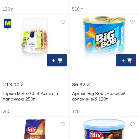
120 г
500 г
+
+
213.00
₴
86.92
₴
Горіхи Metro Chef Асорті з
Арахіс Big Bob смажений
паприкою 250г
солоний з/б 120г
250 г
120 г