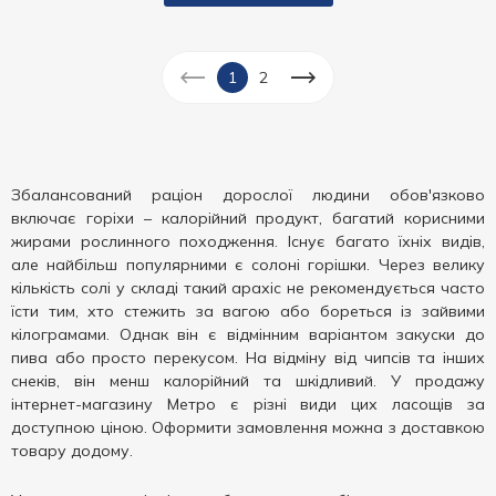
1
2
Збалансований раціон дорослої людини обов'язково
включає горіхи – калорійний продукт, багатий корисними
жирами рослинного походження. Існує багато їхніх видів,
але найбільш популярними є солоні горішки. Через велику
кількість солі у складі такий арахіс не рекомендується часто
їсти тим, хто стежить за вагою або бореться із зайвими
кілограмами. Однак він є відмінним варіантом закуски до
пива або просто перекусом. На відміну від чипсів та інших
снеків, він менш калорійний та шкідливий. У продажу
інтернет-магазину Метро є різні види цих ласощів за
доступною ціною. Оформити замовлення можна з доставкою
товару додому.