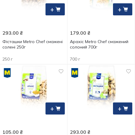
+
+
293.00
₴
179.00
₴
Фісташки Metro Chef смажені
Арахіс Metro Chef смажений
солені 250г
солоний 700г
250 г
700 г
+
+
105.00
₴
293.00
₴