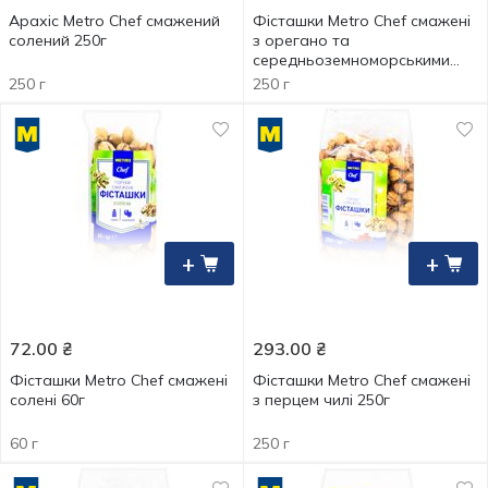
Арахіс Metro Chef смажений
Фісташки Metro Chef смажені
солений 250г
з орегано та
середньоземноморськими
травами 250г
250 г
250 г
+
+
72.00
₴
293.00
₴
Фісташки Metro Chef смажені
Фісташки Metro Chef смажені
солені 60г
з перцем чилі 250г
60 г
250 г