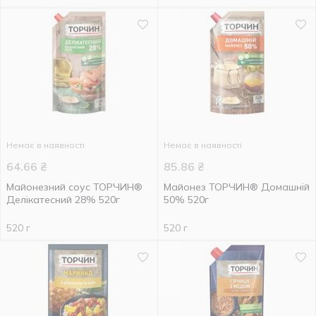
Немає в наявності
Немає в наявності
64.66
₴
85.86
₴
Майонезний соус ТОРЧИН®
Майонез ТОРЧИН® Домашній
Делікатесний 28% 520г
50% 520г
520 г
520 г