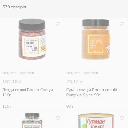
570 товарів
Немає в наявності
Немає в наявності
162.18
₴
73.14
₴
Ягоди годжі Банка Спецій
Суміш спецій Банка спецій
110г
Pumpkin Spice 90г
110 г
90 г