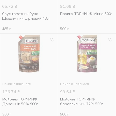
65.72
₴
91.69
₴
Соус томатний Руна
Гірчиця ТОРЧИН® Міцна 500г
Шашличний фірмовий 485г
485 г
500 г
Немає в наявності
Немає в наявності
136.74
₴
99.64
₴
Майонез ТОРЧИН®
Майонез ТОРЧИН®
Домашній 50% 900г
Європейський 72% 500г
900 г
500 г