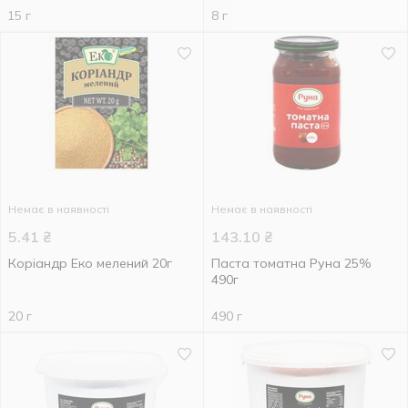
15 г
8 г
Немає в наявності
Немає в наявності
5.41
₴
143.10
₴
Коріандр Еко мелений 20г
Паста томатна Руна 25%
490г
20 г
490 г