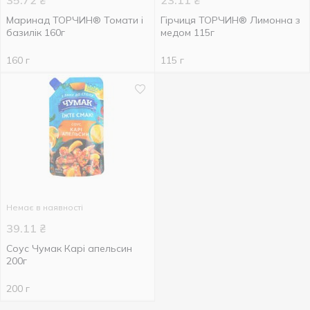
35.72
₴
23.11
₴
Маринад ТОРЧИН® Томати і
Гірчиця ТОРЧИН® Лимонна з
базилік 160г
медом 115г
160 г
115 г
Немає в наявності
39.11
₴
Соус Чумак Карі апельсин
200г
200 г