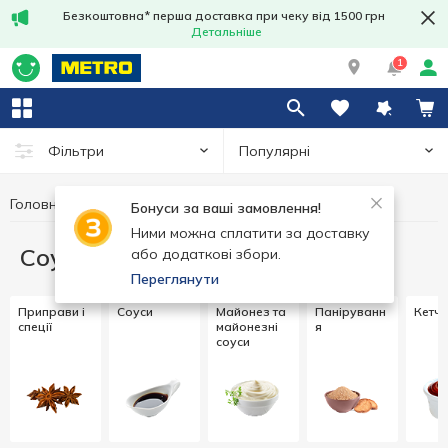
Безкоштовна* перша доставка при чеку від 1500 грн
Детальніше
1
Популярні
Фільтри
Головна
Соуси та спеції
Бонуси за ваші замовлення!
Ними можна сплатити за доставку
Соуси та спеції
або додаткові збори.
Переглянути
Приправи і
Соуси
Майонез та
Паніруванн
Кетч
спеції
майонезні
я
соуси