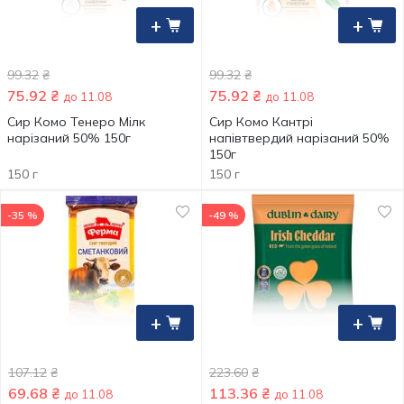
+
+
99.32
₴
99.32
₴
75.92
₴
75.92
₴
до 11.08
до 11.08
Сир Комо Тенеро Мілк
Сир Комо Кантрі
нарізаний 50% 150г
напівтвердий нарізаний 50%
150г
150 г
150 г
-35 %
-49 %
+
+
107.12
₴
223.60
₴
69.68
₴
113.36
₴
до 11.08
до 11.08