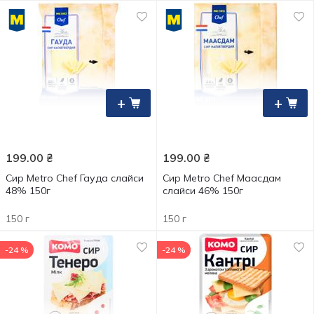
+
+
199.00
₴
199.00
₴
Сир Metro Chef Гауда слайси
Сир Metro Chef Маасдам
48% 150г
слайси 46% 150г
150 г
150 г
-24 %
-24 %