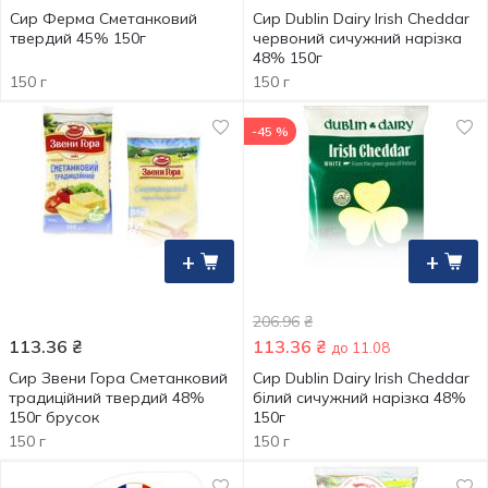
Сир Ферма Сметанковий
Сир Dublin Dairy Irish Cheddar
твердий 45% 150г
червоний сичужний нарізка
48% 150г
150 г
150 г
-45 %
+
+
206.96
₴
113.36
₴
113.36
₴
до 11.08
Сир Звени Гора Сметанковий
Сир Dublin Dairy Irish Cheddar
традиційний твердий 48%
білий сичужний нарізка 48%
150г брусок
150г
150 г
150 г