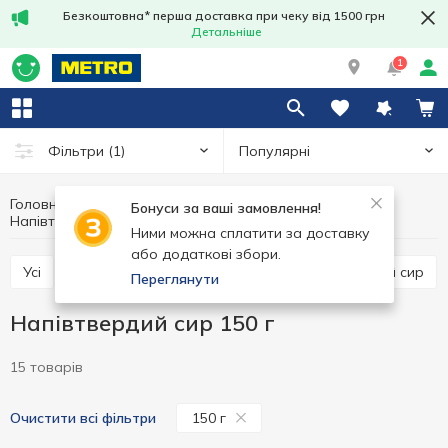
Безкоштовна* перша доставка при чеку від 1500 грн
Детальніше
1
Популярні
Фільтри
(1)
Головна
Сир
Яйця та молочні продукти
Бонуси за ваші замовлення!
Напівтвердий сир
Напівтвердий сир 150 г
Ними можна сплатити за доставку
або додаткові збори.
Усі
Твердий сир
Напівтвердий сир
М'який сир
Переглянути
Напівтвердий сир 150 г
15 товарів
150 г
Очистити всі фільтри