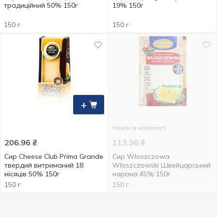
традиційний 50% 150г
19% 150г
150 г
150 г
+
Немає в наявності
206.96
₴
113.36
₴
Сир Cheese Club Prima Grande
Сир Wloszczowa
твердий витриманий 18
Wloszczowski Швейцарський
місяців 50% 150г
нарізка 45% 150г
150 г
150 г