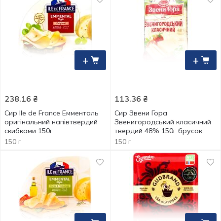
+
+
238.16
₴
113.36
₴
Сир Ile de France Емменталь
Сир Звени Гора
оригінальний напівтвердий
Звенигородський класичний
скибками 150г
твердий 48% 150г брусок
150 г
150 г