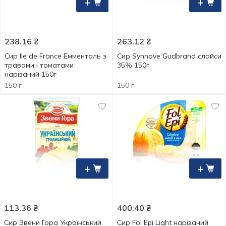
+
+
238.16
₴
263.12
₴
Сир Ile de France Емменталь з
Сир Synnove Gudbrand слайси
травами і томатами
35% 150г
нарізаний 150г
150 г
150 г
+
+
113.36
₴
400.40
₴
Сир Звени Гора Український
Сир Fol Epi Light нарізаний