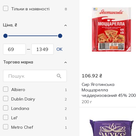
Тільки в наявності
8
Ціна, ₴
OK
Торгова марка
106.92
₴
Сир Яготинська
Albiero
Моццарелла
1
чеддеризований 45% 200
Dublin Dairy
2
200 г
Landana
2
Lel'
1
Metro Chef
1