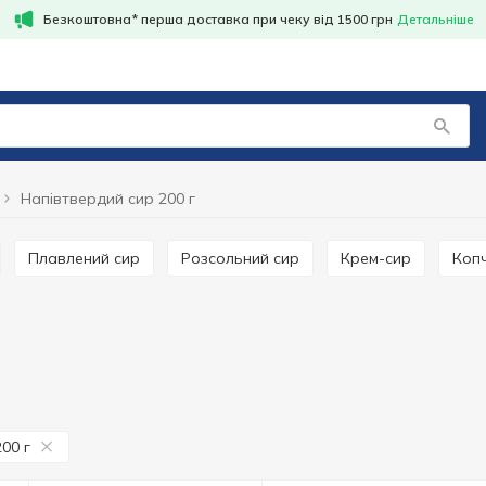
Безкоштовна* перша доставка при чеку від 1500 грн
Детальніше
Напівтвердий сир 200 г
Плавлений сир
Розсольний сир
Крем-сир
Коп
200 г