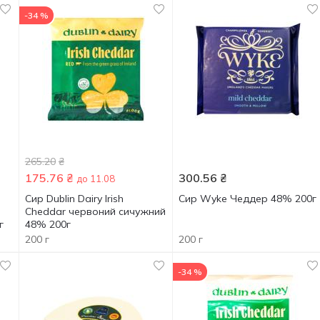
-34 %
265.20
₴
175.76
₴
300.56
₴
до 11.08
Сир Dublin Dairy Irish
Сир Wyke Чеддер 48% 200г
Cheddar червоний сичужний
г
48% 200г
200 г
200 г
-34 %