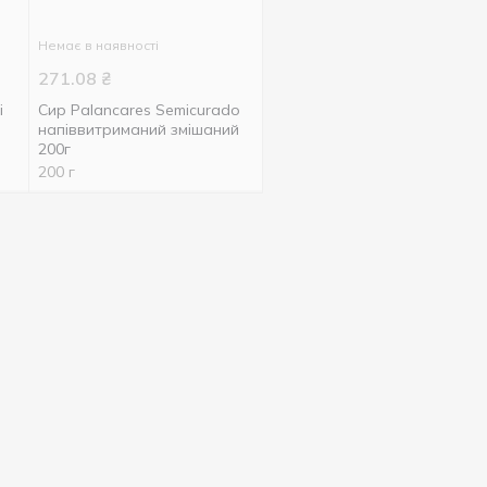
Немає в наявності
271.08
₴
і
Сир Palancares Semicurado
напіввитриманий змішаний
200г
200 г