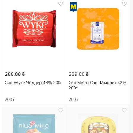
288.08
₴
239.00
₴
Сир Wyke Чеддер 48% 200г
Сир Metro Chef Мімолет 42%
200г
200 г
200 г