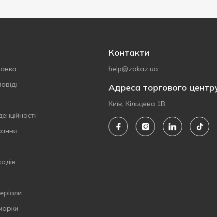
Контакти
тавка
help@zakaz.ua
овіді
Адреса торгового центр
Київ, Кільцева 1В
денційності
вання
ходів
еріали
 марки