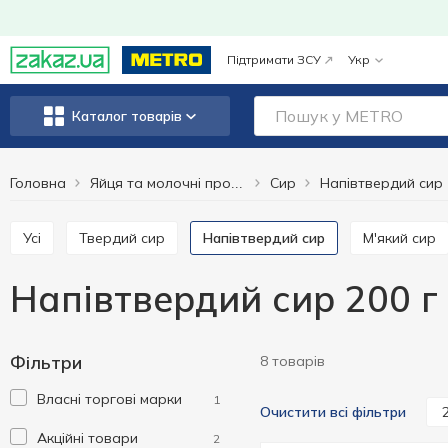
Підтримати ЗСУ
Укр
Каталог товарів
Головна
Сир
Напівтвердий сир
Яйця та молочні продукти
Усі
Твердий сир
Напівтвердий сир
М'який сир
Напівтвердий сир 200 г
Фільтри
8 товарів
Власні торгові марки
1
Очистити всі фільтри
Акційні товари
2