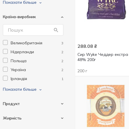
Palancares
1
Показати більше
Wyke Farms
3
Країна-виробник
Яготинське
1
Великобританія
3
288.08
₴
Нідерланди
2
Сир Wyke Чеддер екстра
48% 200г
Польща
2
Україна
2
200 г
Ірландія
1
Іспанія
1
Показати більше
Італія
1
Продукт
Жирність