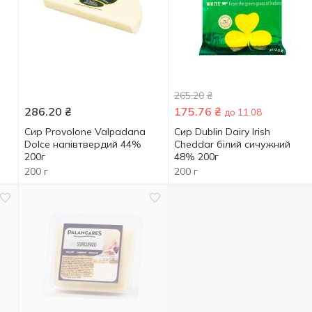
265.20
₴
286.20
₴
175.76
₴
до 11.08
Сир Provolone Valpadana
Сир Dublin Dairy Irish
Dolce напівтвердий 44%
Cheddar білий сичужний
200г
48% 200г
200 г
200 г