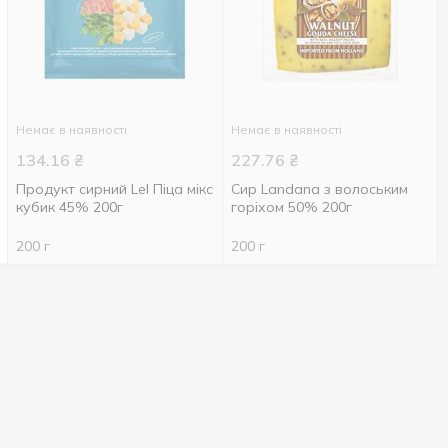
Немає в наявності
Немає в наявності
134.16
₴
227.76
₴
Продукт сирний Lel Піца мікс
Сир Landana з волоським
кубик 45% 200г
горіхом 50% 200г
200 г
200 г