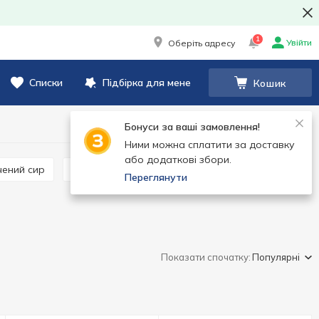
1
Увійти
Оберіть адресу
Списки
Підбірка для мене
Кошик
Бонуси за ваші замовлення!
Ними можна сплатити за доставку
або додаткові збори.
чений сир
Закуски бутербродні
Переглянути
Показати спочатку:
Популярні