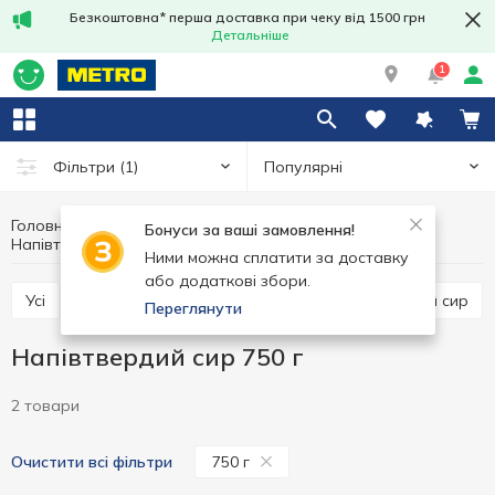
Безкоштовна* перша доставка при чеку від 1500 грн
Детальніше
1
Популярні
Фільтри
(1)
Головна
Сир
Яйця та молочні продукти
Бонуси за ваші замовлення!
Напівтвердий сир
Напівтвердий сир 750 г
Ними можна сплатити за доставку
або додаткові збори.
Усі
Твердий сир
Напівтвердий сир
М'який сир
Переглянути
Напівтвердий сир 750 г
2 товари
750 г
Очистити всі фільтри