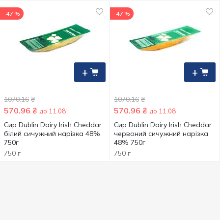
-47 %
-47 %
+
+
1070.16
₴
1070.16
₴
570.96
₴
570.96
₴
до 11.08
до 11.08
Cир Dublin Dairy Irish Cheddar
Сир Dublin Dairy Irish Cheddar
білий сичужний нарізка 48%
червоний сичужний нарізка
750г
48% 750г
750 г
750 г