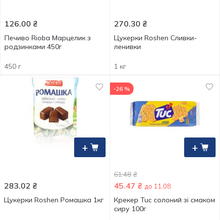
126.00
₴
270.30
₴
Печиво Rioba Марцелик з
Цукерки Roshen Сливки-
родзинками 450г
ленивки
450 г
1 кг
-26 %
+
+
61.48
₴
283.02
₴
45.47
₴
до 11.08
Цукерки Roshen Ромашка 1кг
Крекер Tuc солоний зі смаком
сиру 100г