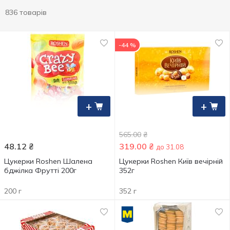
836 товарів
-44 %
+
+
565.00
₴
48.12
₴
319.00
₴
до 31.08
Цукерки Roshen Шалена
Цукерки Roshen Київ вечірній
бджілка Фрутті 200г
352г
200 г
352 г