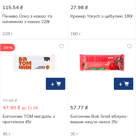
115.54
₴
27.98
₴
Печиво Oreo з какао та
Крекер Yarych з цибулею 180г
начинкою з какао 228г
228 г
180 г
-38 %
+
+
77.38
₴
47.90
₴
57.77
₴
до 11.08
Батончик ТOM мигдаль з
Батончик Bob Snail яблуко-
протеїном 45г
вишня-кеш’ю-кіноа 35г
45 г
35 г