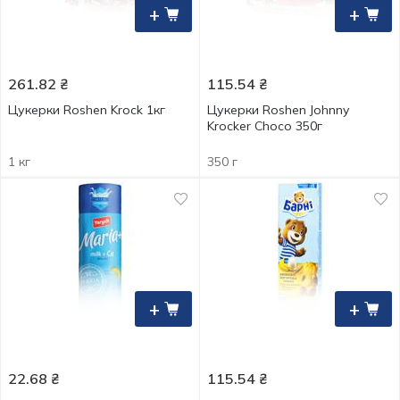
+
+
261.82
₴
115.54
₴
Цукерки Roshen Krock 1кг
Цукерки Roshen Johnny
Krocker Choco 350г
1 кг
350 г
+
+
22.68
₴
115.54
₴