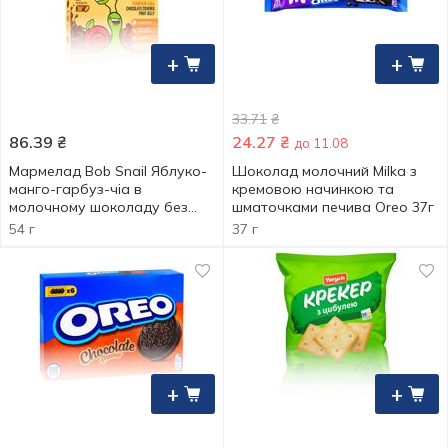
+
+
33.71
₴
86.39
₴
24.27
₴
до 11.08
Мармелад Bob Snail Яблуко-
Шоколад молочний Milka з
манго-гарбуз-чіа в
кремовою начинкою та
молочному шоколаду без
шматочками печива Oreo 37г
цукру 54г
54 г
37 г
+
+