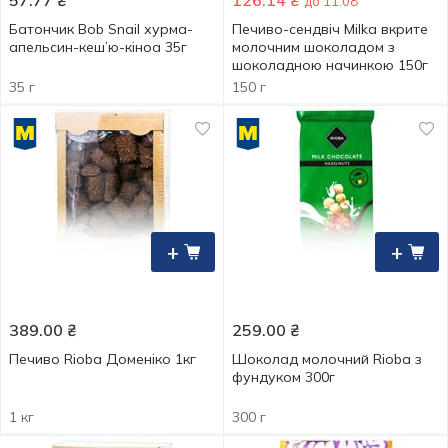
57.77
₴
126.14
₴
до 11.08
Батончик Bob Snail хурма-
Печиво-сендвіч Milka вкрите
апельсин-кеш’ю-кіноа 35г
молочним шоколадом з
шоколадною начинкою 150г
35 г
150 г
+
+
389.00
₴
259.00
₴
Печиво Rioba Доменіко 1кг
Шоколад молочний Rioba з
фундуком 300г
1 кг
300 г