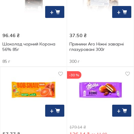
+
+
96.46
₴
37.50
₴
Шоколад чорний Корона
Пряники Аro Ніжні заварні
56% 85г
глазуровані 300г
85 г
300 г
-30 %
+
+
179.14
₴