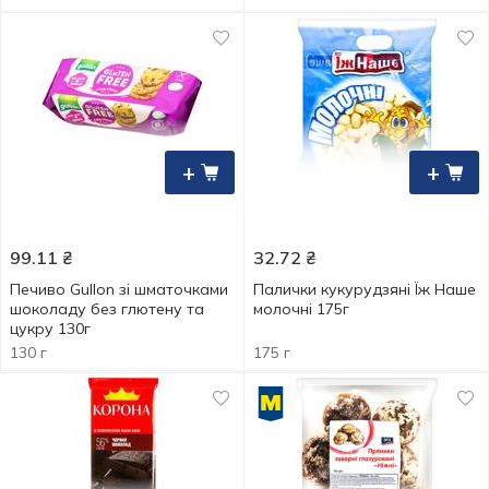
+
+
99.11
₴
32.72
₴
Печиво Gullon зі шматочками
Палички кукурудзяні Їж Наше
шоколаду без глютену та
молочні 175г
цукру 130г
130 г
175 г