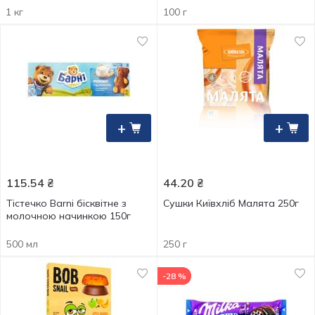
1 кг
100 г
+
+
115.54
₴
44.20
₴
Тістечко Barni бісквітне з
Сушки Київхліб Малята 250г
молочною начинкою 150г
500 мл
250 г
-28 %