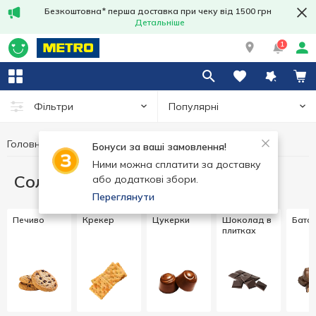
Безкоштовна* перша доставка при чеку від 1500 грн
Детальніше
1
Популярні
Фільтри
Головна
Солодощі
Бонуси за ваші замовлення!
Ними можна сплатити за доставку
Солодощі
або додаткові збори.
Переглянути
Печиво
Крекер
Цукерки
Шоколад в
Бато
плитках