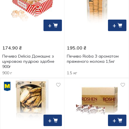
+
+
174.90
₴
195.00
₴
Печиво Delicia Домашнє з
Печиво Rioba З ароматом
цукровою пудрою здобне
пряженого молока 1,5кг
900г
900 г
1.5 кг
+
+