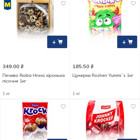
+
+
349.00
₴
185.50
₴
Печиво Rioba Нічна зіронька
Цукерки Roshen Yummi`s 1кг
пісочне 1кг
1 кг
1 кг