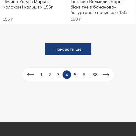
Печиво Yarych Марія з
Тістечко Ведмедик Барні
молоком і кальцієм 155г
бісквітне з бананово-
йогуртовою начинкою 150г
155 г
150 г
Показати ще
...
1
2
3
4
5
6
38