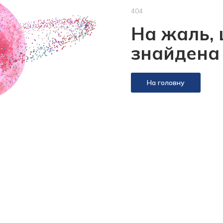
404
На жаль, 
знайдена
На головну