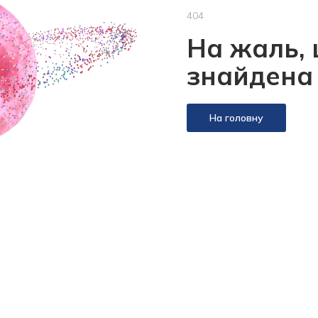
404
На жаль, 
знайдена
На головну