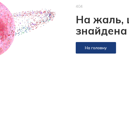
404
На жаль, 
знайдена
На головну