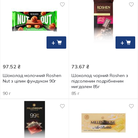
+
+
97.52
₴
73.67
₴
Шоколад молочний Roshen
Шоколад чорний Roshen з
Nut з цілим фундуком 90г
підсоленим подрібненим
мигдалем 85г
90 г
85 г