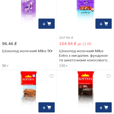
+
+
157.94
₴
96.46
₴
104.94
₴
до 11.08
Шоколад молочний Milka 90г
Шоколад молочний Milka
Extra з мигдалем, фундуком
та шматочками кокосового
печива 130г
90 г
130 г
+
+