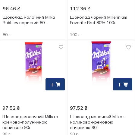
96.46
₴
112.36
₴
Шоколад молочний Milka
Шоколад чорний Millennium
Bubbles пористий 80г
Favorite Brut 80% 100г
80 г
100 г
+
+
97.52
₴
97.52
₴
Шоколад молочний Milka з
Шоколад молочний Milka з
кремово-полуничною
малиново-кремовою
начинкою 90г
начинкою 90г
90 г
90 г