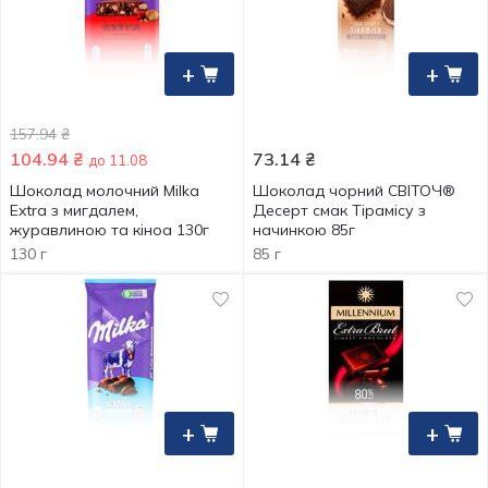
+
+
157.94
₴
104.94
₴
73.14
₴
до 11.08
Шоколад молочний Milka
Шоколад чорний СВІТОЧ®
Extra з мигдалем,
Десерт смак Тірамісу з
журавлиною та кіноа 130г
начинкою 85г
130 г
85 г
+
+