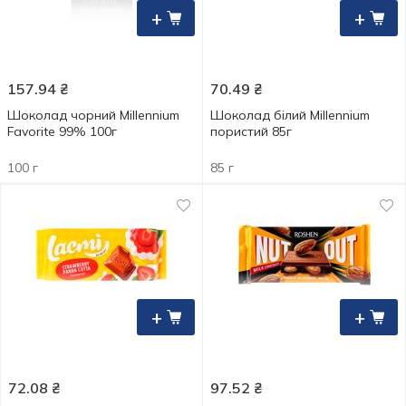
+
+
157.94
₴
70.49
₴
Шоколад чорний Millennium
Шоколад білий Millennium
Favorite 99% 100г
пористий 85г
100 г
85 г
+
+
72.08
₴
97.52
₴