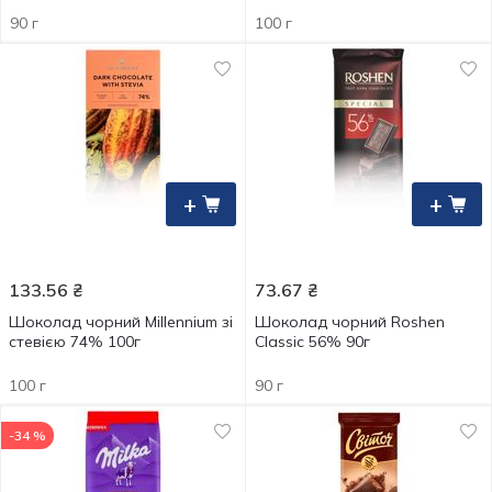
90 г
100 г
+
+
133.56
₴
73.67
₴
Шоколад чорний Millennium зі
Шоколад чорний Roshen
стевією 74% 100г
Classic 56% 90г
100 г
90 г
-34 %