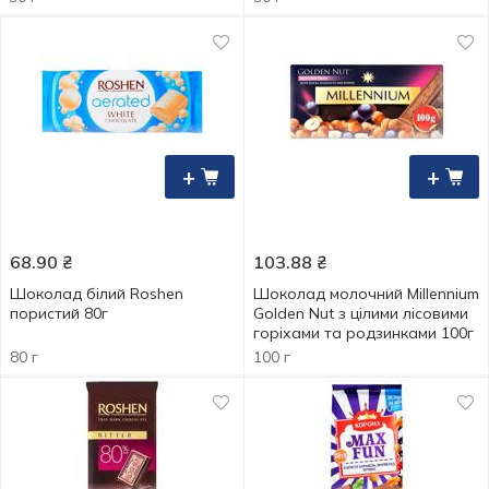
+
+
68.90
₴
103.88
₴
Шоколад білий Roshen
Шоколад молочний Millennium
пористий 80г
Golden Nut з цілими лісовими
горіхами та родзинками 100г
80 г
100 г