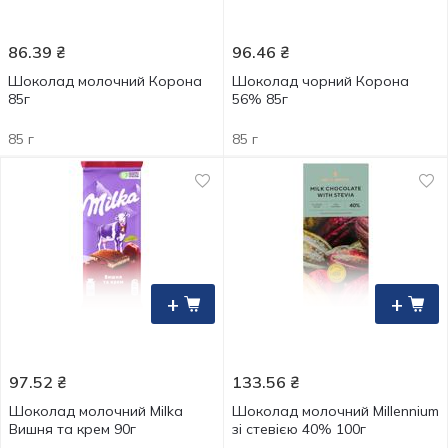
86.39
₴
96.46
₴
Шоколад молочний Корона
Шоколад чорний Корона
85г
56% 85г
85 г
85 г
+
+
97.52
₴
133.56
₴
Шоколад молочний Milka
Шоколад молочний Millennium
Вишня та крем 90г
зі стевією 40% 100г