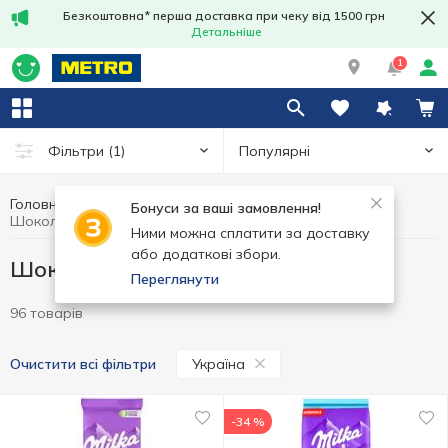
Безкоштовна* перша доставка при чеку від 1500 грн
Детальніше
1
Популярні
Фільтри
(1)
Головна
Солодощі
Шоколад в плитках
Бонуси за ваші замовлення!
Шоколад в плитках Україна
Ними можна сплатити за доставку
або додаткові збори.
Шоколад в плитках Україна
Переглянути
96 товарів
Україна
Очистити всі фільтри
-34 %