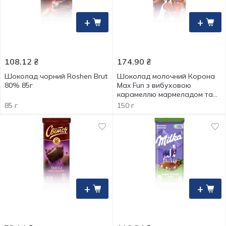
+
+
108.12
₴
174.90
₴
Шоколад чорний Roshen Brut
Шоколад молочний Корона
80% 85г
Max Fun з вибуховою
карамеллю мармеладом та
печивом 150г
85 г
150 г
+
+