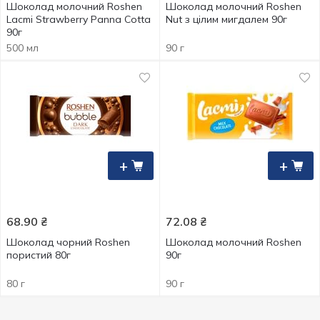
Шоколад молочний Roshen
Шоколад молочний Roshen
Lacmi Strawberry Panna Cotta
Nut з цілим мигдалем 90г
90г
500 мл
90 г
+
+
68.90
₴
72.08
₴
Шоколад чорний Roshen
Шоколад молочний Roshen
пористий 80г
90г
80 г
90 г