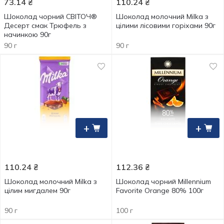
73.14
₴
110.24
₴
Шоколад чорний СВІТОЧ®
Шоколад молочний Milka з
Десерт смак Трюфель з
цілими лісовими горіхами 90г
начинкою 90г
90 г
90 г
+
+
110.24
₴
112.36
₴
Шоколад молочний Milka з
Шоколад чорний Millennium
цілим мигдалем 90г
Favorite Orange 80% 100г
90 г
100 г