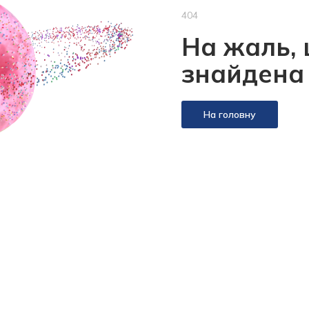
404
На жаль, 
знайдена
На головну