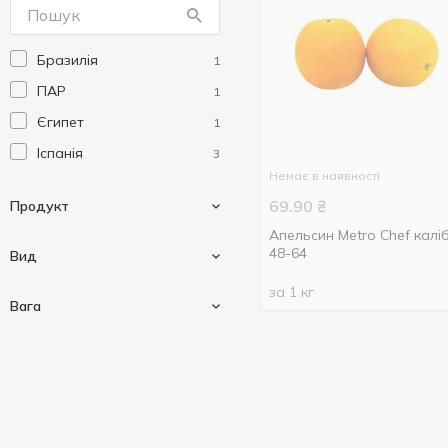
Бразилія
1
ПАР
1
Єгипет
1
Іспанія
3
Немає в наявності
69.90
₴
Продукт
Апельсин Metro Chef калі
48-64
Вид
за 1 кг
Фрукти
8
Вага
Апельсин
3
Грейпфрут
2
Вагові
3
Лайм
2
1000 г
2
Лимон
1