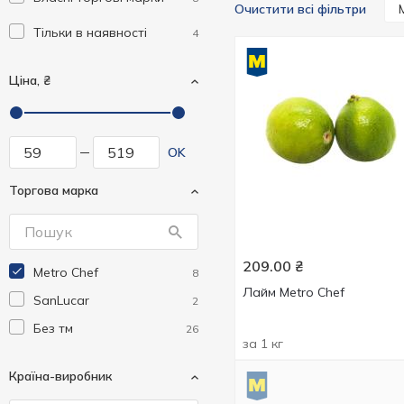
Очистити всі фільтри
Тільки в наявності
4
Ціна, ₴
OK
Торгова марка
209.00
₴
Metro Chef
8
Лайм Metro Chef
SanLucar
2
Без тм
26
за 1 кг
Країна-виробник