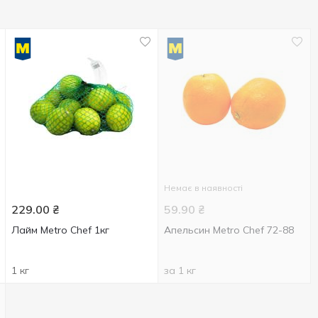
Немає в наявності
229.00
₴
59.90
₴
Лайм Metro Chef 1кг
Апельсин Metro Chef 72-88
1 кг
за 1 кг