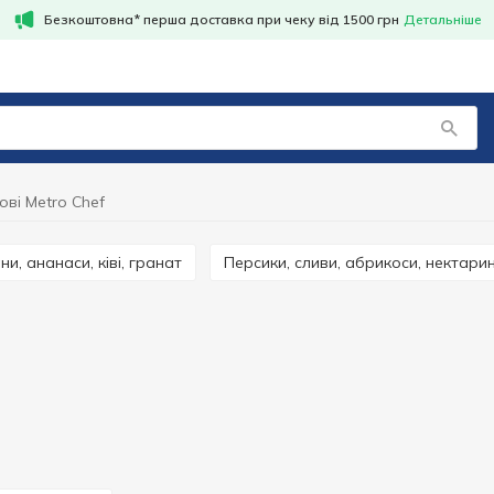
Безкоштовна* перша доставка при чеку від 1500 грн
Детальніше
ові Metro Chef
ани, ананаси, ківі, гранат
Персики, сливи, абрикоси, нектари