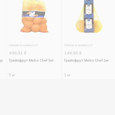
Немає в наявності
Немає в наявності
499.91
₴
149.90
₴
бр
Грейпфрут Metro Chef 5кг
Грейпфрут Metro Chef 1кг
5 кг
1 кг