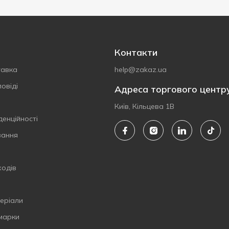
Контакти
тавка
help@zakaz.ua
овіді
Адреса торгового центр
Київ, Кільцева 1В
денційності
вання
ходів
еріали
 марки