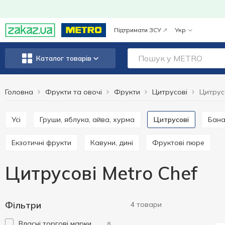
Підтримати ЗСУ
Укр
Каталог товарів
Головна
Фрукти та овочі
Фрукти
Цитрусові
Цитрус
Усі
Груши, яблука, айва, хурма
Цитрусові
Бан
Екзотичні фрукти
Кавуни, дині
Фруктові пюре
Цитрусові Metro Chef
Фільтри
4 товари
Власні торгові марки
8