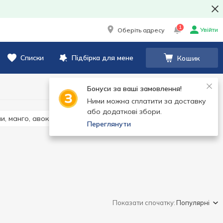
1
Увійти
Оберіть адресу
Списки
Підбірка для мене
Кошик
Бонуси за ваші замовлення!
Ними можна сплатити за доставку
або додаткові збори.
ни, манго, авокадо, алича
Виноград
Переглянути
Показати спочатку:
Популярні