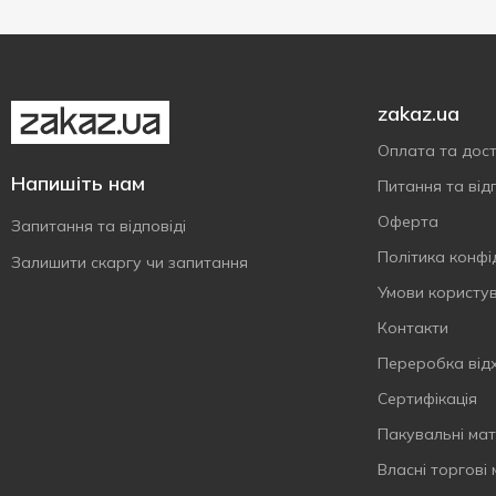
1500 г
1
Цитрусові
5
5000 г
2
zakaz.ua
Оплата та дос
Напишіть нам
Питання та відп
Оферта
Запитання та відповіді
Політика конфі
Залишити скаргу чи запитання
Умови користу
Контакти
Переробка від
Сертифiкацiя
Пакувальні мат
Власнi торговi