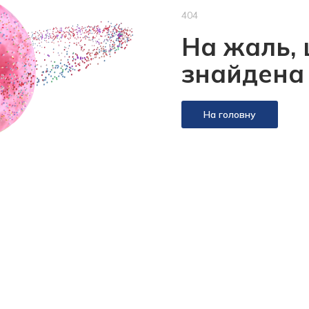
404
На жаль, 
знайдена
На головну