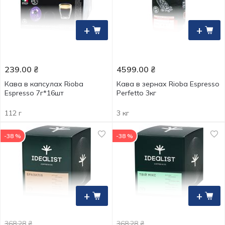
+
+
239.00
₴
4599.00
₴
Кава в капсулах Rioba
Кава в зернах Rioba Espresso
Espresso 7г*16шт
Perfetto 3кг
112 г
3 кг
-38 %
-38 %
+
+
368.28
₴
368.28
₴