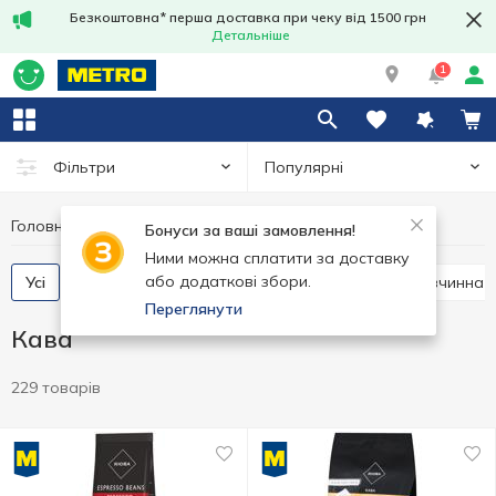
Безкоштовна* перша доставка при чеку від 1500 грн
Детальніше
1
Популярні
Фільтри
Головна
Гарячі напої
Кава
Бонуси за ваші замовлення!
Ними можна сплатити за доставку
або додаткові збори.
Усі
Кава в зернах
Кава мелена
Кава розчинна
Переглянути
Кава
229 товарів