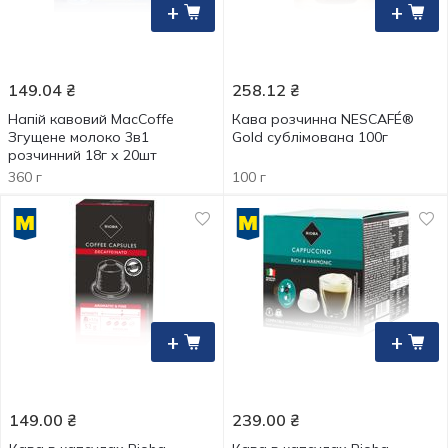
+
+
149.04
₴
258.12
₴
Напій кавовий MacCoffe
Кава розчинна NESCAFÉ®
Згущене молоко 3в1
Gold сублімована 100г
розчинний 18г х 20шт
360 г
100 г
+
+
149.00
₴
239.00
₴