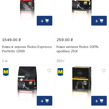
+
+
1549.00
₴
259.00
₴
Кава в зернах Rioba Espresso
Кава мелена Rioba 100%
Perfetto 1000г
арабіка 250г
1 кг
250 г
+
+