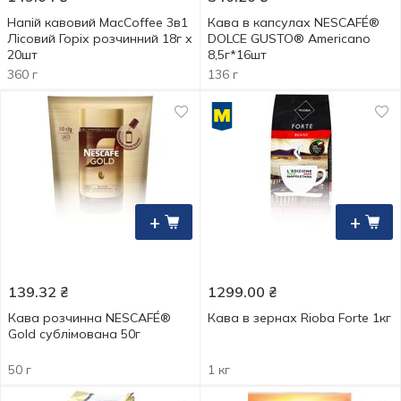
Напій кавовий MacCoffee 3в1
Кава в капсулах NESCAFÉ®
Лісовий Горіх розчинний 18г х
DOLCE GUSTO® Americano
20шт
8,5г*16шт
360 г
136 г
+
+
139.32
₴
1299.00
₴
Кава розчинна NESCAFÉ®
Кава в зернах Rioba Forte 1кг
Gold сублімована 50г
50 г
1 кг