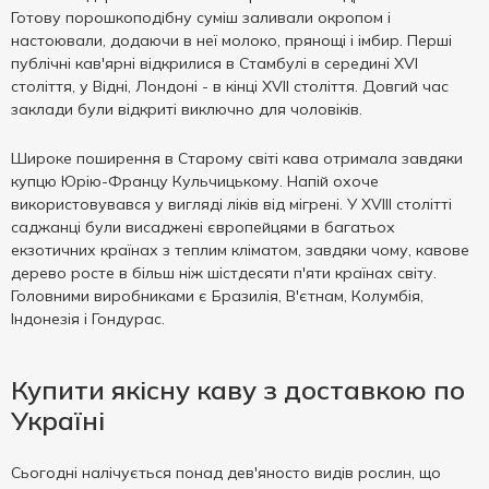
Готову порошкоподібну суміш заливали окропом і
настоювали, додаючи в неї молоко, прянощі і імбир. Перші
публічні кав'ярні відкрилися в Стамбулі в середині XVI
століття, у Відні, Лондоні - в кінці XVII століття. Довгий час
заклади були відкриті виключно для чоловіків.
Широке поширення в Старому світі кава отримала завдяки
купцю Юрію-Францу Кульчицькому. Напій охоче
використовувався у вигляді ліків від мігрені. У XVIII столітті
саджанці були висаджені європейцями в багатьох
екзотичних країнах з теплим кліматом, завдяки чому, кавове
дерево росте в більш ніж шістдесяти п'яти країнах світу.
Головними виробниками є Бразилія, В'єтнам, Колумбія,
Індонезія і Гондурас.
Купити якісну каву з доставкою по
Україні
Сьогодні налічується понад дев'яносто видів рослин, що