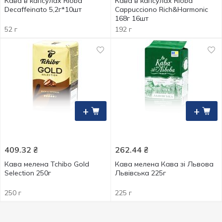
Кава в капсулах Rioba
Кава в капсулах Rioba
Decaffeinato 5,2г*10шт
Cappucciono Rich&Harmonic
168г 16шт
52 г
192 г
+
+
409.32
₴
262.44
₴
Кава мелена Tchibo Gold
Кава мелена Кава зі Львова
Selection 250г
Львівська 225г
250 г
225 г