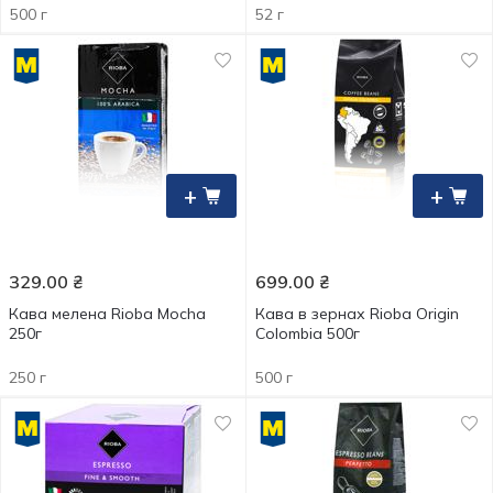
500 г
52 г
+
+
329.00
₴
699.00
₴
Кава мелена Rioba Mocha
Кава в зернах Rioba Origin
250г
Colombia 500г
250 г
500 г