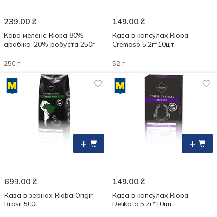
239.00
₴
149.00
₴
Кава мелена Rioba 80%
Кава в капсулах Rioba
арабіка, 20% робуста 250г
Cremoso 5,2г*10шт
250 г
52 г
+
+
699.00
₴
149.00
₴
Кава в зернах Rioba Origin
Кава в капсулах Rioba
Brasil 500г
Delikato 5,2г*10шт