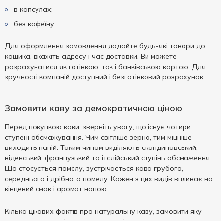
в капсулах;
без кофеїну.
Для оформлення замовлення додайте будь-які товари до
кошика, вкажіть адресу і час доставки. Ви можете
розрахуватися як готівкою, так і банківською картою. Для
зручності компаній доступний і безготівковий розрахунок.
Замовити каву за демократичною ціною
Перед покупкою кави, зверніть увагу, що існує чотири
ступені обсмажування. Чим світліше зерно, тим міцніше
виходить напій. Таким чином виділяють скандинавський,
віденський, французький та італійський ступінь обсмаження.
Що стосується помелу, зустрічається кава грубого,
середнього і дрібного помелу. Кожен з цих видів впливає на
кінцевий смак і аромат напою.
Кілька цікавих фактів про натуральну каву, замовити яку