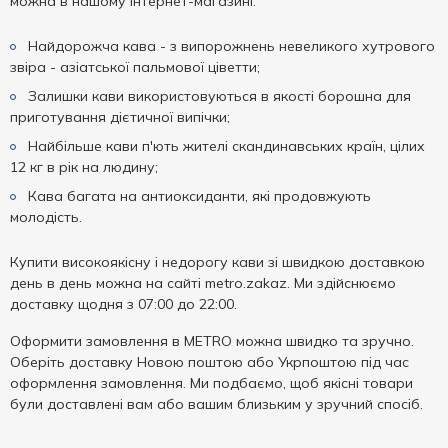
можна в нашому інтернет-магазині:
Найдорожча кава - з випорожнень невеликого хутрового
звіра - азіатської пальмової ціветти;
Залишки кави використовуються в якості борошна для
приготування дієтичної випічки;
Найбільше кави п'ють жителі скандинавських країн, цілих
12 кг в рік на людину;
Кава багата на антиоксиданти, які продовжують
молодість.
Купити високоякісну і недорогу кави зі швидкою доставкою
день в день можна на сайті metro.zakaz. Ми здійснюємо
доставку щодня з 07:00 до 22:00.
Оформити замовлення в METRO можна швидко та зручно.
Оберіть доставку Новою поштою або Укрпоштою під час
оформлення замовлення. Ми подбаємо, щоб якісні товари
були доставлені вам або вашим близьким у зручний спосіб.