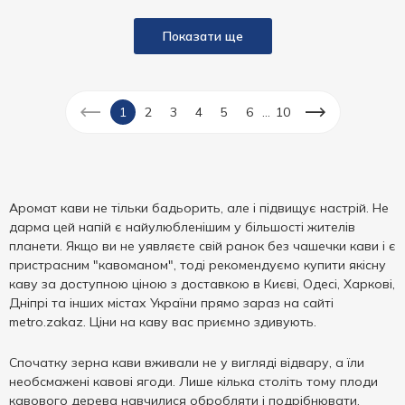
Показати ще
...
1
2
3
4
5
6
10
Аромат кави не тільки бадьорить, але і підвищує настрій. Не
дарма цей напій є найулюбленішим у більшості жителів
планети. Якщо ви не уявляєте свій ранок без чашечки кави і є
пристрасним "кавоманом", тоді рекомендуємо купити якісну
каву за доступною ціною з доставкою в Києві, Одесі, Харкові,
Дніпрі та інших містах України прямо зараз на сайті
metro.zakaz. Ціни на каву вас приємно здивують.
Спочатку зерна кави вживали не у вигляді відвару, а їли
необсмажені кавові ягоди. Лише кілька століть тому плоди
кавового дерева навчилися обробляти і подрібнювати.