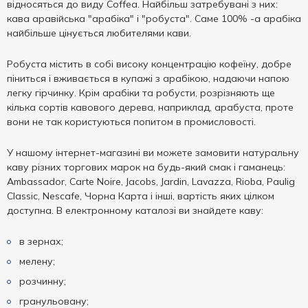
відносяться до виду Coffea. Найбільш затребувані з них:
кава аравійська "арабіка" і "робуста". Саме 100% -а арабіка
найбільше цінується любителями кави.
Робуста містить в собі високу концентрацію кофеїну, добре
піниться і вживається в купажі з арабікою, надаючи напою
легку гірчинку. Крім арабіки та робусти, розрізняють ще
кілька сортів кавового дерева, наприклад, арабуста, проте
вони не так користуються попитом в промисловості.
У нашому інтернет-магазині ви можете замовити натуральну
каву різних торгових марок на будь-який смак і гаманець:
Ambassador, Carte Noire, Jacobs, Jardin, Lavazza, Rioba, Paulig
Classic, Nescafe, Чорна Карта і інші, вартість яких цілком
доступна. В електронному каталозі ви знайдете каву:
в зернах;
мелену;
розчинну;
гранульовану;