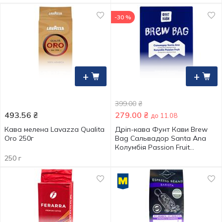
-30 %
+
+
399.00
₴
493.56
₴
279.00
₴
до 11.08
Кава мелена Lavazza Qualitа
Дріп-кава Фунт Кави Brew
Oro 250г
Bag Сальвадор Santa Ana
Колумбія Passion Fruit
11г*10шт
250 г