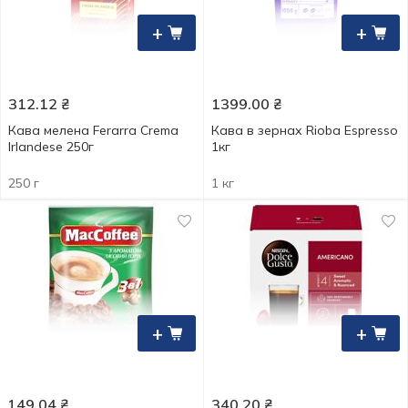
+
+
312.12
₴
1399.00
₴
Кава мелена Ferarra Crema
Кава в зернах Rioba Espresso
Irlandese 250г
1кг
250 г
1 кг
+
+
149.04
₴
340.20
₴