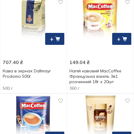
+
+
707.40
₴
149.04
₴
Кава в зернах Dallmayr
Напій кавовий MacCoffee
Prodomo 500г
Французька ваніль 3в1
розчинний 18г х 20шт
500 г
360 г