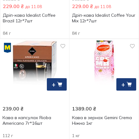
229.00
₴
229.00
₴
до 11.08
до 11.08
Дріп-кава Idealist Coffee
Дріп-кава Idealist Coffee Your
Brazil 12г*7шт
Mix 12г*7шт
84 г
84 г
+
+
239.00
₴
1389.00
₴
Кава в капсулах Rioba
Кава в зернах Gemini Crema
Americano 7г*16шт
Ніжна 1кг
112 г
1 кг