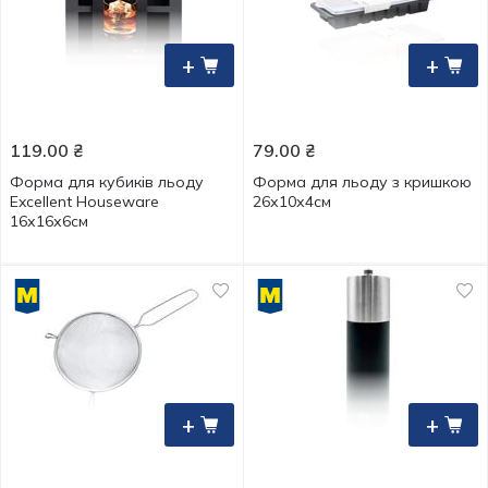
+
+
119.00
₴
79.00
₴
Форма для кубиків льоду
Форма для льоду з кришкою
Excellent Houseware
26х10х4см
16х16х6см
+
+