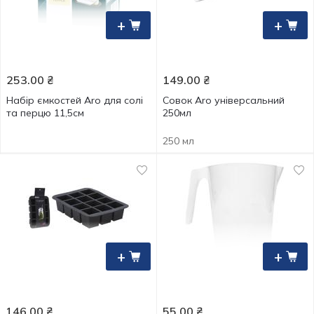
+
+
253.00
₴
149.00
₴
Набір ємкостей Aro для солі
Совок Aro універсальний
та перцю 11,5см
250мл
250 мл
+
+
146.00
₴
55.00
₴