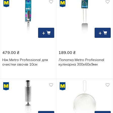
+
+
479.00
₴
189.00
₴
Ніж Metro Professional для
Лопатка Metro Profesional
очистки овочів 10см
кулінарна 300х60х9мм