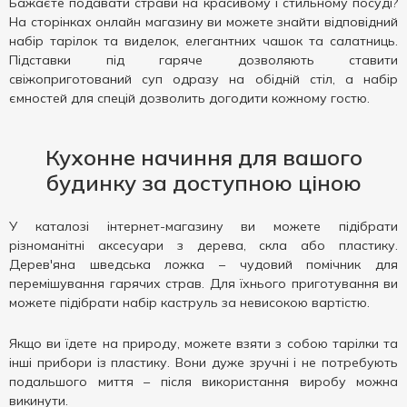
Бажаєте подавати страви на красивому і стильному посуді?
На сторінках онлайн магазину ви можете знайти відповідний
набір тарілок та виделок, елегантних чашок та салатниць.
Підставки під гаряче дозволяють ставити
свіжоприготований суп одразу на обідній стіл, а набір
ємностей для спецій дозволить догодити кожному гостю.
Кухонне начиння для вашого
будинку за доступною ціною
У каталозі інтернет-магазину ви можете підібрати
різноманітні аксесуари з дерева, скла або пластику.
Дерев'яна шведська ложка – чудовий помічник для
перемішування гарячих страв. Для їхнього приготування ви
можете підібрати набір каструль за невисокою вартістю.
Якщо ви їдете на природу, можете взяти з собою тарілки та
інші прибори із пластику. Вони дуже зручні і не потребують
подальшого миття – після використання виробу можна
викинути.