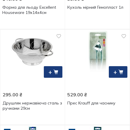
Форма для льоду Excellent
Кухоль мірний Гемопласт 1л
Houseware 19х14х4см
+
+
295.00
₴
529.00
₴
Друшляк нержавіюча сталь з
Прес Krauff для часнику
ручками 29см