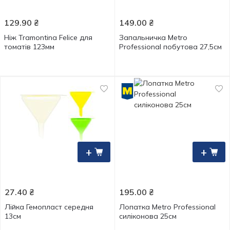
129.90
₴
149.00
₴
Ніж Tramontina Felice для
Запальничка Metro
томатів 123мм
Professional побутова 27,5см
+
+
27.40
₴
195.00
₴
Лійка Гемопласт середня
Лопатка Metro Professional
13см
силіконова 25см