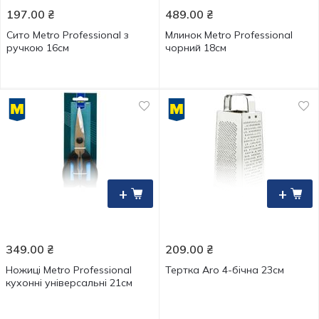
197.00
₴
489.00
₴
Сито Metro Professional з
Млинок Metro Professional
ручкою 16см
чорний 18см
+
+
349.00
₴
209.00
₴
Ножиці Metro Professional
Тертка Aro 4-бічна 23см
кухонні універсальні 21см