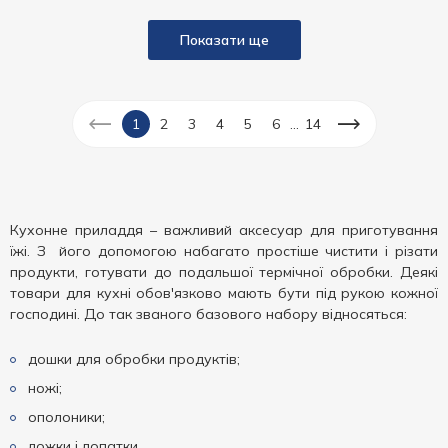
Показати ще
...
1
2
3
4
5
6
14
Кухонне приладдя – важливий аксесуар для приготування
їжі. З його допомогою набагато простіше чистити і різати
продукти, готувати до подальшої термічної обробки. Деякі
товари для кухні обов'язково мають бути під рукою кожної
господині. До так званого базового набору відносяться:
дошки для обробки продуктів;
ножі;
ополоники;
ложки і лопатки.