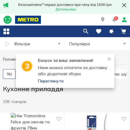
Безкоштовна* перша доставка при чеку від 1500 грн
Детальніше
1
Популярні
Фільтри
Головна
Кухня
Кухонне приладдя
Бонуси за ваші замовлення!
Ними можна сплатити за доставку
або додаткові збори.
Усі
Ножі, ножиці, овочечистки, точилки
Лопатки, шум
Переглянути
Кухонне приладдя
305 товарів