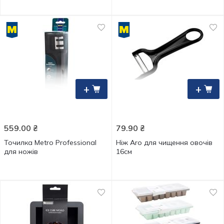
+
+
559.00
₴
79.90
₴
Точилка Metro Professional
Ніж Aro для чищення овочів
для ножів
16см