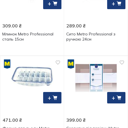
+
+
309.00
₴
289.00
₴
Млинок Metro Professional
Сито Metro Professional з
сталь 15см
ручкою 24см
+
+
471.00
₴
399.00
₴