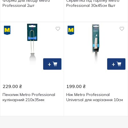
Форма для льоду Metro
Серветка під тарілку Metro
Professional 2шт
Professional 30х45см 8шт
+
+
229.00
₴
199.00
₴
Пензлик Metro Professional
Ніж Metro Professional
кулінарний 210х35мм
Universal для нарізання 10см