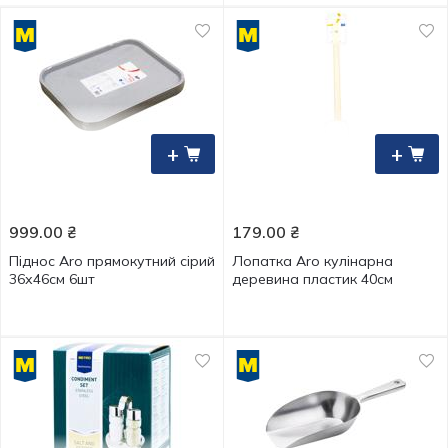
+
+
999.00
₴
179.00
₴
Піднос Aro прямокутний сірий
Лопатка Aro кулінарна
36х46см 6шт
деревина пластик 40см