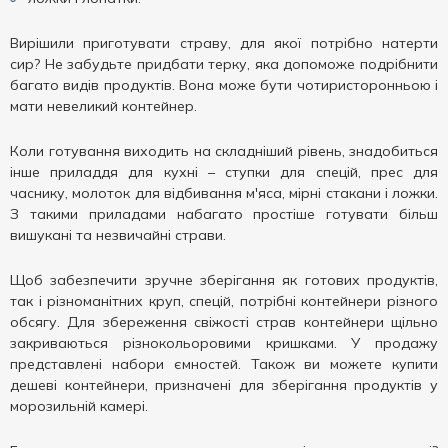
Вирішили приготувати страву, для якої потрібно натерти
сир? Не забудьте придбати терку, яка допоможе подрібнити
багато видів продуктів. Вона може бути чотиристоронньою і
мати невеликий контейнер.
Коли готування виходить на складніший рівень, знадобиться
інше приладдя для кухні – ступки для спецій, прес для
часнику, молоток для відбивання м'яса, мірні стакани і ложки.
З такими приладами набагато простіше готувати більш
вишукані та незвичайні страви.
Щоб забезпечити зручне зберігання як готових продуктів,
так і різноманітних круп, спецій, потрібні контейнери різного
обсягу. Для збереження свіжості страв контейнери щільно
закриваються різнокольоровими кришками. У продажу
представлені набори ємностей. Також ви можете купити
дешеві контейнери, призначені для зберігання продуктів у
морозильній камері.