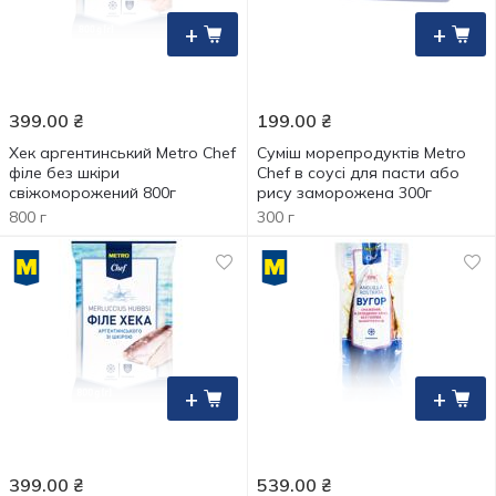
+
+
399.00
₴
199.00
₴
Хек аргентинський Metro Chef
Суміш морепродуктів Metro
філе без шкіри
Chef в соусі для пасти або
свіжоморожений 800г
рису заморожена 300г
800 г
300 г
+
+
399.00
₴
539.00
₴