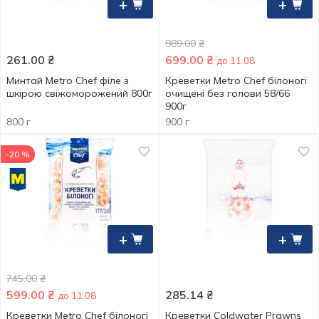
+
+
989.00
₴
261.00
₴
699.00
₴
до 11.08
Минтай Metro Chef філе з
Креветки Metro Chef білоногі
шкірою свіжоморожений 800г
очищені без голови 58/66
900г
800 г
900 г
-20 %
+
+
745.00
₴
599.00
₴
285.14
₴
до 11.08
Креветки Metro Chef білоногі
Креветки Coldwater Prawns