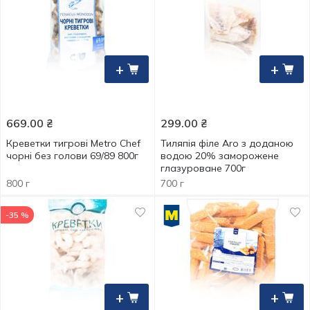
+
+
669.00
₴
299.00
₴
Креветки тигрові Metro Chef
Тиляпія філе Aro з доданою
чорні без голови 69/89 800г
водою 20% заморожене
глазуроване 700г
800 г
700 г
-35 %
+
+