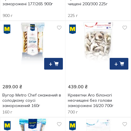
заморожені 177/265 900г
чищені 200/300 225г
900 г
225 г
+
+
289.00
₴
439.00
₴
Вугор Metro Chef смажений в
Креветки Aro білоногі
солодкому соусі
неочищені без голови
заморожений 160г
заморожені 16/20 700г
160 г
700 г