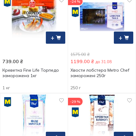
-24 %
+
+
1575.00
₴
739.00
₴
1199.00
₴
до 31.08
Креветка Fine Life Торпедо
Хвости лобстера Metro Chef
заморожена 1кг
заморожені 250г
1 кг
250 г
-29 %