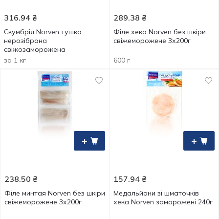
316.94
₴
289.38
₴
Скумбрія Norven тушка
Філе хека Norven без шкіри
нерозібрана
свіжеморожене 3х200г
свіжозаморожена
за 1 кг
600 г
+
+
238.50
₴
157.94
₴
Філе минтая Norven без шкіри
Медальйони зі шматочків
свіжеморожене 3х200г
хека Norven заморожені 240г