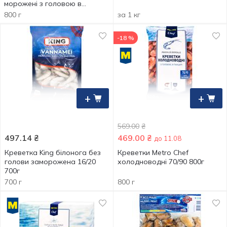
морожені з головою в
панцирі 90/120 800г
800 г
за 1 кг
-18 %
+
+
569.00
₴
497.14
₴
469.00
₴
до 11.08
Креветка King білонога без
Креветки Metro Chef
голови заморожена 16/20
холодноводні 70/90 800г
700г
700 г
800 г