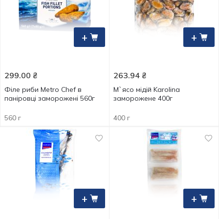
+
+
299.00
₴
263.94
₴
Філе риби Metro Chef в
М`ясо мідій Karolina
паніровці заморожені 560г
заморожене 400г
560 г
400 г
+
+