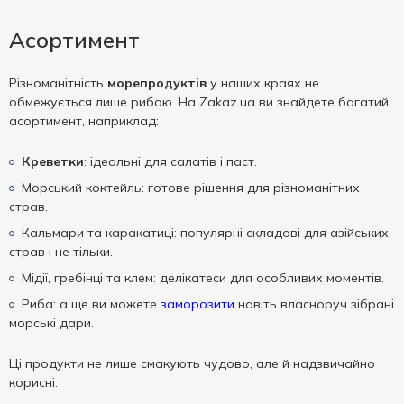
Асортимент
Різноманітність
морепродуктів
у наших краях не
обмежується лише рибою. На Zakaz.ua ви знайдете багатий
асортимент, наприклад:
Креветки
: ідеальні для салатів і паст.
Морський коктейль: готове рішення для різноманітних
страв.
Кальмари та каракатиці: популярні складові для азійських
страв і не тільки.
Мідії, гребінці та клем: делікатеси для особливих моментів.
Риба: а ще ви можете
заморозити
навіть власноруч зібрані
морські дари.
Ці продукти не лише смакують чудово, але й надзвичайно
корисні.