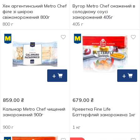
Хек аргентинський Metro Chef
Вугор Metro Chef смажений в
філе зі шкірою
солодкому соусі
свіжоморожений 800г
заморожений 405г
800 г
405 г
+
+
859.00
₴
679.00
₴
Кальмар Metro Chef чищений
Креветка Fine Life
заморожений 900г
Баттерфляй заморожена 1кг
900 г
1 кг