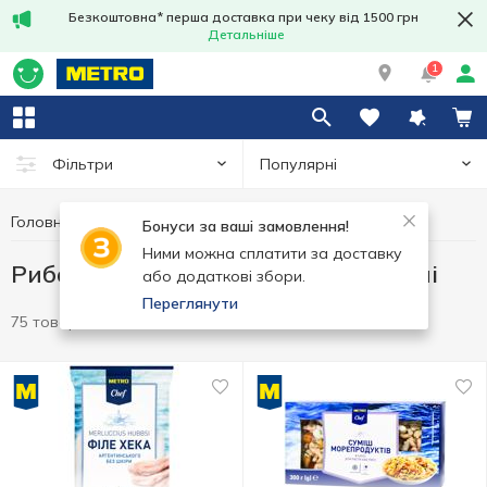
Безкоштовна* перша доставка при чеку від 1500 грн
Детальніше
1
Популярні
Фільтри
Головна
Заморозка
Риба та морепродукти заморожені
Бонуси за ваші замовлення!
Ними можна сплатити за доставку
Риба та морепродукти заморожені
або додаткові збори.
Переглянути
75 товарів