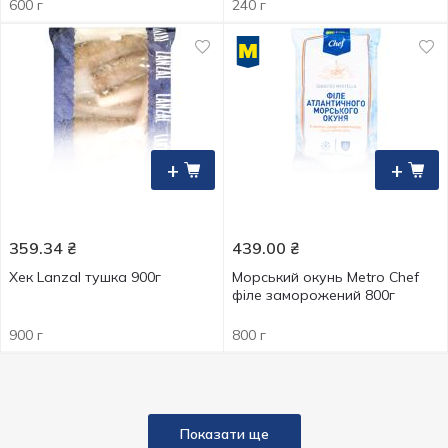
600 г
240 г
+
+
359.34
₴
439.00
₴
Хек Lanzal тушка 900г
Морський окунь Metro Chef
філе заморожений 800г
900 г
800 г
Показати ще