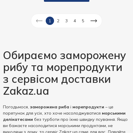
1
2
3
4
5
Обираємо заморожену
рибу та морепродукти
з сервісом доставки
Zakaz.ua
Погодьмося,
заморожена риба
і
морепродукти
– це
порятунок для усіх, хто хоче насолоджуватися
морськими
делікатесами
без турботи про їхню швидку псування. Якщо
ви бажаєте насолодитися морськими продуктами, не
виходячи з дому, то сервіс Zakaz.ua саме для вас. Давайте