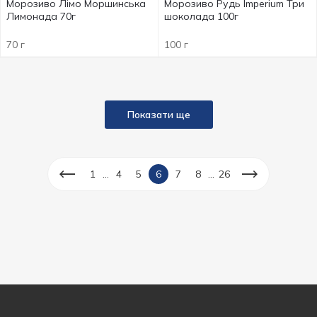
Морозиво Лімо Моршинська
Морозиво Рудь Imperium Три
Лимонада 70г
шоколада 100г
70 г
100 г
Показати ще
...
...
1
4
5
6
7
8
26