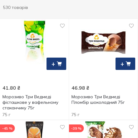
530 товарів
+
+
41.80
₴
46.98
₴
Морозиво Три Ведмеді
Морозиво Три Ведмеді
фісташкове у вафельному
Пломбір шоколадний 75г
стаканчику 75г
75 г
75 г
-45 %
-39 %