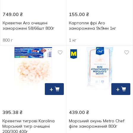
749.00
₴
155.00
₴
Креветки Aro очищені
Картопля фрі Aro
заморожені 58/66шт 800г
заморожена 9х9мм 1кг
800 г
1 кг
+
+
395.38
₴
439.00
₴
Креветки тигрові Karolina
Морський окунь Metro Chef
Морський тигр очищені
філе заморожений 800г
200/300 400г