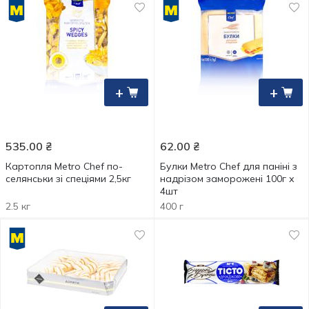
+
+
535.00
₴
62.00
₴
Картопля Metro Chef по-
Булки Metro Chef для паніні з
селянськи зі спеціями 2,5кг
надрізом заморожені 100г х
4шт
2.5 кг
400 г