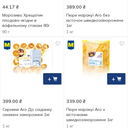
44.17
₴
389.00
₴
Морозиво Хрещатик
Пюре маракуї Aro без
плодово-ягідне в
кісточок швидкозаморожене
вафельному стакані 80г
1кг
80 г
1 кг
+
+
399.00
₴
339.00
₴
Сирники Aro До сніданку
Пюре маракуї Aro з
смажені заморожені 1кг
кісточками
швидкозаморожене 1кг
1 кг
1 кг