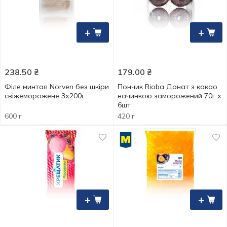
+
+
238.50
₴
179.00
₴
Філе минтая Norven без шкіри
Пончик Rioba Донат з какао
свіжеморожене 3х200г
начинкою заморожений 70г х
6шт
600 г
420 г
+
+