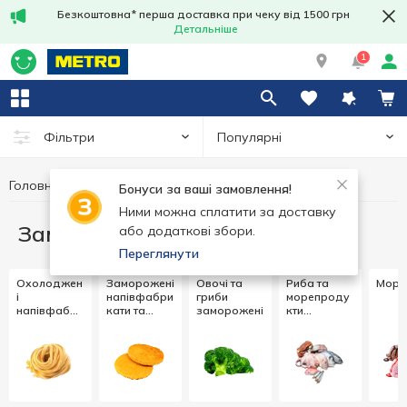
Безкоштовна* перша доставка при чеку від 1500 грн
Детальніше
1
Популярні
Фільтри
Головна
Заморозка
Бонуси за ваші замовлення!
Ними можна сплатити за доставку
Заморозка
або додаткові збори.
Переглянути
Охолоджен
Заморожені
Овочі та
Риба та
Моро
і
напівфабри
гриби
морепроду
напівфабри
кати та
заморожені
кти
кати та
страви
заморожені
страви