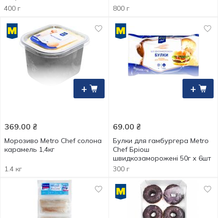
400 г
800 г
+
+
369.00
₴
69.00
₴
Морозиво Metro Chef солона
Булки для гамбургера Metro
карамель 1,4кг
Chef Бріош
швидкозаморожені 50г х 6шт
1.4 кг
300 г