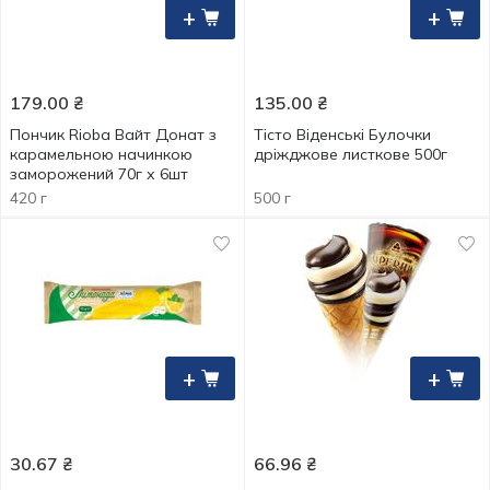
+
+
179.00
₴
135.00
₴
Пончик Rioba Вайт Донат з
Тісто Віденські Булочки
карамельною начинкою
дріжджове листкове 500г
заморожений 70г х 6шт
420 г
500 г
+
+
30.67
₴
66.96
₴