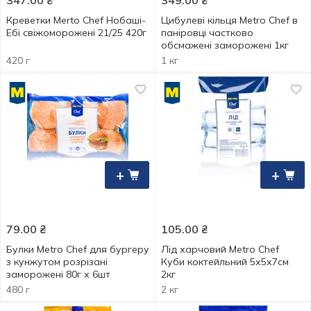
347.00
₴
349.00
₴
Креветки Merto Chef Нобаші-
Цибулеві кільця Metro Chef в
Ебі свіжоморожені 21/25 420г
паніровці частково
обсмажені заморожені 1кг
420 г
1 кг
+
+
79.00
₴
105.00
₴
Булки Metro Chef для бургеру
Лід харчовий Metro Chef
з кунжутом розрізані
Куби коктейльний 5х5х7см
заморожені 80г х 6шт
2кг
480 г
2 кг