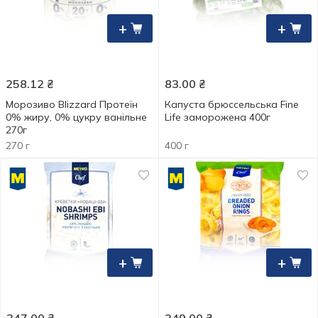
+
+
258.12
₴
83.00
₴
Морозиво Blizzard Протеїн
Капуста брюссельська Fine
0% жиру, 0% цукру ванільне
Life заморожена 400г
270г
270 г
400 г
+
+