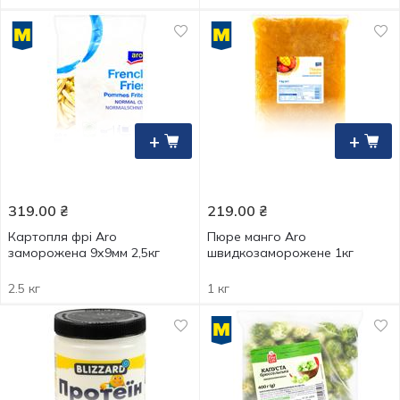
+
+
319.00
₴
219.00
₴
Картопля фрі Aro
Пюре манго Aro
заморожена 9х9мм 2,5кг
швидкозаморожене 1кг
2.5 кг
1 кг