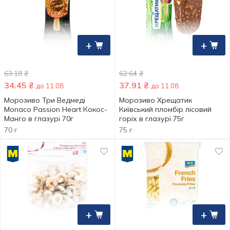
+
+
63.18
₴
62.64
₴
34.45
₴
37.91
₴
до 11.08
до 11.08
Морозиво Три Ведмеді
Морозиво Хрещатик
Monaco Passion Heart Кокос-
Київський пломбір лісовий
Манго в глазурі 70г
горіх в глазурі 75г
70 г
75 г
+
+