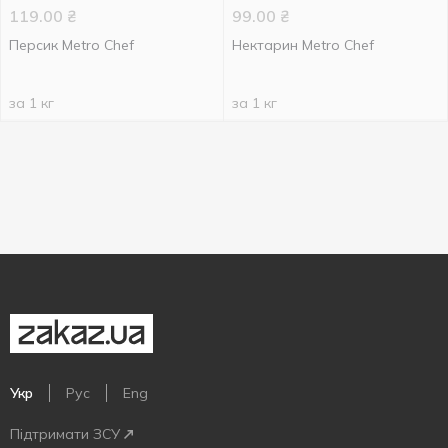
119.00
₴
99.00
₴
Персик Metro Chef
Нектарин Metro Chef
за 1 кг
за 1 кг
Укр
Рус
Eng
Підтримати ЗСУ