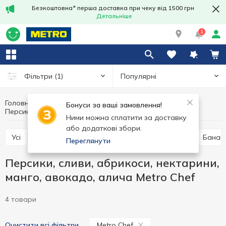
Безкоштовна* перша доставка при чеку від 1500 грн
Детальніше
1
Популярні
Фільтри
(1)
Головна
Фрукти та овочі
Фрукти
Бонуси за ваші замовлення!
Персики, сливи, абрикоси, нектарини, манго, авокадо, алича Metro Chef
Персики, сливи, абрикоси, нектарини, манго, авокадо, алича
Ними можна сплатити за доставку
або додаткові збори.
Усі
Груши, яблука, айва, хурма
Цитрусові
Банан
Переглянути
Персики, сливи, абрикоси, нектарини,
манго, авокадо, алича Metro Chef
4 товари
Metro Chef
Очистити всі фільтри