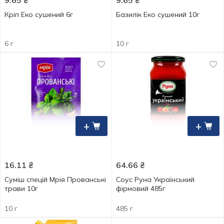
9.65
₴
9.65
₴
Кріп Еко сушений 6г
Базилік Еко сушений 10г
6 г
10 г
+
+
16.11
₴
64.66
₴
Суміш спецій Мрія Прованські
Соус Руна Український
трави 10г
фірмовий 485г
10 г
485 г