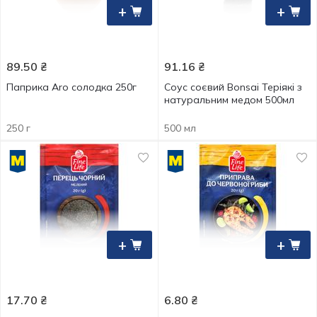
+
+
89.50
₴
91.16
₴
Паприка Aro солодка 250г
Соус соєвий Bonsai Теріякі з
натуральним медом 500мл
250 г
500 мл
+
+
17.70
₴
6.80
₴