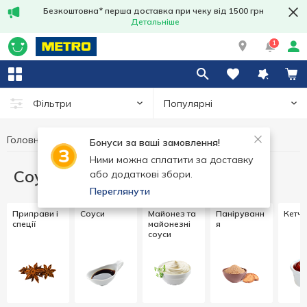
Безкоштовна* перша доставка при чеку від 1500 грн
Детальніше
1
Популярні
Фільтри
Головна
Соуси та спеції
Бонуси за ваші замовлення!
Ними можна сплатити за доставку
Соуси та спеції
або додаткові збори.
Переглянути
Приправи і
Соуси
Майонез та
Паніруванн
Кетч
спеції
майонезні
я
соуси