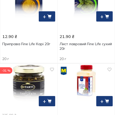
+
+
12.90
₴
21.90
₴
Приправа Fine Life Карі 20г
Лист лавровий Fine Life сухий
20г
20 г
20 г
-31 %
+
+