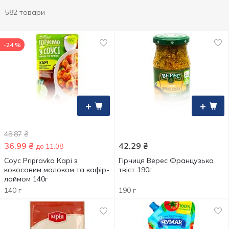
582 товари
-24 %
+
+
48.87
₴
36.99
₴
42.29
₴
до 11.08
Соус Pripravka Карі з
Гірчиця Верес Французька
кокосовим молоком та кафір-
твіст 190г
лаймом 140г
140 г
190 г