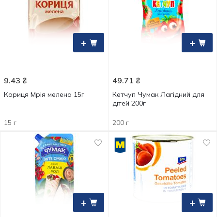
+
+
9.43
₴
49.71
₴
Кориця Мрія мелена 15г
Кетчуп Чумак Лагідний для
дітей 200г
15 г
200 г
+
+