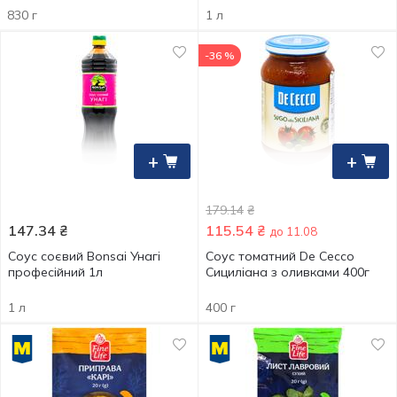
830 г
1 л
-36 %
+
+
179.14
₴
147.34
₴
115.54
₴
до 11.08
Соус соєвий Bonsai Унагі
Cоус томатний De Cecco
професійний 1л
Сициліана з оливками 400г
1 л
400 г