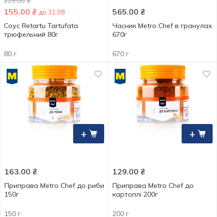
225.00
₴
155.00
₴
565.00
₴
до 31.08
Соус Retartu Tartufata
Часник Metro Chef в гранулах
трюфельний 80г
670г
80 г
670 г
+
+
163.00
₴
129.00
₴
Приправа Metro Chef до риби
Приправа Metro Chef до
150г
картоплі 200г
150 г
200 г