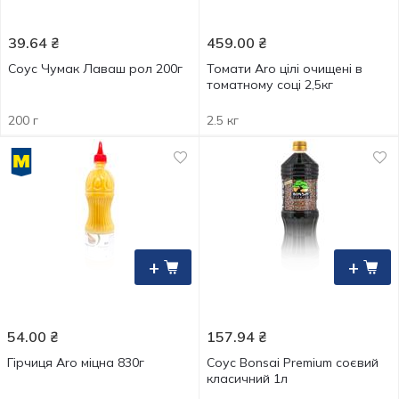
39.64
₴
459.00
₴
Соус Чумак Лаваш рол 200г
Томати Aro цілі очищені в
томатному соці 2,5кг
200 г
2.5 кг
+
+
54.00
₴
157.94
₴
Гірчиця Aro міцна 830г
Соус Bonsai Premium соєвий
класичний 1л