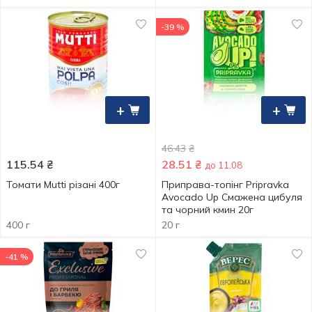
-39 %
+
+
46.43
₴
115.54
₴
28.51
₴
до 11.08
Томати Mutti різані 400г
Приправа-топінг Pripravka
Avocado Up Смажена цибуля
та чорний кмин 20г
400 г
20 г
-41 %