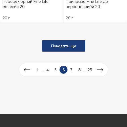
Перець чорний Fine Life
Приправа Fine Life до
мелений 20г
червоної риби 20г
20 г
20 г
Показати ще
...
...
1
4
5
6
7
8
25