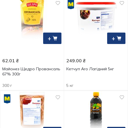
+
+
62.01
₴
249.00
₴
Майонез Щедро Провансаль
Кетчуп Аro Лагідний 5кг
67% 300г
300 г
5 кг