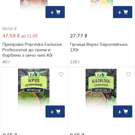
+
+
80.56
₴
47.59
₴
27.77
₴
до 11.08
Приправа Pripravka Exclusive
Гірчиця Верес Європейська
Professional до гриля и
130г
барбекю з анчо чилі 40г
40 г
130 г
+
+