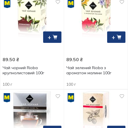
+
+
89.50
₴
89.50
₴
Чай чорний Rioba
Чай зелений Rioba з
крупнолистовий 100г
ароматом малини 100г
100 г
100 г