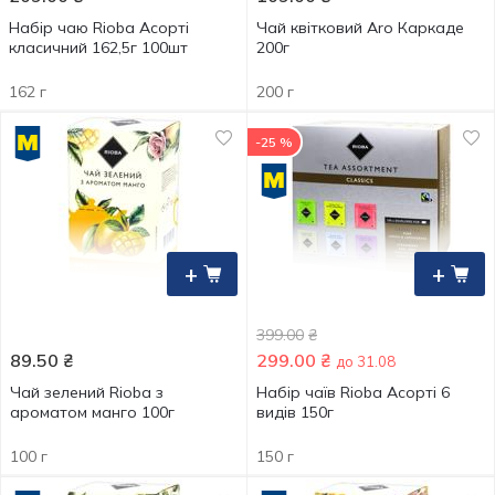
Набір чаю Rioba Асорті
Чай квітковий Aro Каркаде
класичний 162,5г 100шт
200г
162 г
200 г
-25 %
+
+
399.00
₴
89.50
₴
299.00
₴
до 31.08
Чай зелений Rioba з
Набір чаїв Rioba Асорті 6
ароматом манго 100г
видів 150г
100 г
150 г