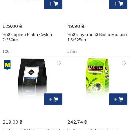
+
+
129.00
₴
49.90
₴
Чай чорний Rioba Ceylon
Чай фруктовий Rioba Малина
2г*50шт
1,5г*25шт
100 г
37.5 г
+
+
219.00
₴
242.74
₴