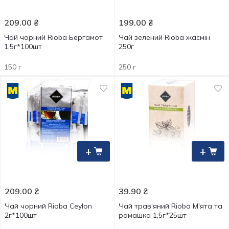
209.00
₴
199.00
₴
Чай чорний Rioba Бергамот
Чай зелений Rioba жасмін
1,5г*100шт
250г
150 г
250 г
+
+
209.00
₴
39.90
₴
Чай чорний Rioba Ceylon
Чай трав'яний Rioba М'ята та
2г*100шт
ромашка 1,5г*25шт