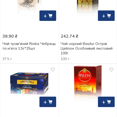
+
+
39.90
₴
242.74
₴
Чай трав'яний Rioba Чебрець
Чай чорний Basilur Острів
та м'ята 1,5г*25шт
Цейлон Особливий листовий
100г
37.5 г
100 г
+
+