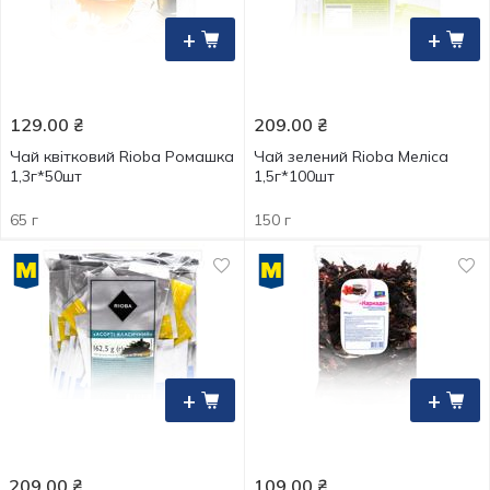
+
+
129.00
₴
209.00
₴
Чай квітковий Rioba Ромашка
Чай зелений Rioba Меліса
1,3г*50шт
1,5г*100шт
65 г
150 г
+
+
209.00
₴
109.00
₴