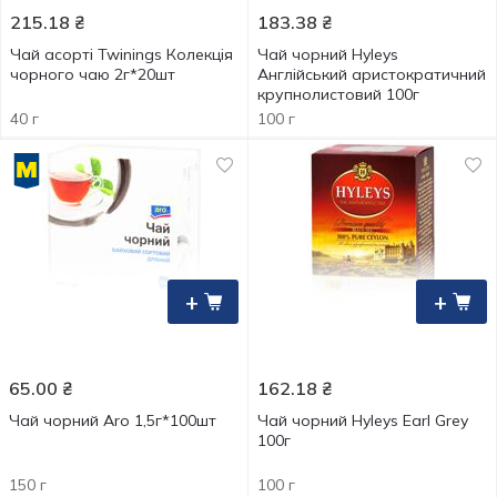
215.18
₴
183.38
₴
Чай асорті Twinings Колекція
Чай чорний Hyleys
чорного чаю 2г*20шт
Англійський аристократичний
крупнолистовий 100г
40 г
100 г
+
+
65.00
₴
162.18
₴
Чай чорний Aro 1,5г*100шт
Чай чорний Hyleys Earl Grey
100г
150 г
100 г