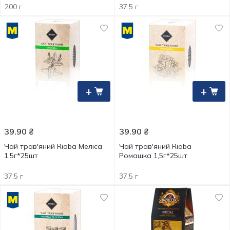
200 г
37.5 г
+
+
39.90
₴
39.90
₴
Чай трав'яний Rioba Меліса
Чай трав'яний Rioba
1,5г*25шт
Ромашка 1,5г*25шт
37.5 г
37.5 г