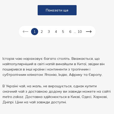
Показати ще
...
1
2
3
4
5
6
10
Історія чаю нараховує багато століть. Вважається, що
найпопулярніший в світі напій винайшли в Китаї, звідки він
поширився в інші країни і континенти з тропічним і
субтропічним кліматом: Японію, Індію, Африку та Європу.
В Україні чай, на жаль, не вирощується, однак купити
смачний чай з доставкою додому ви завжди можете на сайті
metro.zakaz. Доставка здійснюється в Києві, Одесі, Харкові,
Дніпрі. Ціни на чай завжди доступні.