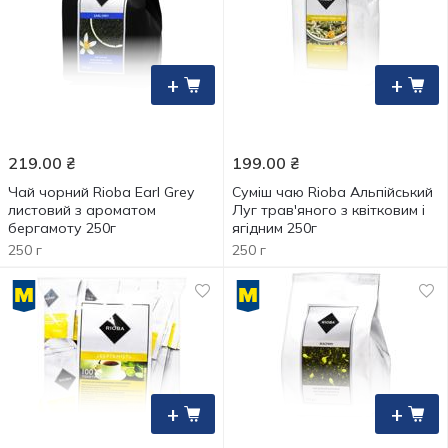
+
+
219.00
₴
199.00
₴
Чай чорний Rioba Earl Grey
Суміш чаю Rioba Альпійський
листовий з ароматом
Луг трав'яного з квітковим і
бергамоту 250г
ягідним 250г
250 г
250 г
+
+