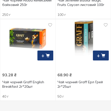
Чай чорний Rioba кенійський
Чай зелений Basilur Magic
байховий 250г
Fruits Саусеп листовий 100г
250 г
100 г
+
+
93.28
₴
68.90
₴
Чай чорний Graff English
Чай чорний Graff Ерл Грей
Breakfast 2г*20шт
2г*25шт
40 г
50 г