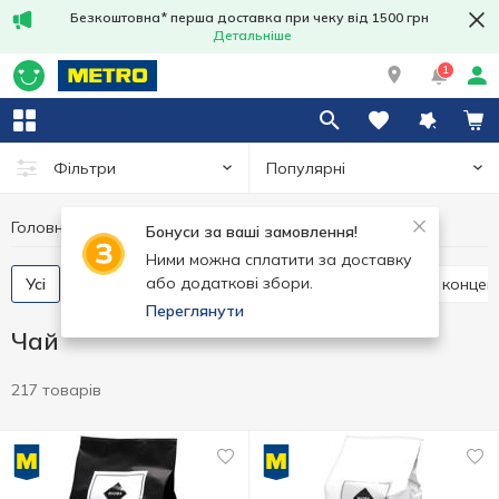
Безкоштовна* перша доставка при чеку від 1500 грн
Детальніше
1
Популярні
Фільтри
Головна
Гарячі напої
Чай
Бонуси за ваші замовлення!
Ними можна сплатити за доставку
або додаткові збори.
Усі
Чай пакетований
Чай розсипний
Чай конце
Переглянути
Чай
217 товарів