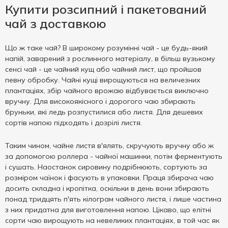
Купити розсипний і пакетований
чай з доставкою
Що ж таке чай? В широкому розумінні чай - це будь-який
напій, заварений з рослинного матеріалу, в більш вузькому
сенсі чай - це чайний кущ або чайний лист, що пройшов
певну обробку. Чайні кущі вирощуються на величезних
плантаціях, збір чайного врожаю відбувається виключно
вручну. Для високоякісного і дорогого чаю збирають
бруньки, які ледь розпустилися або листя. Для дешевих
сортів напою підходять і дозрілі листя.
Таким чином, чайне листя в'ялять, скручують вручну або ж
за допомогою роллера - чайної машинки, потім ферментують
і сушать. Наостанок сировину подрібнюють, сортують за
розміром чаїнок і фасують в упаковки. Праця збирача чаю
досить складна і кропітка, оскільки в день вони збирають
понад тридцять п'ять кілограм чайного листя, і лише частина
з них придатна для виготовлення напою. Цікаво, що елітні
сорти чаю вирощують на невеликих плантаціях, в той час як