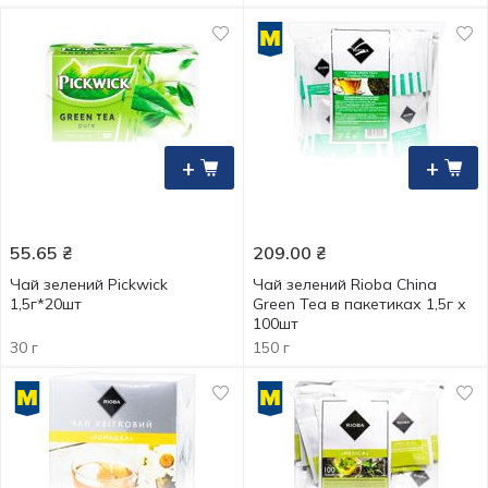
+
+
55.65
₴
209.00
₴
Чай зелений Pickwick
Чай зелений Rioba China
1,5г*20шт
Green Tea в пакетиках 1,5г х
100шт
30 г
150 г