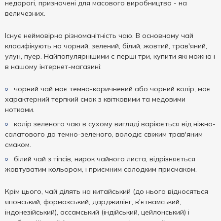
недорогі, призначені для масового виробництва - на
величезних.
Існує неймовірна різноманітність чаю. В основному чай
класифікують на чорний, зелений, білий, жовтий, трав'яний,
улун, пуер. Найпопулярнішими є перші три, купити які можна і
в нашому інтернет-магазині:
чорний чай має темно-коричневий або чорний колір, має
характерний терпкий смак з квітковими та медовими
нотками.
колір зеленого чаю в сухому вигляді варіюється від ніжно-
салатового до темно-зеленого, володіє свіжим трав'яним
смаком.
білий чай з тіпсів, нирок чайного листа, відрізняється
жовтуватим кольором, і приємним солодким присмаком.
Крім цього, чай ділять на китайський (до нього відносяться
японський, формозський, дарджилінг, в'єтнамський,
індонезійський), ассамський (індійський, цейлонський) і