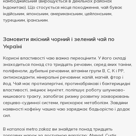
камбоджійський (вирощується в декількох районах
Індокитаю). Що стосується місця походження, чай буває
індійським, японським, американським, цейлонським,
турецьким, іранським.
Замовити якісний чорний і зелений чай по
Україні
Корисні властивості чаю важко переоцінити. У його складі
знаходиться понад сто тридцять речовин, серед яких таніни,
поліфеноли, дубильні речовини, вітаміни групи В, С, К і РР,
антиоксиданти, мінеральні речовини: калій, магній, фтор і
йод. Чай має протиалергічні, протинабрякові і бактерицидні
властивості, зміцнює імунітет, поліпшує роботу шлунково-
кишкового тракту, запобігає ризику розвитку захворювань
серцево-судинної системи, прискорює метаболізм. Завдяки
наявності кофеїну чашка чаю заряджає бадьорістю і додає
сил.
В каталозі metro.zakaz ви знайдете понад тридцять
торгових марок за доступною вартістю: Ahmad, Curtis,