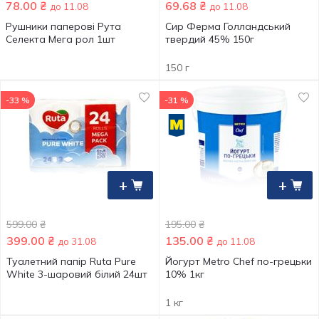
78.00
₴
69.68
₴
до 11.08
до 11.08
Рушники паперові Рута
Сир Ферма Голландський
Селекта Мега рол 1шт
твердий 45% 150г
150 г
-33 %
-31 %
+
+
599.00
₴
195.00
₴
399.00
₴
135.00
₴
до 31.08
до 11.08
Туалетний папір Ruta Pure
Йогурт Metro Chef по-грецьки
White 3-шаровий білий 24шт
10% 1кг
1 кг