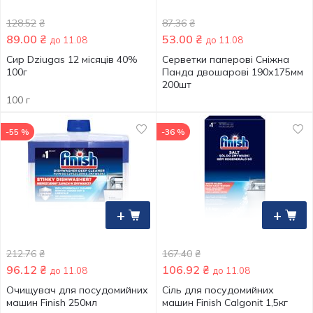
128.52
₴
87.36
₴
89.00
₴
53.00
₴
до 11.08
до 11.08
Сир Dziugas 12 місяців 40%
Серветки паперові Сніжна
100г
Панда двошарові 190х175мм
200шт
100 г
-55 %
-36 %
+
+
212.76
₴
167.40
₴
96.12
₴
106.92
₴
до 11.08
до 11.08
Очищувач для посудомийних
Сіль для посудомийних
машин Finish 250мл
машин Finish Calgonit 1,5кг