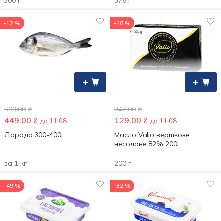
300 г
376 г
-12 %
-48 %
+
+
509.00
₴
247.00
₴
449.00
₴
129.00
₴
до 11.08
до 11.08
Дорадо 300-400г
Масло Valio вершкове
несолоне 82% 200г
за 1 кг
200 г
-49 %
-32 %