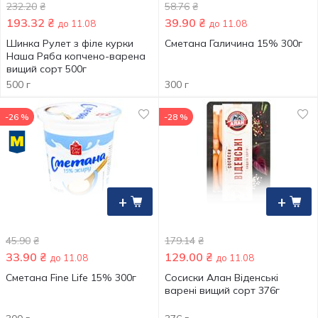
232.20
₴
58.76
₴
193.32
₴
39.90
₴
до 11.08
до 11.08
Шинка Рулет з філе курки
Сметана Галичина 15% 300г
Наша Ряба копчено-варена
вищий сорт 500г
500 г
300 г
-26 %
-28 %
+
+
45.90
₴
179.14
₴
33.90
₴
129.00
₴
до 11.08
до 11.08
Сметана Fine Life 15% 300г
Сосиски Алан Віденські
варені вищий сорт 376г