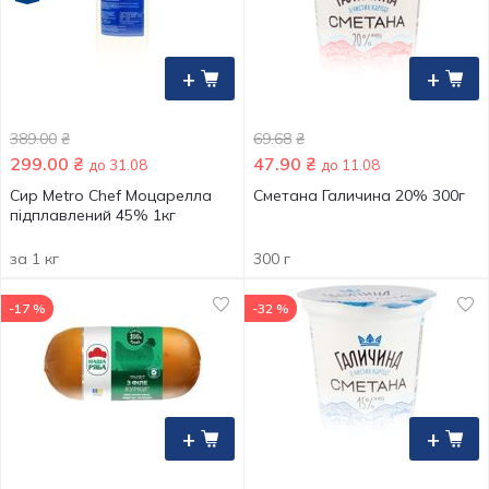
+
+
389.00
₴
69.68
₴
299.00
₴
47.90
₴
до 31.08
до 11.08
Сир Metro Chef Моцарелла
Сметана Галичина 20% 300г
підплавлений 45% 1кг
за 1 кг
300 г
-17 %
-32 %
+
+