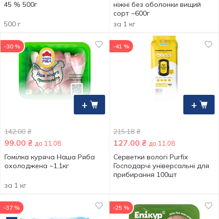
45 % 500г
ніжні без оболонки вищий
сорт ~600г
500 г
за 1 кг
-30 %
-41 %
+
+
142.00
₴
215.18
₴
99.00
₴
127.00
₴
до 11.08
до 11.08
Гомілка куряча Наша Ряба
Серветки вологі Purfix
охолоджена ~1,1кг
Господарчі універсальні для
прибирання 100шт
за 1 кг
-37 %
-25 %