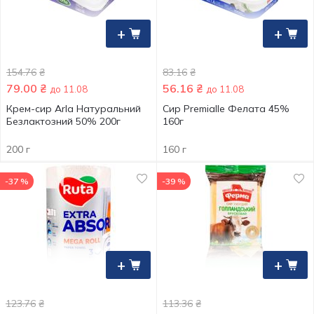
+
+
154.76
₴
83.16
₴
79.00
₴
56.16
₴
до 11.08
до 11.08
Крем-сир Arla Натуральний
Сир Premialle Фелата 45%
Безлактозний 50% 200г
160г
200 г
160 г
-37 %
-39 %
+
+
123.76
₴
113.36
₴