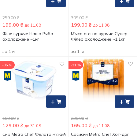
+
+
259.00
₴
309.00
₴
199.00
₴
199.00
₴
до 11.08
до 11.08
Філе куряче Наша Ряба
М'ясо стегна куряче Супер
охолоджене ~1кг
Філео охолоджене ~1,1кг
за 1 кг
за 1 кг
-35 %
-31 %
+
+
199.00
₴
239.00
₴
129.00
₴
165.00
₴
до 31.08
до 11.08
Сир Metro Chef Фелата м'який
Сосиски Metro Chef Хот-дог