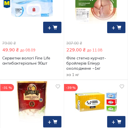
+
+
79.00
₴
307.00
₴
49.90
₴
229.00
₴
до 08.09
до 11.08
Серветки вологі Fine Life
Філе стегна курчат-
антибактеріальні 90шт
бройлерів Епікур
охолоджене ~1кг
за 1 кг
-31 %
-39 %
+
+