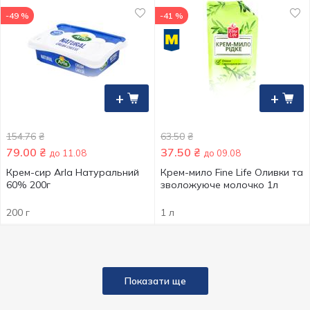
-49 %
-41 %
+
+
154.76
₴
63.50
₴
79.00
₴
37.50
₴
до 11.08
до 09.08
Крем-сир Arla Натуральний
Крем-мило Fine Life Оливки та
60% 200г
зволожуюче молочко 1л
200 г
1 л
Показати ще