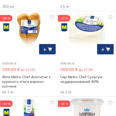
250 мл
1.5 кг
-36 %
-32 %
+
+
529.00
₴
395.00
₴
339.00
₴
269.00
₴
до 11.08
до 31.08
Філе Metro Chef Апетитне з
Сир Metro Chef Сулугуні
курячого м'яса варено-
чеддеризований 40%
копчене
за 1 кг
за 1 кг
-23 %
-31 %