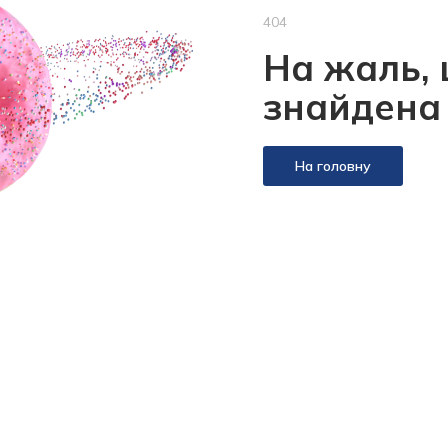
404
На жаль, 
знайдена
На головну