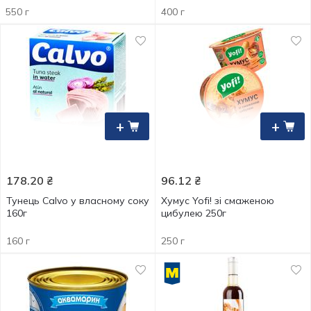
550 г
400 г
+
+
178.20
₴
96.12
₴
Тунець Calvo у власному соку
Хумус Yofi! зі смаженою
160г
цибулею 250г
160 г
250 г