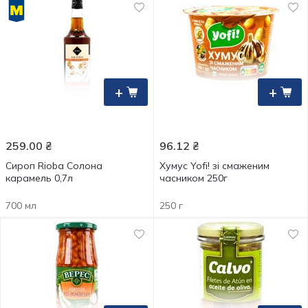
+
+
259.00
₴
96.12
₴
Сироп Rioba Солона
Хумус Yofi! зі смаженим
карамель 0,7л
часником 250г
700 мл
250 г