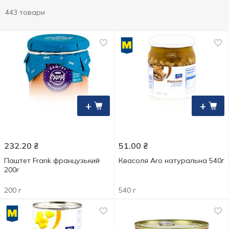
443 товари
+
+
232.20
₴
51.00
₴
Паштет Frank французький
Квасоля Aro натуральна 540г
200г
200 г
540 г