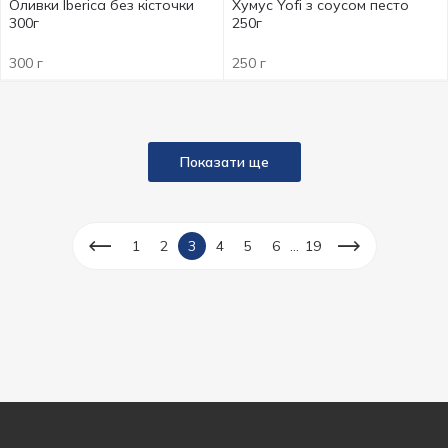
Оливки Iberica без кісточки
Хумус Yofi з соусом песто
300г
250г
300 г
250 г
Показати ще
...
1
2
3
4
5
6
19