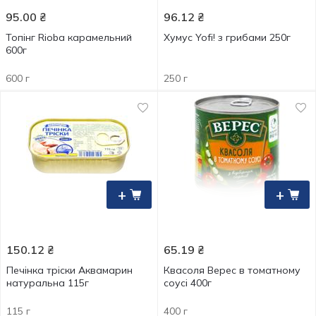
95.00
₴
96.12
₴
Топінг Rioba карамельний
Хумус Yofi! з грибами 250г
600г
600 г
250 г
+
+
150.12
₴
65.19
₴
Печінка тріски Аквамарин
Квасоля Верес в томатному
натуральна 115г
соусі 400г
115 г
400 г