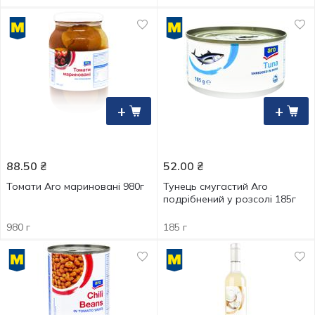
+
+
88.50
₴
52.00
₴
Томати Aro мариновані 980г
Тунець смугастий Aro
подрібнений у розсолі 185г
980 г
185 г