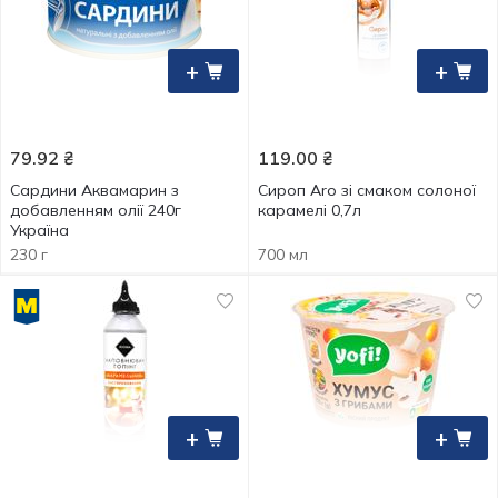
+
+
79.92
₴
119.00
₴
Сардини Аквамарин з
Сироп Aro зі смаком солоної
добавленням олії 240г
карамелі 0,7л
Україна
230 г
700 мл
+
+