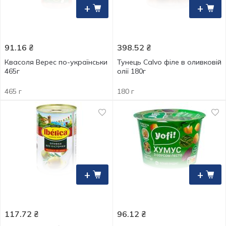
+
+
91.16
₴
398.52
₴
Квасоля Верес по-українськи
Тунець Calvo філе в оливковій
465г
олії 180г
465 г
180 г
+
+
117.72
₴
96.12
₴