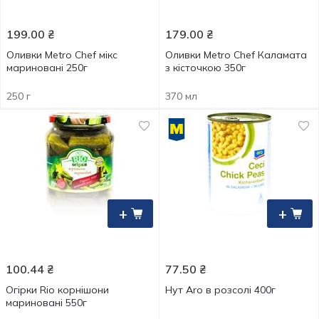
199.00
₴
179.00
₴
Оливки Metro Chef мікс
Оливки Metro Chef Каламата
мариновані 250г
з кісточкою 350г
250 г
370 мл
+
+
100.44
₴
77.50
₴
Огірки Rio корнішони
Нут Aro в розсолі 400г
мариновані 550г