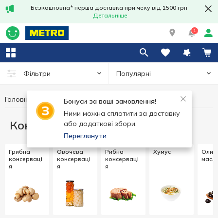
Безкоштовна* перша доставка при чеку від 1500 грн
Детальніше
1
Популярні
Фільтри
Головна
Консерви
Бонуси за ваші замовлення!
Ними можна сплатити за доставку
Консерви
або додаткові збори.
Переглянути
Грибна
Овочева
Рибна
Хумус
Оливк
консерваці
консерваці
консерваці
масл
я
я
я