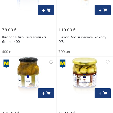
+
+
78.00
₴
119.00
₴
Квасоля Aro Чилі залізна
Сироп Aro зі смаком кокосу
банка 400г
0,7л
400 г
700 мл
+
+