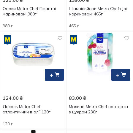
125.00
₴
139.00
₴
Огірки Metro Chef Пікантні
Шампіньйони Metro Chef цілі
мариновані 980г
мариновані 465г
980 г
465 г
+
+
124.00
₴
83.00
₴
Лосось Metro Chef
Малина Metro Chef протерта
атлантичний в олії 120г
з цукром 230г
120 г