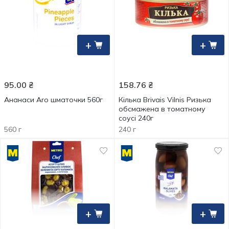
+
+
95.00
₴
158.76
₴
Ананаси Aro шматочки 560г
Кілька Brivais Vilnis Ризька
обсмажена в томатному
соусі 240г
560 г
240 г
+
+