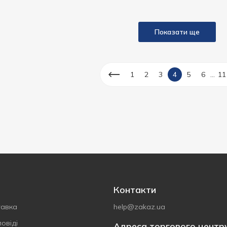
Показати ще
...
1
2
3
4
5
6
11
Контакти
тавка
help@zakaz.ua
овіді
Адреса торгового центр