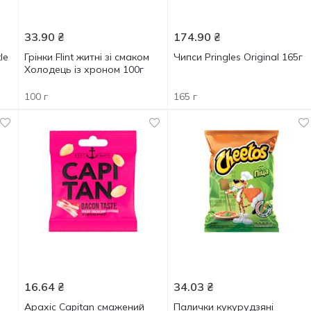
33.90
₴
174.90
₴
le
Грінки Flint житні зі смаком
Чипси Pringles Original 165г
Холодець із хроном 100г
100 г
165 г
16.64
₴
34.03
₴
Арахіс Capitan смажений
Палички кукурудзяні