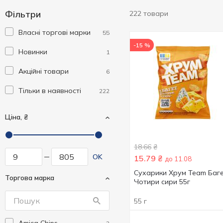
Фільтри
222 товари
Власні торгові марки
55
-15 %
Новинки
1
Акційні товари
6
Тільки в наявності
222
Ціна, ₴
18.66
₴
OK
15.79
₴
до 11.08
Сухарики Хрум Team Баг
Торгова марка
Чотири сири 55г
55 г