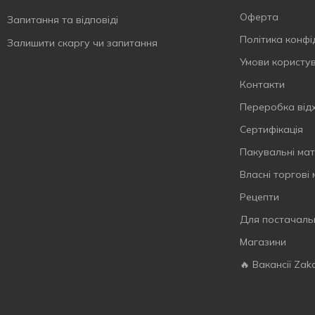
Сир
46
Оферта
Запитання та відповіді
Смажені реберця
1
Політика конфі
Залишити скаргу чи запитання
Сметана
40
Умови користу
Соєвий соус
1
Контакти
Стейк
2
Переробка від
Сіль
45
Сертифiкацiя
Телятина
2
Пакувальні мат
Теріякі
1
Власнi торговi
Томат
4
Рецепти
Трави
2
Для постачаль
Трюфель
1
Магазини
Удон
1
🔥 Вакансії Zak
Холодець
5
Хрін
6