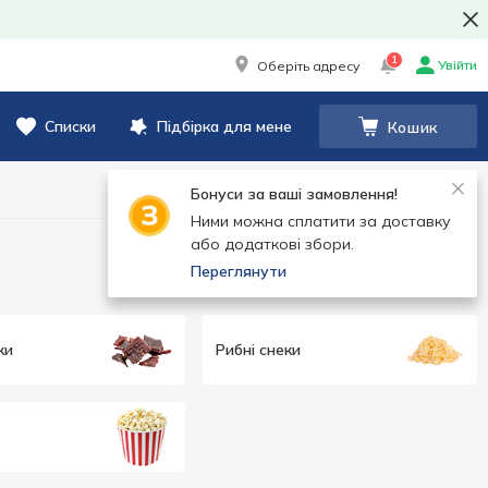
1
Увійти
Оберіть адресу
Списки
Підбірка для мене
Кошик
Бонуси за ваші замовлення!
Ними можна сплатити за доставку
або додаткові збори.
Переглянути
ки
Рибні снеки