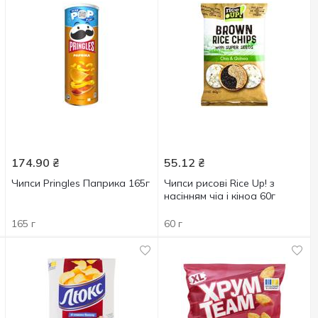
174.90
₴
55.12
₴
Чипси Pringles Паприка 165г
Чипси рисові Rice Up! з
насінням чіа і кіноа 60г
165 г
60 г