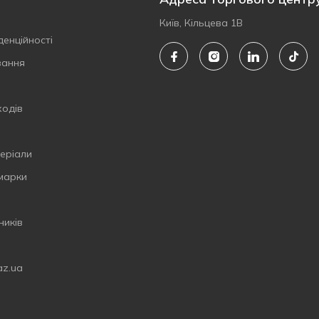
Київ, Кільцева 1В
денційності
вання
ходів
еріали
 марки
ників
az.ua