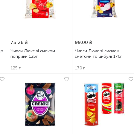
75.26
₴
99.00
₴
ер
Чипси Люкс зі смаком
Чипси Люкс зі смаком
паприки 125г
сметани та цибулі 170г
125 г
170 г