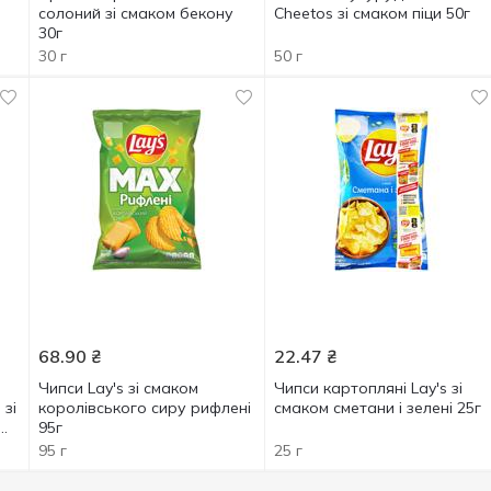
солоний зі смаком бекону
Cheetos зі смаком піци 50г
30г
30 г
50 г
68.90
₴
22.47
₴
Чипси Lay's зі смаком
Чипси картопляні Lay's зі
 зі
королівського сиру рифлені
смаком сметани і зелені 25г
95г
95 г
25 г