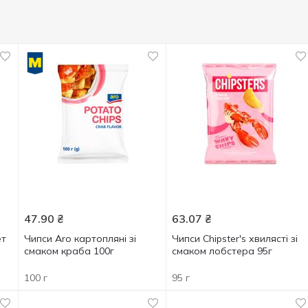
47.90
₴
63.07
₴
ет
Чипси Aro картопляні зі
Чипси Chipster's хвилясті зі
смаком краба 100г
смаком лобстера 95г
100 г
95 г