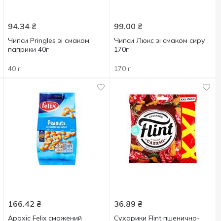
94.34
₴
99.00
₴
Чипси Pringles зі смаком
Чипси Люкс зі смаком сиру
паприки 40г
170г
40 г
170 г
166.42
₴
36.89
₴
Арахіс Felix смажений
Сухарики Flint пшенично-