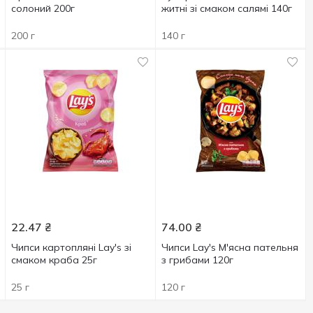
солоний 200г
житні зі смаком салямі 140г
200 г
140 г
22.47
₴
74.00
₴
Чипси картопляні Lay's зі
Чипси Lay's М'ясна пательня
смаком краба 25г
з грибами 120г
25 г
120 г