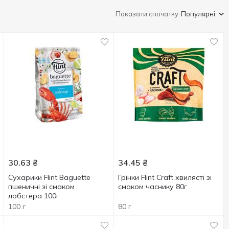
Показати спочатку:
Популярні
30.63
₴
34.45
₴
Сухарики Flint Baguette
Грінки Flint Craft хвилясті зі
пшеничні зі смаком
смаком часнику 80г
лобстера 100г
100 г
80 г