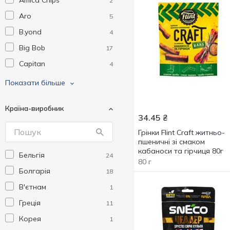
Amica Chips
2
Aro
5
B.yond
4
Big Bob
17
Capitan
4
Cheetos
3
Показати більше
Chio
4
Країна-виробник
Chipster's
24
34.45
₴
Doritos
5
Грінки Flint Craft житньо-
пшеничні зі смаком
Felix /снек/
7
кабаноси та гірчиця 80г
Бельгія
24
Fine Life
28
80 г
Болгарія
18
Flint
30
В'єтнам
1
Funny Sheep
2
Греція
11
Hroom
2
Корея
1
Iberica
1