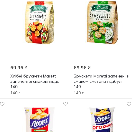
69.96
₴
69.96
₴
Хлібні брускети Maretti
Брускети Maretti запечені зі
запечені зі смаком піцца
смаком сметани і цибулі
140г
140г
140 г
140 г