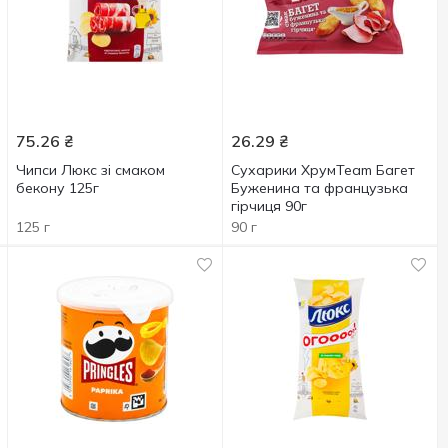
75.26
₴
26.29
₴
Чипси Люкс зі смаком
Сухарики ХрумTeam Багет
бекону 125г
Буженина та французька
гірчиця 90г
125 г
90 г