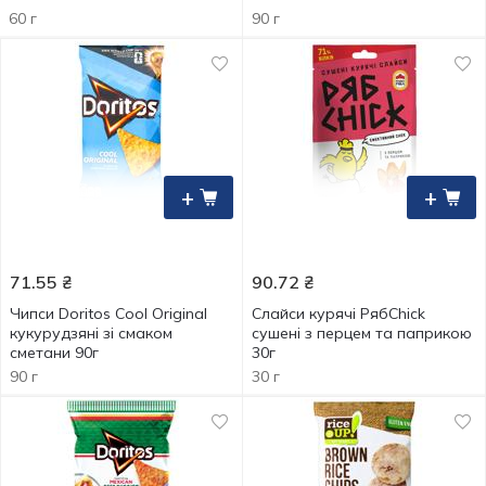
60 г
90 г
+
+
71.55
₴
90.72
₴
Чипси Doritos Cool Original
Слайси курячі РябChick
кукурудзяні зі смаком
сушені з перцем та паприкою
сметани 90г
30г
90 г
30 г