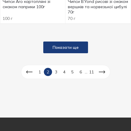
Чипси Aro картопляні зі
Чипси B.Yond рисові зі смаком
смаком паприки 100г
вершків та норвезької цибулі
70г
100 г
70 г
Показати ще
...
1
2
3
4
5
6
11