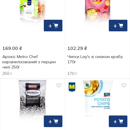
+
+
169.00
₴
102.29
₴
Арахіс Metro Chef
Чипси Lay's зі смаком крабу
карамелізований з перцем
170г
чилі 250г
250 г
170 г
+
+