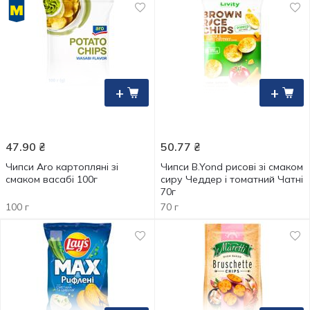
+
+
47.90
₴
50.77
₴
Чипси Aro картопляні зі
Чипси B.Yond рисові зі смаком
смаком васабі 100г
сиру Чеддер і томатний Чатні
70г
100 г
70 г