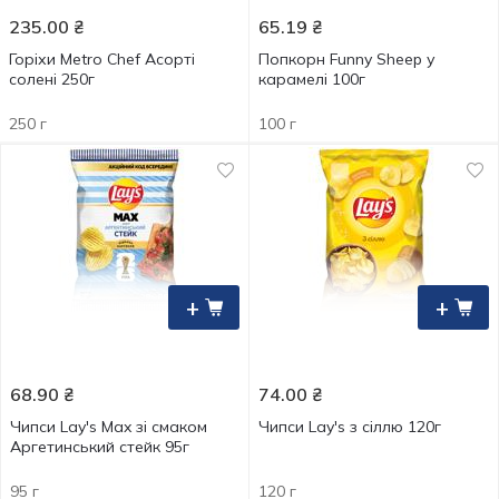
235.00
₴
65.19
₴
Горіхи Metro Chef Асорті
Попкорн Funny Sheep у
солені 250г
карамелі 100г
250 г
100 г
+
+
68.90
₴
74.00
₴
Чипси Lay's Max зі смаком
Чипси Lay's з сіллю 120г
Аргетинський стейк 95г
95 г
120 г