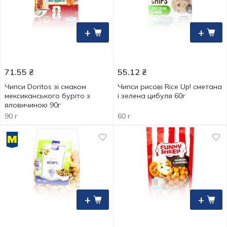
+
+
71.55
₴
55.12
₴
Чипси Doritos зі смаком
Чипси рисові Rice Up! сметана
мексиканського буріто з
і зелена цибуля 60г
яловичиною 90г
90 г
60 г
+
+