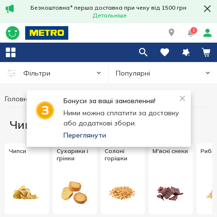
Безкоштовна* перша доставка при чеку від 1500 грн
Детальніше
1
Популярні
Фільтри
Головна
Чипси та снеки
Бонуси за ваші замовлення!
Ними можна сплатити за доставку
Чипси та снеки
або додаткові збори.
Переглянути
Чипси
Сухарики і
Солоні
М'ясні снеки
Рибні
грінки
горішки