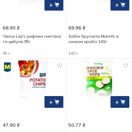
+
+
68.90
₴
69.96
₴
Чипси Lay's рифлені сметана
Хлібні брускети Maretti зі
та цибуля 95г
смаком краба 140г
95 г
140 г
+
+
47.90
₴
50.77
₴