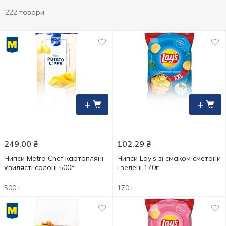
222 товари
+
+
249.00
₴
102.29
₴
Чипси Metro Chef картопляні
Чипси Lay's зі смаком сметани
хвилясті солоні 500г
і зелені 170г
500 г
170 г