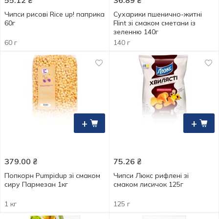
55.12
₴
36.89
₴
Чипси рисові Rice up! паприка
Сухарики пшенично-житні
60г
Flint зі смаком сметани із
зеленню 140г
60 г
140 г
+
+
379.00
₴
75.26
₴
Попкорн Pumpidup зі смаком
Чипси Люкc рифлені зі
сиру Пармезан 1кг
смаком лисичок 125г
1 кг
125 г