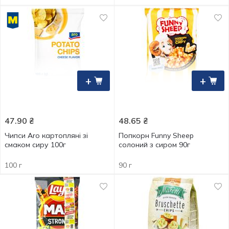
+
+
47.90
₴
48.65
₴
Чипси Aro картопляні зі
Попкорн Funny Sheep
смаком сиру 100г
солоний з сиром 90г
100 г
90 г