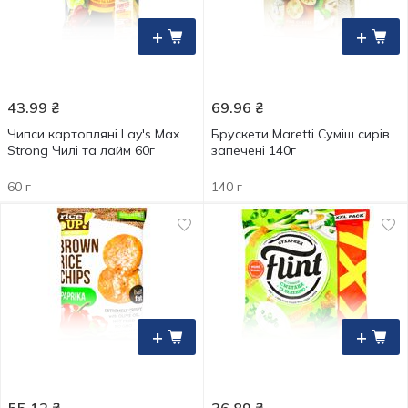
+
+
43.99
₴
69.96
₴
Чипси картопляні Lay's Max
Брускети Maretti Суміш сирів
Strong Чилі та лайм 60г
запечені 140г
60 г
140 г
+
+