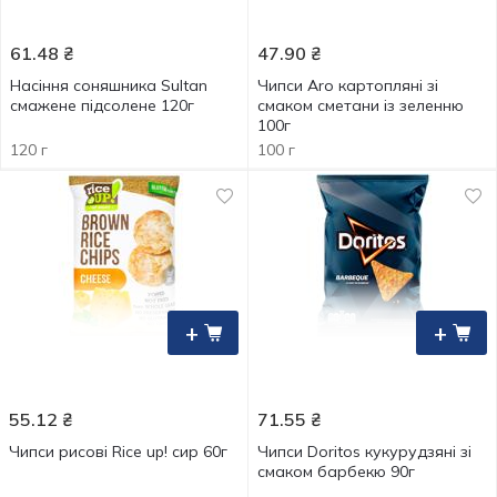
61.48
₴
47.90
₴
Насіння соняшника Sultan
Чипси Aro картопляні зі
смажене підсолене 120г
смаком сметани із зеленню
100г
120 г
100 г
+
+
55.12
₴
71.55
₴
Чипси рисові Rice up! сир 60г
Чипси Doritos кукурудзяні зі
смаком барбекю 90г