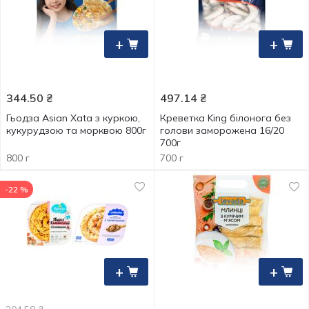
+
+
344.50
₴
497.14
₴
Гьодза Asian Xata з куркою,
Креветка King білонога без
кукурудзою та морквою 800г
голови заморожена 16/20
700г
800 г
700 г
-22 %
+
+