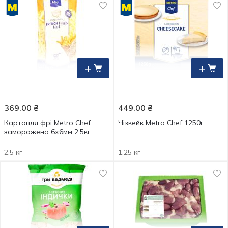
+
+
369.00
₴
449.00
₴
Картопля фрі Metro Chef
Чізкейк Metro Chef 1250г
заморожена 6х6мм 2,5кг
2.5 кг
1.25 кг