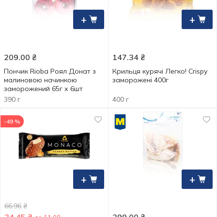
+
+
209.00
₴
147.34
₴
Пончик Rioba Роял Донат з
Крильця курячі Легко! Crispу
малиновою начинкою
заморожені 400г
заморожений 65г х 6шт
390 г
400 г
-49 %
+
+
66.96
₴