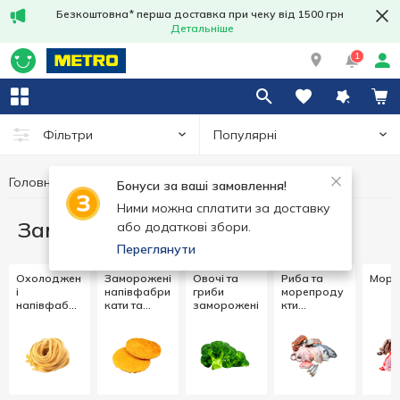
Безкоштовна* перша доставка при чеку від 1500 грн
Детальніше
1
Популярні
Фільтри
Головна
Заморозка
Бонуси за ваші замовлення!
Ними можна сплатити за доставку
Заморозка
або додаткові збори.
Переглянути
Охолоджен
Заморожені
Овочі та
Риба та
Моро
і
напівфабри
гриби
морепроду
напівфабри
кати та
заморожені
кти
кати та
страви
заморожені
страви