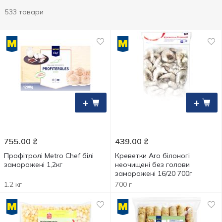
533 товари
+
+
755.00
₴
439.00
₴
Профітролі Metro Chef білі
Креветки Aro білоногі
заморожені 1,2кг
неочищені без голови
заморожені 16/20 700г
1.2 кг
700 г