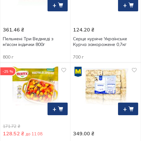
+
+
361.46
₴
124.20
₴
Пельмені Три Ведмеді з
Серце куряче Українське
м'ясом індички 800г
Курча заморожене 0,7кг
800 г
700 г
-25 %
+
+
171.72
₴
128.52
₴
349.00
₴
до 11.08