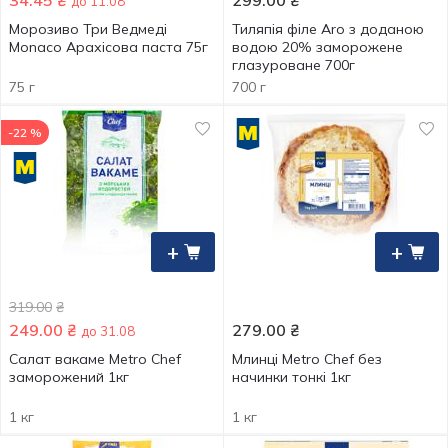
34.45
₴
299.00
₴
до 11.08
Морозиво Три Ведмеді
Тиляпія філе Aro з доданою
Monaco Арахісова паста 75г
водою 20% заморожене
глазуроване 700г
75 г
700 г
-22 %
+
+
319.00
₴
249.00
₴
279.00
₴
до 31.08
Салат вакаме Metro Chef
Млинці Metro Chef без
заморожений 1кг
начинки тонкі 1кг
1 кг
1 кг