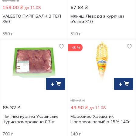
204.58
₴
159.00
₴
67.84
₴
до 11.08
VALESTO ПИРІГ БАЛК З ТЕЛ
Млинці Левада з курячим
350Г
м'ясом 310г
350 г
310 г
-45 %
+
+
90.72
₴
85.32
₴
49.90
₴
до 11.08
Печінка куряча Українське
Морозиво Хрещатик
Курча заморожена 0,7кг
Наполеон пломбір 15% 140г
700 г
140 г