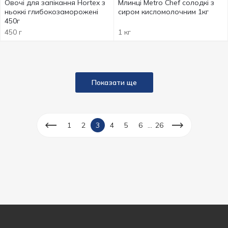
Овочі для запікання Hortex з
Млинці Metro Chef солодкі з
ньоккі глибокозаморожені
сиром кисломолочним 1кг
450г
450 г
1 кг
Показати ще
...
1
2
3
4
5
6
26