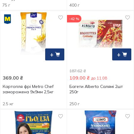
75 г
400 г
-42 %
+
+
187.62
₴
369.00
₴
109.00
₴
до 11.08
Картопля фрі Metro Chef
Багети Alberto Салямі 2шт
заморожена 9х9мм 2,5кг
250г
2.5 кг
250 г