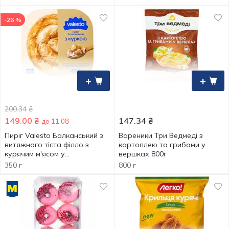
-26 %
+
+
200.34
₴
149.00
₴
147.34
₴
до 11.08
Пиріг Valesto Балканський з
Вареники Три Ведмеді з
витяжного тіста філло з
картоплею та грибами у
курячим м'ясом у
вершках 800г
вершковому соусі
350 г
800 г
заморожений 350г