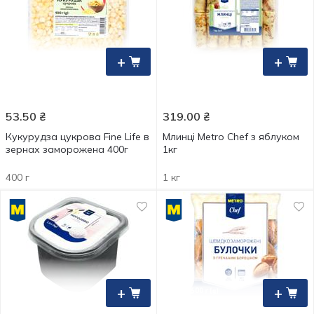
+
+
53.50
₴
319.00
₴
Кукурудза цукрова Fine Life в
Млинці Metro Chef з яблуком
зернах заморожена 400г
1кг
400 г
1 кг
+
+