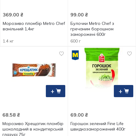
369.00
₴
99.00
₴
Морозиво пломбір Metro Chef
Булочки Metro Chef з
ванільний 1,4кг
гречаним борошном
заморожені 600г
1.4 кг
600 г
+
+
68.58
₴
69.00
₴
Морозиво Хрещатик пломбір
Горошок зелений Fine Life
шоколадний в кондитерській
швидкозаморожений 400г
глазурі 75г