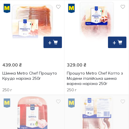
+
+
439.00
₴
329.00
₴
Шинка Metro Chef Прошуто
Прошуто Metro Chef Котто з
Крудо нарізка 250г
Модени італійська шинка
варена нарізка 250г
250 г
250 г