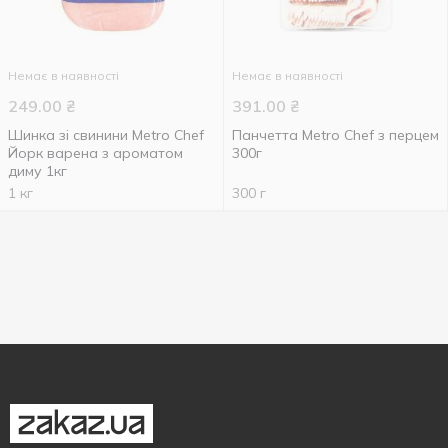
Немає в наявності
Немає в наявності
249.00
₴
391.00
₴
Шинка зі свинини Metro Chef
Панчетта Metro Chef з перцем
Йорк варена з ароматом
300г
диму 1кг
1 кг
300 г