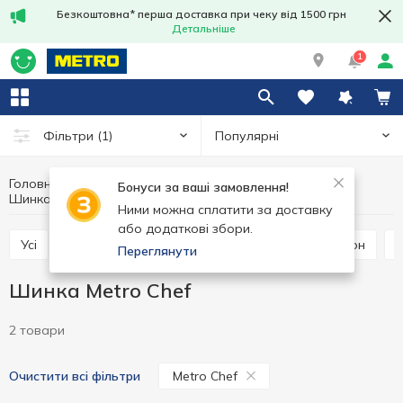
Безкоштовна* перша доставка при чеку від 1500 грн
Детальніше
1
Популярні
Фільтри
(1)
Головна
М'ясні вироби
М'ясо та ковбасні вироби
Бонуси за ваші замовлення!
Шинка
Шинка Metro Chef
Ними можна сплатити за доставку
або додаткові збори.
Усі
Хамон
Шинка
Копчене м'ясо
Бекон
Переглянути
Шинка Metro Chef
2 товари
Metro Chef
Очистити всі фільтри