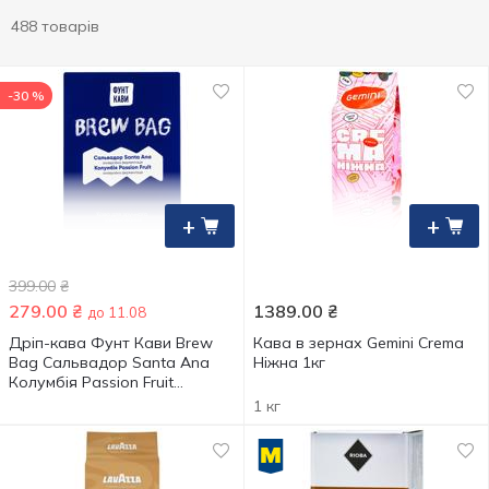
488 товарів
-30 %
+
+
399.00
₴
279.00
₴
1389.00
₴
до 11.08
Дріп-кава Фунт Кави Brew
Кава в зернах Gemini Crema
Bag Сальвадор Santa Ana
Ніжна 1кг
Колумбія Passion Fruit
11г*10шт
1 кг