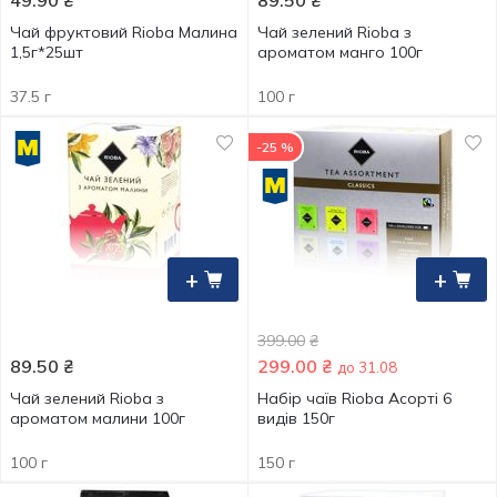
49.90
₴
89.50
₴
Чай фруктовий Rioba Малина
Чай зелений Rioba з
1,5г*25шт
ароматом манго 100г
37.5 г
100 г
-25 %
+
+
399.00
₴
89.50
₴
299.00
₴
до 31.08
Чай зелений Rioba з
Набір чаїв Rioba Асорті 6
ароматом малини 100г
видів 150г
100 г
150 г