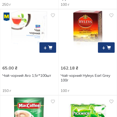
250 г
100 г
+
+
65.00
₴
162.18
₴
Чай чорний Aro 1,5г*100шт
Чай чорний Hyleys Earl Grey
100г
150 г
100 г