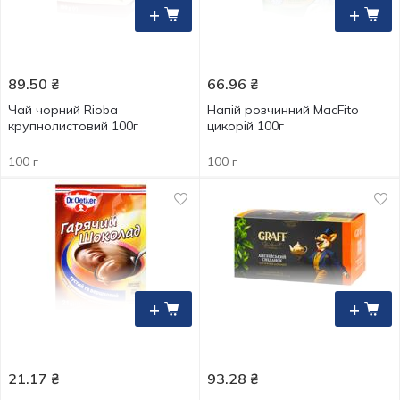
+
+
89.50
₴
66.96
₴
Чай чорний Rioba
Напій розчинний МасFito
крупнолистовий 100г
цикорій 100г
100 г
100 г
+
+
21.17
₴
93.28
₴