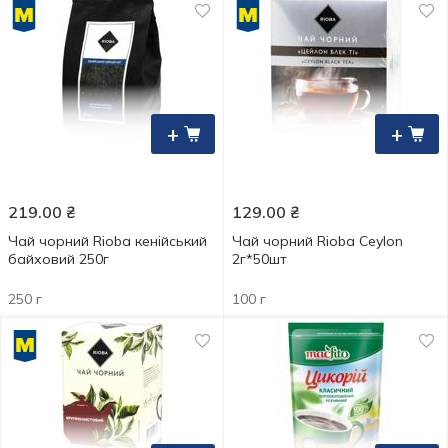
+
+
219.00
₴
129.00
₴
Чай чорний Rioba кенійський
Чай чорний Rioba Ceylon
байховий 250г
2г*50шт
250 г
100 г