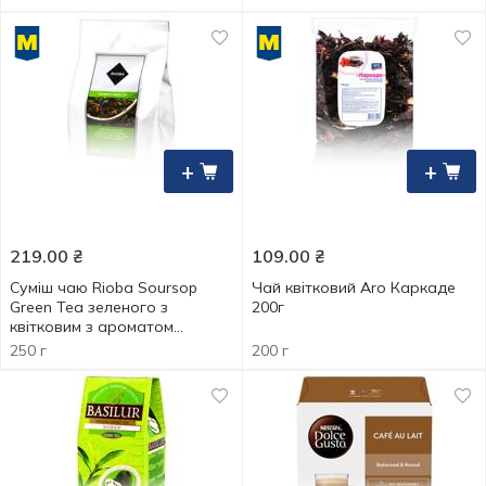
+
+
219.00
₴
109.00
₴
Суміш чаю Rioba Soursop
Чай квітковий Aro Каркаде
Green Tea зеленого з
200г
квітковим з ароматом
саусепу 250г
250 г
200 г