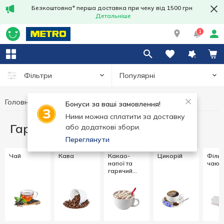
Безкоштовна* перша доставка при чеку від 1500 грн
Детальніше
1
Популярні
Фільтри
Головна
Гарячі напої
Бонуси за ваші замовлення!
Ними можна сплатити за доставку
Гарячі напої
або додаткові збори.
Переглянути
Чай
Кава
Какао-
Цикорій
Фільт
напої та
чаю т
гарячий
шоколад