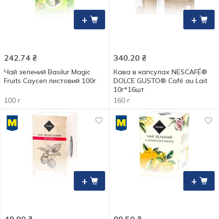
+
+
242.74
₴
340.20
₴
Чай зелений Basilur Magic
Кава в капсулах NESCAFÉ®
Fruits Саусеп листовий 100г
DOLCE GUSTO® Café au Lait
10г*16шт
100 г
160 г
+
+