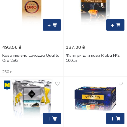
+
+
493.56
₴
137.00
₴
Кава мелена Lavazza Qualitа
Фільтри для кави Rioba №2
Oro 250г
100шт
250 г
+
+