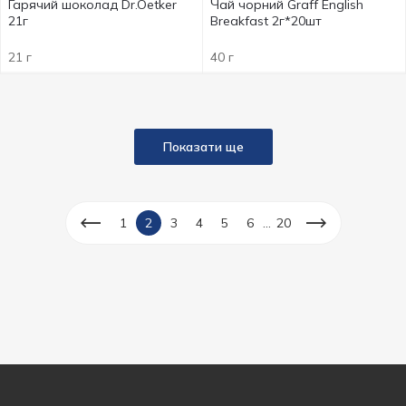
Гарячий шоколад Dr.Oetker
Чай чорний Graff English
21г
Breakfast 2г*20шт
21 г
40 г
Показати ще
...
1
2
3
4
5
6
20