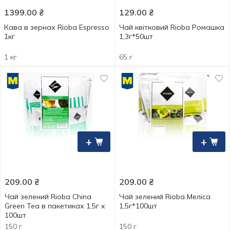
1399.00
₴
129.00
₴
Кава в зернах Rioba Espresso
Чай квітковий Rioba Ромашка
1кг
1,3г*50шт
1 кг
65 г
+
+
209.00
₴
209.00
₴
Чай зелений Rioba China
Чай зелений Rioba Меліса
Green Tea в пакетиках 1,5г х
1,5г*100шт
100шт
150 г
150 г