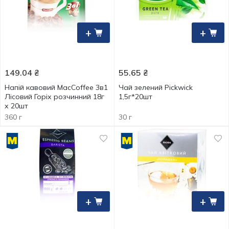
+
+
149.04
₴
55.65
₴
Напій кавовий MacCoffee 3в1
Чай зелений Pickwick
Лісовий Горіх розчинний 18г
1,5г*20шт
х 20шт
360 г
30 г
+
+