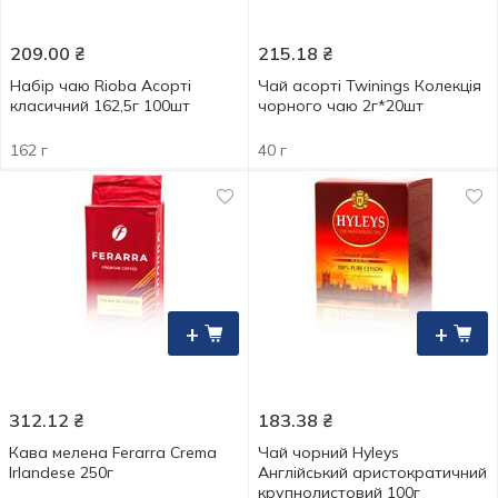
209.00
₴
215.18
₴
Набір чаю Rioba Асорті
Чай асорті Twinings Колекція
класичний 162,5г 100шт
чорного чаю 2г*20шт
162 г
40 г
+
+
312.12
₴
183.38
₴
Кава мелена Ferarra Crema
Чай чорний Hyleys
Irlandese 250г
Англійський аристократичний
крупнолистовий 100г