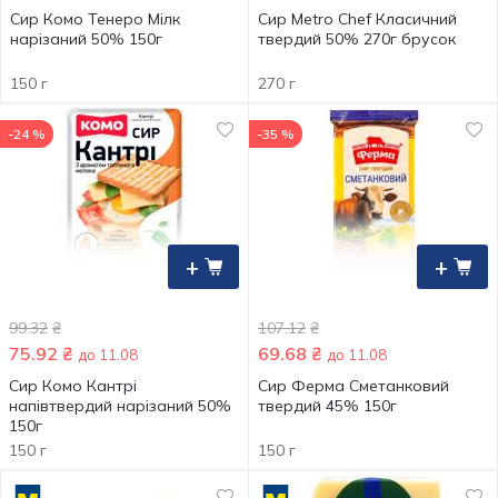
Сир Комо Тенеро Мілк
Сир Metro Chef Класичний
нарізаний 50% 150г
твердий 50% 270г брусок
150 г
270 г
-24 %
-35 %
+
+
99.32
₴
107.12
₴
75.92
₴
69.68
₴
до 11.08
до 11.08
Сир Комо Кантрі
Сир Ферма Сметанковий
напівтвердий нарізаний 50%
твердий 45% 150г
150г
150 г
150 г