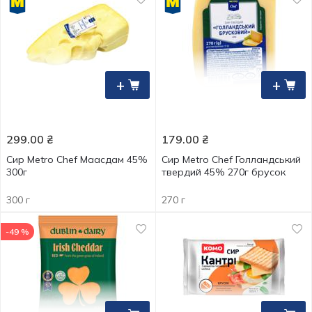
+
+
299.00
₴
179.00
₴
Сир Metro Chef Маасдам 45%
Сир Metro Chef Голландський
300г
твердий 45% 270г брусок
300 г
270 г
-49 %