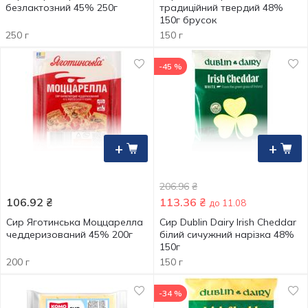
безлактозний 45% 250г
традиційний твердий 48%
150г брусок
250 г
150 г
-45 %
+
+
206.96
₴
106.92
₴
113.36
₴
до 11.08
Сир Яготинська Моццарелла
Сир Dublin Dairy Irish Cheddar
чеддеризований 45% 200г
білий сичужний нарізка 48%
150г
200 г
150 г
-34 %