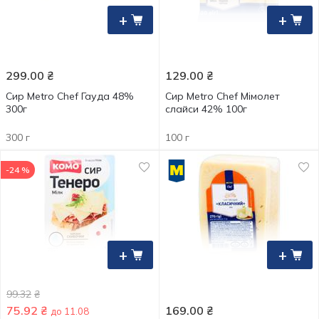
+
+
299.00
₴
129.00
₴
Сир Metro Chef Гауда 48%
Сир Metro Chef Мімолет
300г
слайси 42% 100г
300 г
100 г
-24 %
+
+
99.32
₴
75.92
₴
169.00
₴
до 11.08