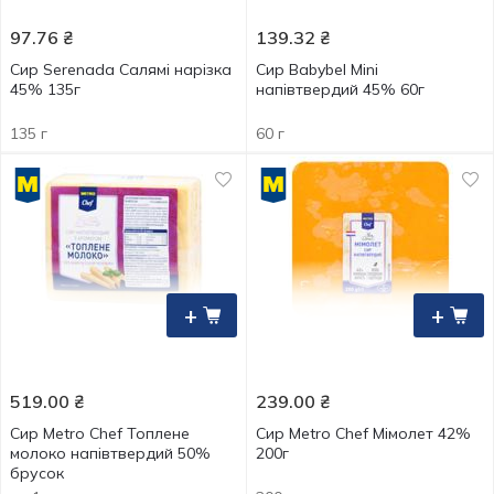
97.76
₴
139.32
₴
Сир Serenada Салямі нарізка
Сир Babybel Mini
45% 135г
напівтвердий 45% 60г
135 г
60 г
+
+
519.00
₴
239.00
₴
Сир Metro Chef Топлене
Сир Metro Chef Мімолет 42%
молоко напівтвердий 50%
200г
брусок