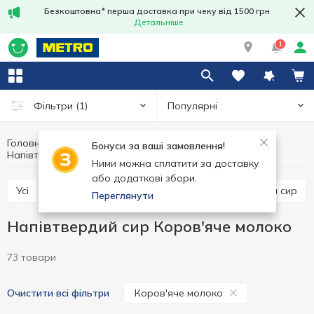
Безкоштовна* перша доставка при чеку від 1500 грн
Детальніше
1
Популярні
Фільтри
(1)
Головна
Сир
Яйця та молочні продукти
Бонуси за ваші замовлення!
Напівтвердий сир
Напівтвердий сир Коров'яче молоко
Ними можна сплатити за доставку
або додаткові збори.
Усі
Твердий сир
Напівтвердий сир
М'який сир
Переглянути
Напівтвердий сир Коров'яче молоко
73 товари
Коров'яче молоко
Очистити всі фільтри