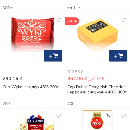
500 г
за 1 кг
-41 %
+
+
612.56
₴
290.16
₴
362.96
₴
до 11.08
Сир Wyke Чеддер 48% 200г
Сир Dublin Dairy Irish Cheddar
червоний сичужний 48% 400г
200 г
400 г