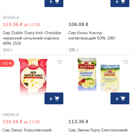
+
+
223.60
₴
113.36
₴
106.08
₴
до 11.08
Сир Dublin Dairy Irish Cheddar
Сир Комо Кантрі
червоний сичужний нарізка
напівтвердий 50% 185г
48% 150г
150 г
185 г
-32 %
+
+
196.56
₴
134.16
₴
113.36
₴
до 11.08
Сир Sierpc Королівський
Сир Звени Гора Сметанковий