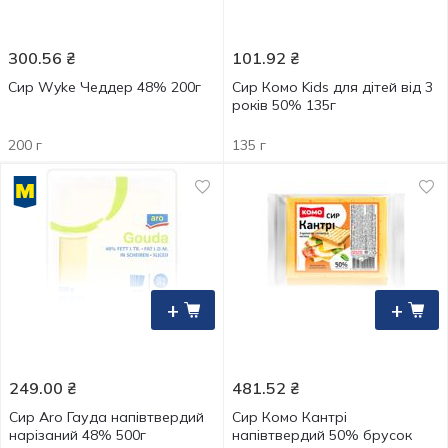
300.56
₴
101.92
₴
Сир Wyke Чеддер 48% 200г
Сир Комо Kids для дітей від 3
років 50% 135г
200 г
135 г
+
+
249.00
₴
481.52
₴
Сир Aro Гауда напівтвердий
Сир Комо Кантрі
нарізаний 48% 500г
напівтвердий 50% брусок