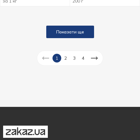
за 1 кг
200 г
Показати ще
1
2
3
4