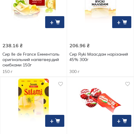
+
+
238.16
₴
206.96
₴
Сир Ile de France Емменталь
Сир Ryki Маасдам нарізаний
оригінальний напівтвердий
45% 300г
скибками 150г
150 г
300 г
+
+