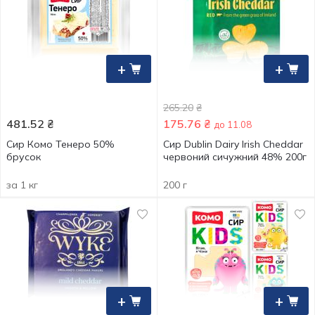
+
+
265.20
₴
481.52
₴
175.76
₴
до 11.08
Сир Комо Тенеро 50%
Сир Dublin Dairy Irish Cheddar
брусок
червоний сичужний 48% 200г
за 1 кг
200 г
+
+